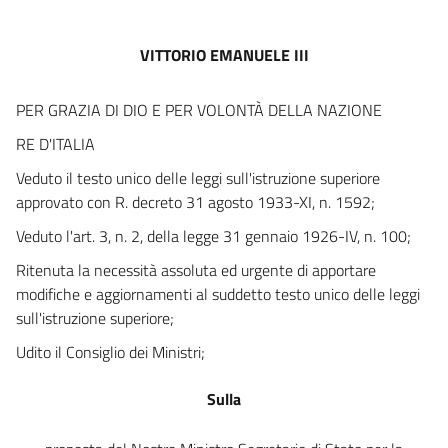
14
15
VITTORIO EMANUELE III
16
17
PER GRAZIA DI DIO E PER VOLONTÀ DELLA NAZIONE
18
RE D'ITALIA
19
Veduto il testo unico delle leggi sull'istruzione superiore
20
approvato con R. decreto 31 agosto 1933-XI, n. 1592;
Veduto l'art. 3, n. 2, della legge 31 gennaio 1926-IV, n. 100;
Ritenuta la necessità assoluta ed urgente di apportare
modifiche e aggiornamenti al suddetto testo unico delle leggi
sull'istruzione superiore;
Udito il Consiglio dei Ministri;
Sulla