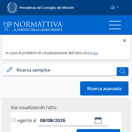
ITA
Presidenza del Consiglio dei Ministri
Normattiva - Il portale del
×
In caso di problemi di visualizzazione dell’atto clicca
qui
Ricerca semplice
cerca
Ricerca avanzata
stai visualizzando l'atto
vigente al