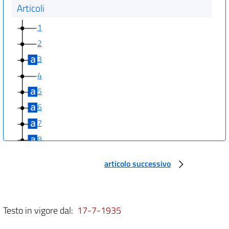
Articoli
1
2
3
4
5
6
7
8
9
articolo successivo
10
11
12
Testo in vigore dal:
17-7-1935
13