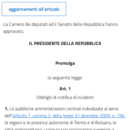
10
aggiornamenti all'articolo
11
La Camera dei deputati ed il Senato della Repubblica hanno
12
approvato;
13
IL PRESIDENTE DELLA REPUBBLICA
14
15
15 bis
Promulga
Capo II
la seguente legge:
Disposizioni per la prevenzione e il contrasto dei reati informatici
nonchè in materia di coordinamento degli interventi in caso di
Art. 1
attacchi a sistemi informatici o telematici e di sicurezza delle
Obblighi di notifica di incidenti
banche di dati in uso presso gli uffici giudiziari
16
1.
Le pubbliche amministrazioni centrali individuate ai sensi
17
dell'
articolo 1, comma 3, della legge 31 dicembre 2009, n. 196
,
le regioni e le province autonome di Trento e di Bolzano, le
18
città metropolitane, i comuni con popolazione superiore a