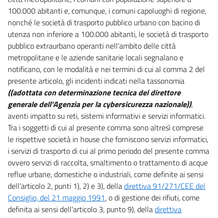
19
100.000 abitanti e, comunque, i comuni capoluoghi di regione,
20
nonché le società di trasporto pubblico urbano con bacino di
21
utenza non inferiore a 100.000 abitanti, le società di trasporto
pubblico extraurbano operanti nell'ambito delle città
22
metropolitane e le aziende sanitarie locali segnalano e
23
notificano, con le modalità e nei termini di cui al comma 2 del
24
presente articolo, gli incidenti indicati nella tassonomia
((adottata con determinazione tecnica del direttore
generale dell'Agenzia per la cybersicurezza nazionale))
,
aventi impatto su reti, sistemi informativi e servizi informatici.
Tra i soggetti di cui al presente comma sono altresì comprese
le rispettive società in house che forniscono servizi informatici,
i servizi di trasporto di cui al primo periodo del presente comma
ovvero servizi di raccolta, smaltimento o trattamento di acque
reflue urbane, domestiche o industriali, come definite ai sensi
dell'articolo 2, punti 1), 2) e 3), della
direttiva 91/271/CEE del
Consiglio, del 21 maggio 1991
, o di gestione dei rifiuti, come
definita ai sensi dell'articolo 3, punto 9), della
direttiva