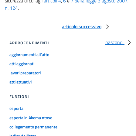
sicurezza di cui agli
articoli 4
,
6
e
7 della legge 3 agosto 2007,
n. 124
.
articolo successivo
nascondi
APPROFONDIMENTI
aggiornamenti all'atto
atti aggiornati
lavori preparatori
atti attuativi
FUNZIONI
esporta
esporta in Akoma ntoso
collegamento permanente
indice dell'atto