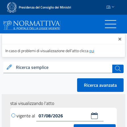
ITA
Presidenza del Consiglio dei Ministri
Normattiva - Il portale del
×
In caso di problemi di visualizzazione dell’atto clicca
qui
Ricerca semplice
cerca
Ricerca avanzata
stai visualizzando l'atto
vigente al