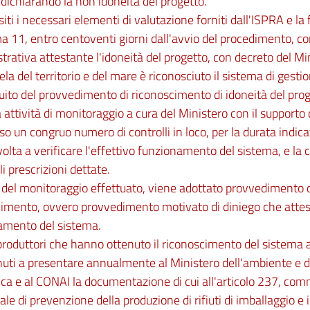
 dichiarando la non idoneità del progetto.
siti i necessari elementi di valutazione forniti dall'ISPRA e la
 11, entro centoventi giorni dall'avvio del procedimento, con
rativa attestante l'idoneità del progetto, con decreto del Mi
tela del territorio e del mare è riconosciuto il sistema di gesti
uito del provvedimento di riconoscimento di idoneità del prog
 attività di monitoraggio a cura del Ministero con il supporto 
so un congruo numero di controlli in loco, per la durata indi
volta a verificare l'effettivo funzionamento del sistema, e la 
i prescrizioni dettate.
o del monitoraggio effettuato, viene adottato provvedimento 
cimento, ovvero provvedimento motivato di diniego che attes
amento del sistema.
 produttori che hanno ottenuto il riconoscimento del sistema 
uti a presentare annualmente al Ministero dell'ambiente e d
ca e al CONAI la documentazione di cui all'articolo 237, co
ale di prevenzione della produzione di rifiuti di imballaggio e i