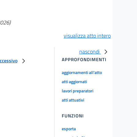
2026)
visualizza atto intero
nascondi
APPROFONDIMENTI
uccessivo
aggiornamenti all'atto
atti aggiornati
lavori preparatori
atti attuativi
FUNZIONI
esporta