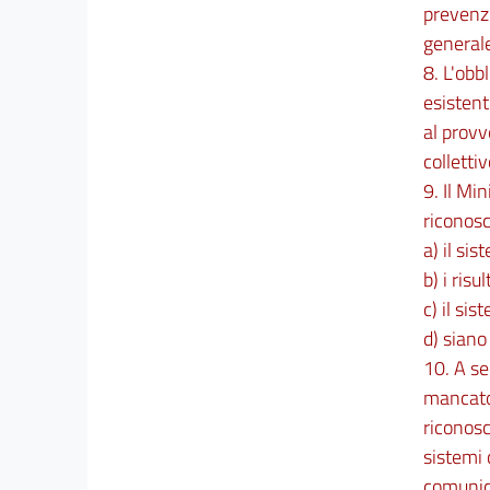
prevenzi
generale
8. L'obb
esistent
al provv
colletti
9. Il Mi
riconosc
a) il si
b) i risu
c) il si
d) siano
10. A se
mancato
riconosc
sistemi 
comunica