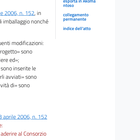
esporta in Akoma
ntoso
ile 2006, n. 152
, in
collegamento
permanente
 di imballaggio nonché
indice dell'atto
uenti modificazioni:
 progetto» sono
iere ed»;
 sono inserite le
rli avviati» sono
ività di» sono
3 aprile 2006, n. 152
e:
 aderire al Consorzio