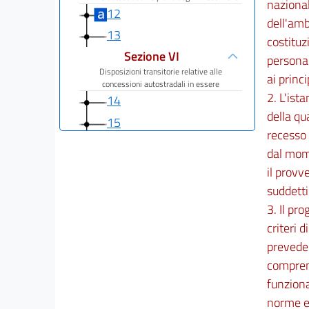
nazional
12
dell'amb
13
costituz
Sezione VI
personal
Disposizioni transitorie relative alle
ai princ
concessioni autostradali in essere
2. L'ist
14
della qu
15
recesso 
Sezione VII
dal mome
Disposizioni finali
il provv
16
suddetti
Capo II
3. Il pr
Disposizioni in materia di rilevazione dei prezzi
e degli usi commerciali e concernenti il settore
criteri 
assicurativo, i trasporti, le strutture amovibili
prevede 
funzionali all'attività dei pubblici esercizi e la
concorrenza
comprens
17
funziona
18
norme eu