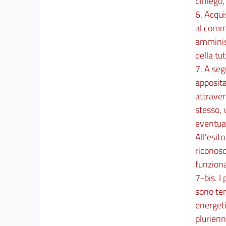
diniego,
31
6. Acqui
32
al comma
33
amminist
34
della tu
35
7. A seg
apposita
36
attraver
37
stesso, 
38
eventual
Capo IV
All'esit
Disposizioni finanziarie ed entrata in vigore
riconos
39
funzion
40
7-bis. I
sono ten
energeti
plurienn