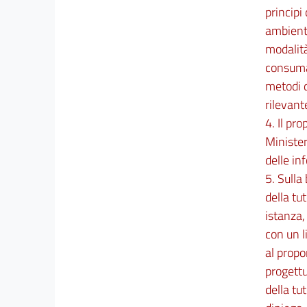
principi
19
ambienta
20
modalità
21
consumat
22
metodi d
23
rilevant
24
4. Il pr
25
Minister
delle in
26
5. Sulla
27
della tu
Capo III
istanza,
Disposizioni in materia di start-up e di attività
con un l
di impresa
28
al propo
29
progettu
della tu
30