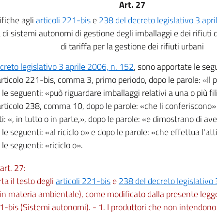
Art. 27
fiche agli
articoli 221-bis
e
238 del decreto legislativo 3 apr
 di sistemi autonomi di gestione degli imballaggi e dei rifiuti
di tariffa per la gestione dei rifiuti urbani
creto legislativo 3 aprile 2006, n. 152
, sono apportate le seg
'articolo 221-bis, comma 3, primo periodo, dopo le parole: «Il
 le seguenti: «può riguardare imballaggi relativi a una o più fil
'articolo 238, comma 10, dopo le parole: «che li conferiscono»
: «, in tutto o in parte,», dopo le parole: «e dimostrano di ave
 le seguenti: «al riciclo o» e dopo le parole: «che effettua l'att
 le seguenti: «riciclo o».
art. 27:
rta il testo degli
articoli 221-bis
e
238 del decreto legislativo 
n materia ambientale), come modificato dalla presente legg
1-bis (Sistemi autonomi). - 1. I produttori che non intendono