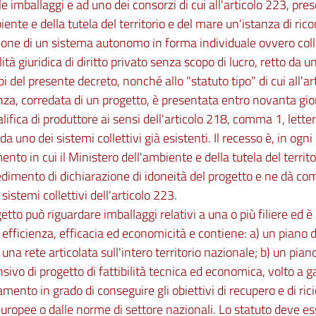
e imballaggi e ad uno dei consorzi di cui all'articolo 223, pre
iente e della tutela del territorio e del mare un'istanza di ri
ione di un sistema autonomo in forma individuale ovvero coll
ità giuridica di diritto privato senza scopo di lucro, retto da 
ipi del presente decreto, nonché allo "statuto tipo" di cui all'
anza, corredata di un progetto, è presentata entro novanta gio
alifica di produttore ai sensi dell'articolo 218, comma 1, lette
da uno dei sistemi collettivi già esistenti. Il recesso è, in ogni
nto in cui il Ministero dell'ambiente e della tutela del terri
edimento di dichiarazione di idoneità del progetto e ne dà co
 sistemi collettivi dell'articolo 223.
ogetto può riguardare imballaggi relativi a una o più filiere ed
di efficienza, efficacia ed economicità e contiene: a) un piano 
una rete articolata sull'intero territorio nazionale; b) un pian
ivo di progetto di fattibilità tecnica ed economica, volto a ga
mento in grado di conseguire gli obiettivi di recupero e di ricic
ropee o dalle norme di settore nazionali. Lo statuto deve e