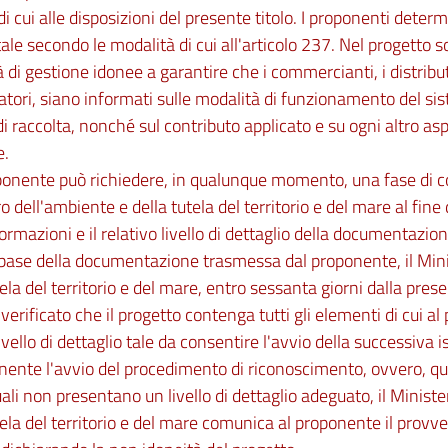
 di cui alle disposizioni del presente titolo. I proponenti deter
le secondo le modalità di cui all'articolo 237. Nel progetto s
 di gestione idonee a garantire che i commercianti, i distributori
ori, siano informati sulle modalità di funzionamento del sis
i raccolta, nonché sul contributo applicato e su ogni altro asp
e.
oponente può richiedere, in qualunque momento, una fase di c
o dell'ambiente e della tutela del territorio e del mare al fine 
formazioni e il relativo livello di dettaglio della documentazio
 base della documentazione trasmessa dal proponente, il Min
tela del territorio e del mare, entro sessanta giorni dalla pres
 verificato che il progetto contenga tutti gli elementi di cui
ivello di dettaglio tale da consentire l'avvio della successiva 
nente l'avvio del procedimento di riconoscimento, ovvero, qua
ali non presentano un livello di dettaglio adeguato, il Minist
tela del territorio e del mare comunica al proponente il prov