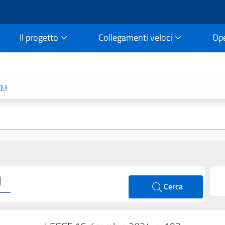
Il progetto
Collegamenti veloci
Op
rtale della legge vigent
qui
Cerca