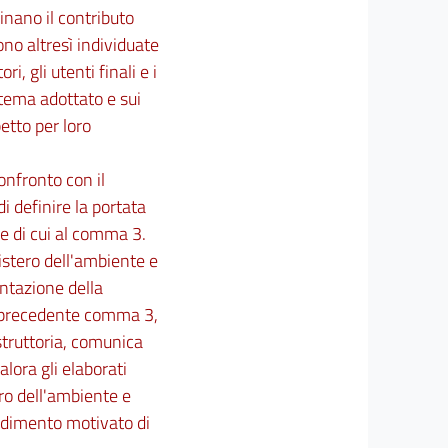
minano il contributo
ono altresì individuate
, gli utenti finali e i
tema adottato e sui
etto per loro
onfronto con il
di definire la portata
ne di cui al comma 3.
istero dell'ambiente e
entazione della
 al precedente comma 3,
istruttoria, comunica
lora gli elaborati
ero dell'ambiente e
vedimento motivato di