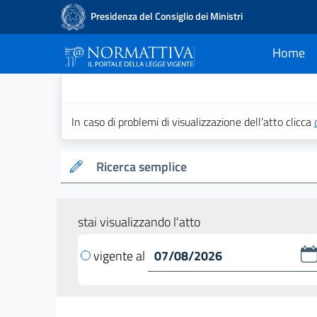
Presidenza del Consiglio dei Ministri
Home
current
Normattiva - Il po
In caso di problemi di visualizzazione dell’atto clicca
Ricerca semplice
stai visualizzando l'atto
vigente al