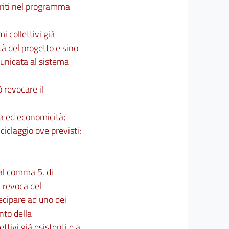
eriti nel programma
i collettivi già
tà del progetto e sino
unicata al sistema
ò revocare il
cia ed economicità;
riciclaggio ove previsti;
 al comma 5, di
 revoca del
ecipare ad uno dei
nto della
tivi già esistenti e a