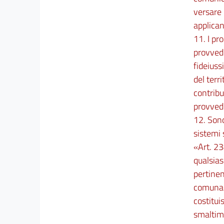
versare 
applican
11. I pr
provvedi
fideiuss
del terr
contribu
provvedi
12. Sono
sistemi 
«Art. 23
qualsias
pertinen
comunale
costitui
smaltime