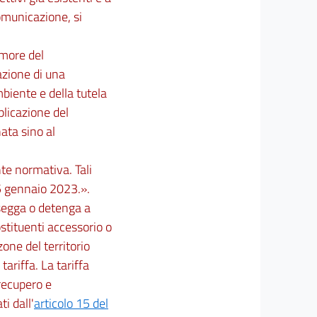
omunicazione, si
e more del
azione di una
mbiente e della tutela
pplicazione del
ata sino al
nte normativa. Tali
 5 gennaio 2023.».
ossegga o detenga a
ostituenti accessorio o
zone del territorio
ariffa. La tariffa
 recupero e
i dall'
articolo 15 del