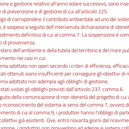
one e gestione relativo all'anno solare successivo, sono ins
 di prevenzione e di gestione di cui all'articolo 225.
ligo di corrispondere il contributo ambientale ad uno dei sistem
i, è sospeso a seguito dell'intervenuta dichiarazione di idonei
edimento definitivo di cui al comma 7. La sospensione è com
vo di provenienza.
nistero dell'ambiente e della tutela del territorio e del mare pu
imento nei casi in cui:
stema adottato non operi secondo i criteri di efficienza, effica
ltati ottenuti siano insufficienti per conseguire gli obiettivi di 
stema adottato non adempia agli obblighi di gestione;
 stati violati gli obblighi previsti dall'articolo 237, comma 6.
guito della comunicazione di non idoneità del progetto di cui
 riconoscimento del sistema ai sensi del comma 7, ovvero di
imento di cui al comma 9, i produttori hanno l'obbligo di part
collettivi già esistenti. Ove, entro novanta giorni dal ricevime
zione, i produttori non provvedono ad aderire ai sistemi collet