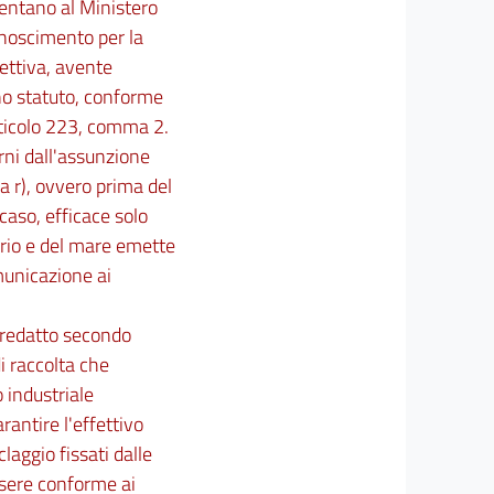
sentano al Ministero
conoscimento per la
ettiva, avente
uno statuto, conforme
articolo 223, comma 2.
rni dall'assunzione
ra r), ovvero prima del
 caso, efficace solo
torio e del mare emette
municazione ai
 è redatto secondo
di raccolta che
o industriale
rantire l'effettivo
laggio fissati dalle
ssere conforme ai