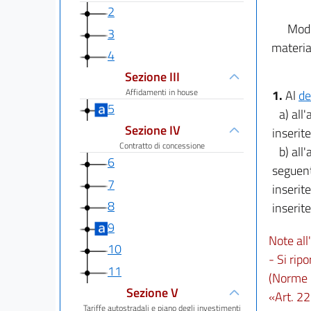
2
Modi
3
materia
4
Sezione III
Affidamenti in house
1.
Al
de
5
a) all
Sezione IV
inserite
Contratto di concessione
b) all
6
seguenti
7
inserite
8
inserite
9
Note all'
10
- Si ripo
11
(Norme i
Sezione V
«Art. 22
Tariffe autostradali e piano degli investimenti