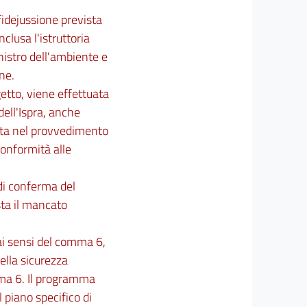
 fidejussione prevista
clusa l'istruttoria
nistro dell'ambiente e
one.
etto, viene effettuata
dell'Ispra, anche
cata nel provvedimento
conformità alle
di conferma del
ta il mancato
ai sensi del comma 6,
ella sicurezza
mma 6. Il programma
l piano specifico di