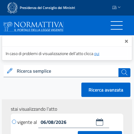
ITA
Presidenza del Consiglio dei Ministri
Normattiva - Il portale del
×
In caso di problemi di visualizzazione dell’atto clicca
qui
Ricerca semplice
cerca
Ricerca avanzata
stai visualizzando l'atto
vigente al