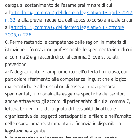
deroga al sostenimento dell'esame preliminare di cui
all'
articolo 14, comma 2, del decreto legislativo 13 aprile 2017,
n. 62
, e alla previa frequenza dell'apposito corso annuale di cui
all'
articolo 15, comma 6, del decreto legislativo 17 ottobre
2005, n. 226
.
6. Ferme restando le competenze delle regioni in materia di
istruzione e formazione professionale, le sperimentazioni di cui
al comma 2 e gli accordi di cui al comma 3, ove stipulati,
prevedono:
a) l'adeguamento e l'ampliamento dell'offerta formativa, con
particolare riferimento alle competenze linguistiche e logico-
matematiche e alle discipline di base, ai nuovi percorsi
sperimentali, funzionali alle esigenze specifiche dei territori,
anche attraverso gli accordi di partenariato di cui al comma 7,
lettera b), nei limiti della quota di flessibilità didattica e
organizzativa dei soggetti partecipanti alla filiera e nell'ambito
delle risorse umane, strumentali e finanziarie disponibili a
legislazione vigente;
b) la promozione dei passaggi fra percorsi diversi, anche