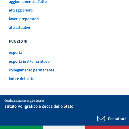
aggiornamenti all'atto
atti aggiornati
lavori preparatori
atti attuativi
FUNZIONI
esporta
esporta in Akoma ntoso
collegamento permanente
indice dell'atto
Realizzazione e gestione
Istituto Poligrafico e Zecca dello Stato
Contattaci