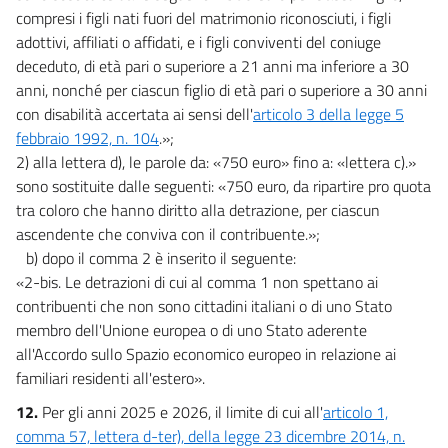
compresi i figli nati fuori del matrimonio riconosciuti, i figli
adottivi, affiliati o affidati, e i figli conviventi del coniuge
deceduto, di età pari o superiore a 21 anni ma inferiore a 30
anni, nonché per ciascun figlio di età pari o superiore a 30 anni
con disabilità accertata ai sensi dell'
articolo 3 della legge 5
febbraio 1992, n. 104
.»;
2) alla lettera d), le parole da: «750 euro» fino a: «lettera c).»
sono sostituite dalle seguenti: «750 euro, da ripartire pro quota
tra coloro che hanno diritto alla detrazione, per ciascun
ascendente che conviva con il contribuente.»;
b) dopo il comma 2 è inserito il seguente:
«2-bis. Le detrazioni di cui al comma 1 non spettano ai
contribuenti che non sono cittadini italiani o di uno Stato
membro dell'Unione europea o di uno Stato aderente
all'Accordo sullo Spazio economico europeo in relazione ai
familiari residenti all'estero».
12.
Per gli anni 2025 e 2026, il limite di cui all'
articolo 1,
comma 57, lettera d-ter), della legge 23 dicembre 2014, n.