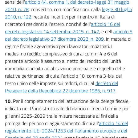
sensi dell'
articolo 44, comma 1, del decreto-legge 31 maggio
2010, n. 78
, convertito, con modificazioni, dalla
legge 30 luglio
2010, n. 122
, recante incentivi per il rientro in Italia di
ricercatori residenti all'estero, nonché dell'
articolo 16 del
decreto legislativo 14 settembre 2015, n. 147
, e dell'
articolo 5
del decreto legislativo 27 dicembre 2023, n. 209
, in materia di
regime fiscale agevolativo per i lavoratori impatriati. Il
medesimo reddito complessivo di cui ai commi 4 e 6 del
presente articolo è assunto al netto del reddito dell'unità
immobiliare adibita ad abitazione principale e di quello delle
relative pertinenze, di cui all'articolo 10, comma 3-bis, del
testo unico delle imposte sui redditi, di cui al
decreto del
Presidente della Repubblica 22 dicembre 1986, n. 917
.
10.
Per il completamento dell'attuazione della delega fiscale,
indicata nel Piano strutturale di bilancio di medio termine per
gli anni 2025-2029 tra le misure necessarie ai fini della
proroga del periodo di aggiustamento di cui all'
articolo 14 del
regolamento (UE) 2024/1263 del Parlamento europeo e del
Consiglio, del 29 aprile 2024
, dopo l'articolo 16-bis del testo