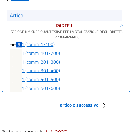
Articoli
PARTE I
SEZIONE I: MISURE QUANTITATIVE PER LA REALIZZAZIONE DEGLI OBIETTIVI
PROGRAMMATICI
1 (commi 1-100)
1 (commi 101-200)
1 (commi 201-300)
1 (commi 301-400)
1 (commi 401-500)
1 (commi 501-600)
1 (commi 601-700)
articolo successivo
1 (commi 701-800)
1 (commi 801-900)
1 (commi 901-908)
Testo in vigore dal:
1-1-2027
PARTE II