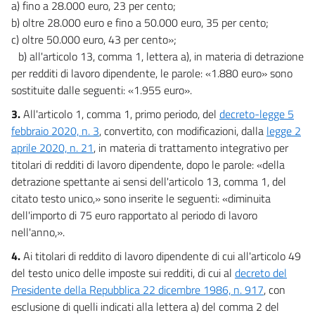
a) fino a 28.000 euro, 23 per cento;
Allegato IV
b) oltre 28.000 euro e fino a 50.000 euro, 35 per cento;
Allegato IV
c) oltre 50.000 euro, 43 per cento»;
b) all'articolo 13, comma 1, lettera a), in materia di detrazione
Allegato V
per redditi di lavoro dipendente, le parole: «1.880 euro» sono
Allegato V
sostituite dalle seguenti: «1.955 euro».
Allegato VI
3.
All'articolo 1, comma 1, primo periodo, del
decreto-legge 5
Allegato VI
febbraio 2020, n. 3
, convertito, con modificazioni, dalla
legge 2
aprile 2020, n. 21
, in materia di trattamento integrativo per
Tabelle A e B
titolari di redditi di lavoro dipendente, dopo le parole: «della
Tabelle A e B
detrazione spettante ai sensi dell'articolo 13, comma 1, del
Quadri generali riassuntivi
citato testo unico,» sono inserite le seguenti: «diminuita
Quadri generali riassuntivi
dell'importo di 75 euro rapportato al periodo di lavoro
nell'anno,».
Stati di previsione
4.
Ai titolari di reddito di lavoro dipendente di cui all'articolo 49
Stati di previsione
del testo unico delle imposte sui redditi, di cui al
decreto del
Presidente della Repubblica 22 dicembre 1986, n. 917
, con
esclusione di quelli indicati alla lettera a) del comma 2 del