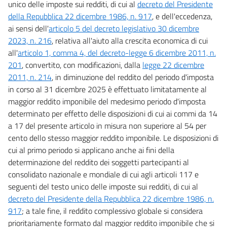
unico delle imposte sui redditi, di cui al
decreto del Presidente
della Repubblica 22 dicembre 1986, n. 917
, e dell'eccedenza,
ai sensi dell'
articolo 5 del decreto legislativo 30 dicembre
2023, n. 216
, relativa all'aiuto alla crescita economica di cui
all'
articolo 1, comma 4, del decreto-legge 6 dicembre 2011, n.
201
, convertito, con modificazioni, dalla
legge 22 dicembre
2011, n. 214
, in diminuzione del reddito del periodo d'imposta
in corso al 31 dicembre 2025 è effettuato limitatamente al
maggior reddito imponibile del medesimo periodo d'imposta
determinato per effetto delle disposizioni di cui ai commi da 14
a 17 del presente articolo in misura non superiore al 54 per
cento dello stesso maggior reddito imponibile. Le disposizioni di
cui al primo periodo si applicano anche ai fini della
determinazione del reddito dei soggetti partecipanti al
consolidato nazionale e mondiale di cui agli articoli 117 e
seguenti del testo unico delle imposte sui redditi, di cui al
decreto del Presidente della Repubblica 22 dicembre 1986, n.
917
; a tale fine, il reddito complessivo globale si considera
prioritariamente formato dal maggior reddito imponibile che si