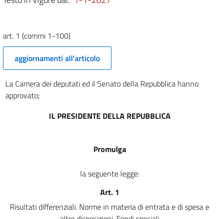
SEZIONE II: APPROVAZIONE DEGLI STATI DI PREVISIONE
2
art. 1 (commi 1-100)
3
4
aggiornamenti all'articolo
5
6
La Camera dei deputati ed il Senato della Repubblica hanno
approvato;
7
8
IL PRESIDENTE DELLA REPUBBLICA
9
10
Promulga
11
la seguente legge:
12
13
Art. 1
14
Risultati differenziali. Norme in materia di entrata e di spesa e
altre disposizioni. Fondi speciali