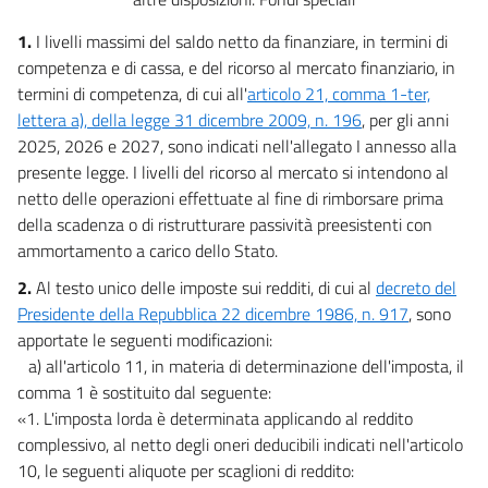
15
16
1.
I livelli massimi del saldo netto da finanziare, in termini di
competenza e di cassa, e del ricorso al mercato finanziario, in
17
termini di competenza, di cui all'
articolo 21, comma 1-ter,
18
lettera a), della legge 31 dicembre 2009, n. 196
, per gli anni
19
2025, 2026 e 2027, sono indicati nell'allegato I annesso alla
20
presente legge. I livelli del ricorso al mercato si intendono al
netto delle operazioni effettuate al fine di rimborsare prima
21
della scadenza o di ristrutturare passività preesistenti con
ammortamento a carico dello Stato.
Allegati
2.
Al testo unico delle imposte sui redditi, di cui al
decreto del
Allegato I
Presidente della Repubblica 22 dicembre 1986, n. 917
, sono
Allegato I
apportate le seguenti modificazioni:
a) all'articolo 11, in materia di determinazione dell'imposta, il
Allegato II
comma 1 è sostituito dal seguente:
Allegato II
«1. L'imposta lorda è determinata applicando al reddito
Allegato III
complessivo, al netto degli oneri deducibili indicati nell'articolo
Allegato III
10, le seguenti aliquote per scaglioni di reddito: