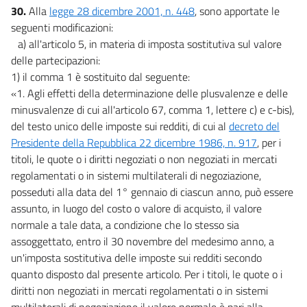
30.
Alla
legge 28 dicembre 2001, n. 448
, sono apportate le
seguenti modificazioni:
a) all'articolo 5, in materia di imposta sostitutiva sul valore
delle partecipazioni:
1) il comma 1 è sostituito dal seguente:
«1. Agli effetti della determinazione delle plusvalenze e delle
minusvalenze di cui all'articolo 67, comma 1, lettere c) e c-bis),
del testo unico delle imposte sui redditi, di cui al
decreto del
Presidente della Repubblica 22 dicembre 1986, n. 917
, per i
titoli, le quote o i diritti negoziati o non negoziati in mercati
regolamentati o in sistemi multilaterali di negoziazione,
posseduti alla data del 1° gennaio di ciascun anno, può essere
assunto, in luogo del costo o valore di acquisto, il valore
normale a tale data, a condizione che lo stesso sia
assoggettato, entro il 30 novembre del medesimo anno, a
un'imposta sostitutiva delle imposte sui redditi secondo
quanto disposto dal presente articolo. Per i titoli, le quote o i
diritti non negoziati in mercati regolamentati o in sistemi
multilaterali di negoziazione il valore normale è pari alla