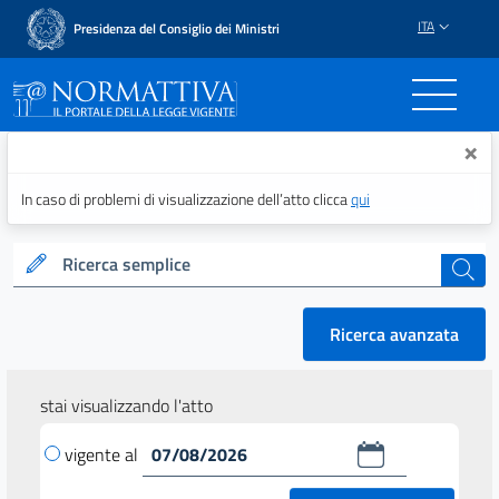
ITA
Presidenza del Consiglio dei Ministri
Normattiva - Il portale del
×
In caso di problemi di visualizzazione dell’atto clicca
qui
Ricerca semplice
cerca
Ricerca avanzata
stai visualizzando l'atto
vigente al