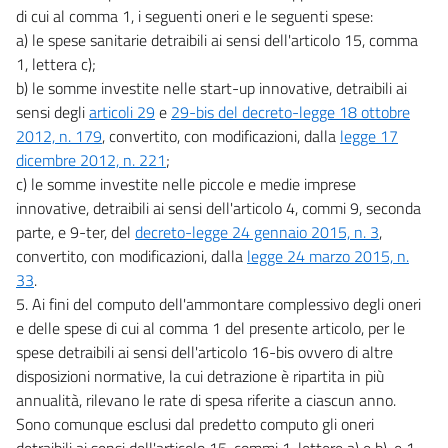
di cui al comma 1, i seguenti oneri e le seguenti spese:
a) le spese sanitarie detraibili ai sensi dell'articolo 15, comma
1, lettera c);
b) le somme investite nelle start-up innovative, detraibili ai
sensi degli
articoli 29
e
29-bis del decreto-legge 18 ottobre
2012, n. 179
, convertito, con modificazioni, dalla
legge 17
dicembre 2012, n. 221
;
c) le somme investite nelle piccole e medie imprese
innovative, detraibili ai sensi dell'articolo 4, commi 9, seconda
parte, e 9-ter, del
decreto-legge 24 gennaio 2015, n. 3
,
convertito, con modificazioni, dalla
legge 24 marzo 2015, n.
33
.
5. Ai fini del computo dell'ammontare complessivo degli oneri
e delle spese di cui al comma 1 del presente articolo, per le
spese detraibili ai sensi dell'articolo 16-bis ovvero di altre
disposizioni normative, la cui detrazione è ripartita in più
annualità, rilevano le rate di spesa riferite a ciascun anno.
Sono comunque esclusi dal predetto computo gli oneri
detraibili ai sensi dell'articolo 15, commi 1, lettere a) e b), e 1-