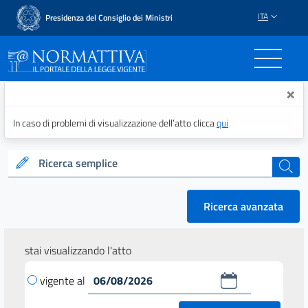
ITA
Presidenza del Consiglio dei Ministri
Normattiva - Il portale del
×
In caso di problemi di visualizzazione dell’atto clicca
qui
Ricerca semplice
cerca
Ricerca avanzata
stai visualizzando l'atto
vigente al