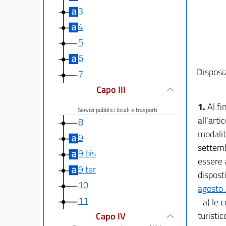
3
4
5
6
Disposiz
7
Capo III
1.
Al fi
Servizi pubblici locali e trasporti
all'arti
8
modalit
9
settemb
9 bis
essere 
9 ter
dispost
10
agosto 
11
a) le 
turistic
Capo IV