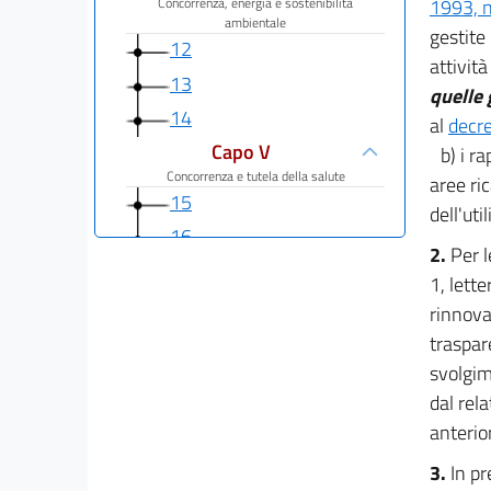
1993, n
Concorrenza, energia e sostenibilità
ambientale
gestite 
12
attività
13
quelle 
14
al
decre
Capo V
b) i r
Concorrenza e tutela della salute
aree ri
15
dell'uti
16
2.
Per l
17
1, lett
18
rinnova
19
traspar
svolgim
20
dal rel
21
anterior
Capo VI
Concorrenza, sviluppo delle infrastrutture
3.
In p
digitali e servizi di