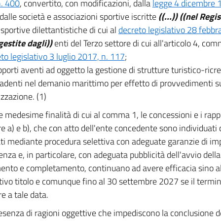
. 400
, convertito, con modificazioni, dalla
legge 4 dicembre 
dalle società e associazioni sportive iscritte
((...))
((nel Regis
 sportive dilettantistiche di cui al
decreto legislativo 28 febbr
gestite dagli))
enti del Terzo settore di cui all'articolo 4, com
to legislativo 3 luglio 2017, n. 117
;
apporti aventi ad oggetto la gestione di strutture turistico-ricr
cadenti nel demanio marittimo per effetto di provvedimenti suc
lizzazione. (1)
e medesime finalità di cui al comma 1, le concessioni e i rapp
ere a) e b), che con atto dell'ente concedente sono individuati
ti mediante procedura selettiva con adeguate garanzie di impa
enza e, in particolare, con adeguata pubblicità dell'avvio dell
ento e completamento, continuano ad avere efficacia sino al
ativo titolo e comunque fino al 30 settembre 2027 se il termin
e a tale data.
resenza di ragioni oggettive che impediscono la conclusione d