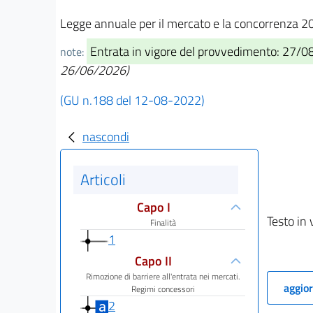
Legge annuale per il mercato e la concorrenza 
Entrata in vigore del provvedimento: 27/08
note:
26/06/2026)
(GU n.188 del 12-08-2022)
nascondi
Articoli
Capo I
Testo in 
Finalità
1
Capo II
Rimozione di barriere all'entrata nei mercati.
aggior
Regimi concessori
2