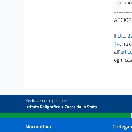
con mod
-------
AGGIOR
Il
D.L. 2
14
, ha 
all'
artic
ogni cas
Realizzazione e gestione
Istituto Poligrafico e Zecca dello Stato
Normattiva
Collegam