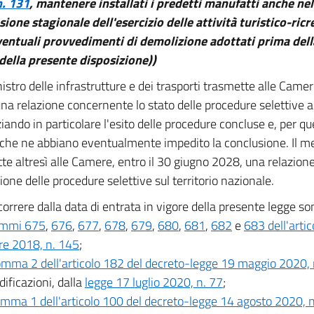
n. 131
, mantenere installati i predetti manufatti anche nel
ione stagionale dell'esercizio delle attività turistico-ricr
ventuali provvedimenti di demolizione adottati prima della
della presente disposizione))
nistro delle infrastrutture e dei trasporti trasmette alle Camere
na relazione concernente lo stato delle procedure selettive 
iando in particolare l'esito delle procedure concluse e, per qu
 che ne abbiano eventualmente impedito la conclusione. Il 
te altresì alle Camere, entro il 30 giugno 2028, una relazione 
ione delle procedure selettive sul territorio nazionale.
orrere dalla data di entrata in vigore della presente legge so
mmi 675
,
676
,
677
,
678
,
679
,
680
,
681
,
682
e
683 dell'artic
re 2018, n. 145
;
mma 2 dell'articolo 182 del decreto-legge 19 maggio 2020, 
ificazioni, dalla
legge 17 luglio 2020, n. 77
;
mma 1 dell'articolo 100 del decreto-legge 14 agosto 2020, 