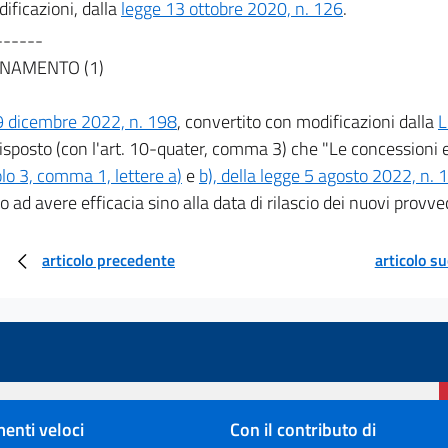
ificazioni, dalla
legge 13 ottobre 2020, n. 126
.
------
NAMENTO (1)
9 dicembre 2022, n. 198
, convertito con modificazioni dalla
L
disposto (con l'art. 10-quater, comma 3) che "Le concessioni e 
olo 3, comma 1, lettere a)
e
b), della legge 5 agosto 2022, n. 
o ad avere efficacia sino alla data di rilascio dei nuovi provv
articolo precedente
articolo s
enti veloci
Con il contributo di