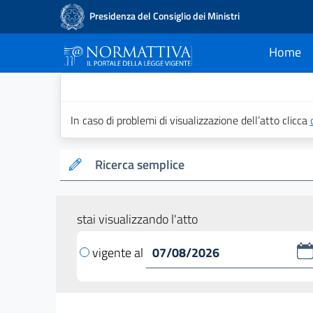
Presidenza del Consiglio dei Ministri
Home
current
Normattiva - Il po
In caso di problemi di visualizzazione dell’atto clicca
Ricerca semplice
stai visualizzando l'atto
vigente al