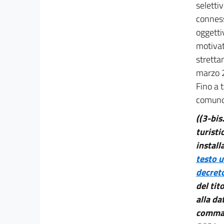
seletti
comunicazione elettronica
22
conness
oggetti
23
motivat
24
stretta
25
marzo 
Capo VII
Fino a 
Concorrenza, rimozione degli oneri per le
comunqu
imprese e parità di
trattamento tra gli operatori
((3-bis
26
turisti
27
install
28
testo u
29
decreto
30
del tit
alla da
31
comma 
Capo VIII