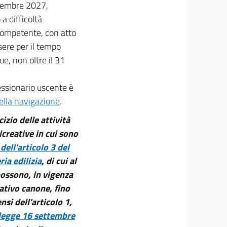
ettembre 2027,
a difficoltà
 competente, con atto
sere per il tempo
e, non oltre il 31
essionario uscente è
della navigazione
.
izio delle attività
icreative in cui sono
ell'articolo 3 del
ia edilizia
, di cui al
possono, in vigenza
ativo canone, fino
nsi dell'articolo 1,
legge 16 settembre