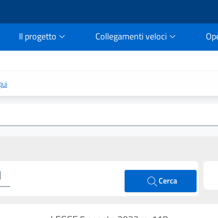
Il progetto
Collegamenti veloci
Op
rtale della legge vigent
qui
Cerca