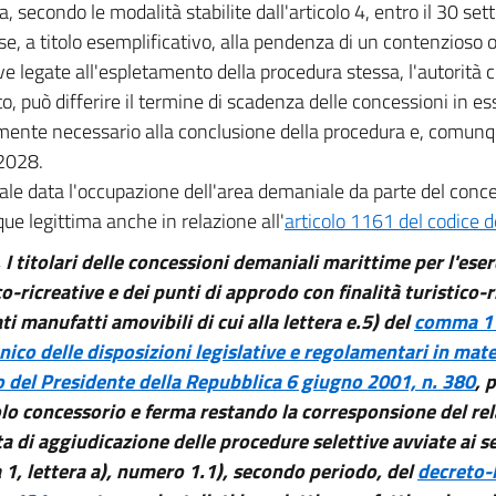
va, secondo le modalità stabilite dall'articolo 4, entro il 30 s
e, a titolo esemplificativo, alla pendenza di un contenzioso o 
ve legate all'espletamento della procedura stessa, l'autorità
o, può differire il termine di scadenza delle concessioni in es
mente necessario alla conclusione della procedura e, comunqu
2028.
tale data l'occupazione dell'area demaniale da parte del conc
e legittima anche in relazione all'
articolo 1161 del codice 
. I titolari delle concessioni demaniali marittime per l'eserc
co-ricreative e dei punti di approdo con finalità turistico-r
ati manufatti amovibili di cui alla lettera e.5) del
comma 1 d
nico delle disposizioni legislative e regolamentari in mater
 del Presidente della Repubblica 6 giugno 2001, n. 380
, 
olo concessorio e ferma restando la corresponsione del rel
ta di aggiudicazione delle procedure selettive avviate ai se
1, lettera a), numero 1.1), secondo periodo, del
decreto-