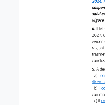
2024, 
Rafforzamento dei poteri in materia di attività
antitrust
sospens
32
salvi e
33
vigore 
34
4.
Il Mi
35
2027, u
Capo IX
evidenz
Clausola di salvaguardia
ragioni
36
trasmet
conclus
5.
A dec
a) i
co
dicemb
b) il
co
con mod
c) il
co