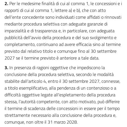
30
2.
Per le medesime finalità di cui al comma 1, le concessioni e i
rapporti di cui al comma 1, lettere a) e b), che con atto
31
dell'ente concedente sono individuati come affidati o rinnovati
Capo VIII
mediante procedura selettiva con adeguate garanzie di
Rafforzamento dei poteri in materia di attività antitrust
imparzialità e di trasparenza e, in particolare, con adeguata
32
pubblicità dell'avvio della procedura e del suo svolgimento e
33
completamento, continuano ad avere efficacia sino al termine
34
previsto dal relativo titolo e comunque fino al 30 settembre
2027 se il termine previsto è anteriore a tale data.
35
Capo IX
3.
In presenza di ragioni oggettive che impediscono la
Clausola di salvaguardia
conclusione della procedura selettiva, secondo le modalità
36
stabilite dall'articolo 4, entro il 30 settembre 2027, connesse,
a titolo esemplificativo, alla pendenza di un contenzioso o a
difficoltà oggettive legate all'espletamento della procedura
stessa, l'autorità competente, con atto motivato, può differire
il termine di scadenza delle concessioni in essere per il tempo
strettamente necessario alla conclusione della procedura e,
comunque, non oltre il 31 marzo 2028.