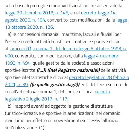
sulla base di proroghe o rinnovi disposti anche ai sensi della
20
legge 30 dicembre 2018, n. 145
, e del
decreto-legge 14
21
agosto 2020, n. 104
, convertito, con modificazioni, dalla
legge
Capo VI
13 ottobre 2020, n. 126
:
Concorrenza, sviluppo delle infrastrutture digitali e servizi di
a) le concessioni demaniali marittime, lacuali e fluviali per
comunicazione elettronica
l'esercizio delle attività turistico-ricreative e sportive di cui
22
all'
articolo 01, comma 1, del decreto-legge 5 ottobre 1993, n.
23
400
, convertito, con modificazioni, dalla
legge 4 dicembre
24
1993, n. 494
, quelle gestite dalle società e associazioni
sportive iscritte
((...))
((nel Registro nazionale))
delle attività
25
sportive dilettantistiche di cui al
decreto legislativo 28 febbraio
Capo VII
2021, n. 39
,
((e quelle gestite dagli))
enti del Terzo settore di
Concorrenza, rimozione degli oneri per le imprese e parità di
cui all'articolo 4, comma 1, del codice di cui al
decreto
trattamento tra gli operatori
legislativo 3 luglio 2017, n. 117
;
26
b) i rapporti aventi ad oggetto la gestione di strutture
27
turistico-ricreative e sportive in aree ricadenti nel demanio
28
marittimo per effetto di provvedimenti successivi all'inizio
29
dell'utilizzazione. (1)