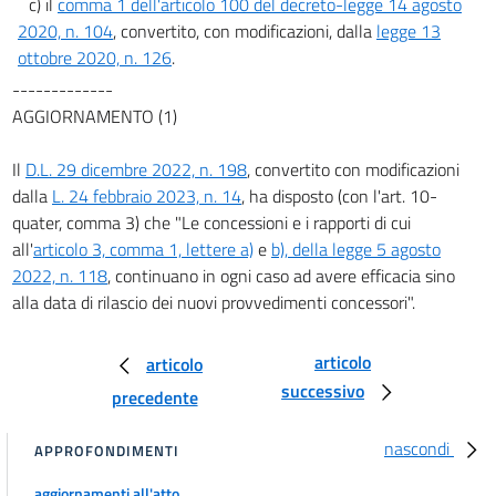
c) il
comma 1 dell'articolo 100 del decreto-legge 14 agosto
2020, n. 104
, convertito, con modificazioni, dalla
legge 13
ottobre 2020, n. 126
.
-------------
AGGIORNAMENTO (1)
Il
D.L. 29 dicembre 2022, n. 198
, convertito con modificazioni
dalla
L. 24 febbraio 2023, n. 14
, ha disposto (con l'art. 10-
quater, comma 3) che "Le concessioni e i rapporti di cui
all'
articolo 3, comma 1, lettere a)
e
b), della legge 5 agosto
2022, n. 118
, continuano in ogni caso ad avere efficacia sino
alla data di rilascio dei nuovi provvedimenti concessori".
articolo
articolo
successivo
precedente
nascondi
APPROFONDIMENTI
aggiornamenti all'atto