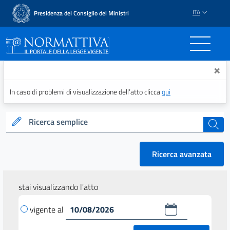
ITA
Presidenza del Consiglio dei Ministri
Normattiva - Il portale del
×
In caso di problemi di visualizzazione dell’atto clicca
qui
Ricerca semplice
cerca
Ricerca avanzata
stai visualizzando l'atto
vigente al