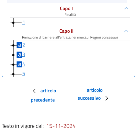
Capo I
Finalità
1
Capo II
Rimozione di barriere all'entrata nei mercati. Regimi concessori
2
3
4
5
6
articolo
articolo
7
successivo
precedente
Capo III
Servizi pubblici locali e trasporti
8
Testo in vigore dal:
15-11-2024
9