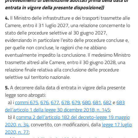
entrata in vigore della presente disposizione))
4.
Il Ministro delle infrastrutture e dei trasporti trasmette alle
Camere, entro il 31 luglio 2027, una relazione concernente lo
stato delle procedure selettive al 30 giugno 2027,
evidenziando in particolare l'esito delle procedure concluse e,
per quelle non concluse, le ragioni che ne abbiano
eventualmente impedito la conclusione. Il medesimo Ministro
trasmette altresì alle Camere, entro il 30 giugno 2028, una
relazione finale relativa alla conclusione delle procedure
selettive sul territorio nazionale.
5.
A decorrere dalla data di entrata in vigore della presente
legge sono abrogati:
a) i
commi 675
,
676
,
677
,
678
,
679
,
680
,
681
,
682
e
683
dell'articolo 1 della legge 30 dicembre 2018, n. 145
;
b) il
comma 2 dell'articolo 182 del decreto-legge 19 maggio
2020, n. 34
, convertito, con modificazioni, dalla
legge 17 luglio
2020, n. 77
;