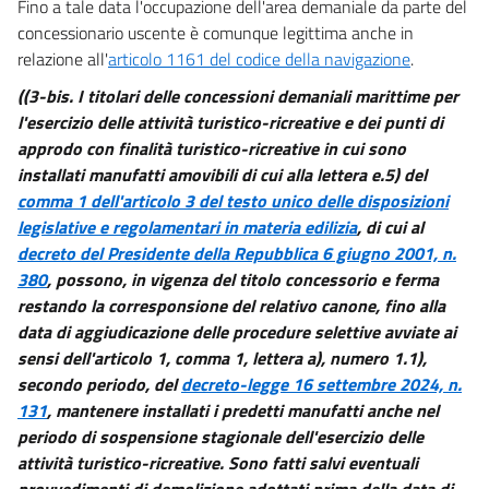
Fino a tale data l'occupazione dell'area demaniale da parte del
concessionario uscente è comunque legittima anche in
relazione all'
articolo 1161 del codice della navigazione
.
((3-bis. I titolari delle concessioni demaniali marittime per
l'esercizio delle attività turistico-ricreative e dei punti di
approdo con finalità turistico-ricreative in cui sono
installati manufatti amovibili di cui alla lettera e.5) del
comma 1 dell'articolo 3 del testo unico delle disposizioni
legislative e regolamentari in materia edilizia
, di cui al
decreto del Presidente della Repubblica 6 giugno 2001, n.
380
, possono, in vigenza del titolo concessorio e ferma
restando la corresponsione del relativo canone, fino alla
data di aggiudicazione delle procedure selettive avviate ai
sensi dell'articolo 1, comma 1, lettera a), numero 1.1),
secondo periodo, del
decreto-legge 16 settembre 2024, n.
131
, mantenere installati i predetti manufatti anche nel
periodo di sospensione stagionale dell'esercizio delle
attività turistico-ricreative. Sono fatti salvi eventuali
provvedimenti di demolizione adottati prima della data di