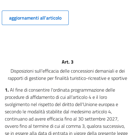
9 bis
9 ter
aggiornamenti all'articolo
10
11
Capo IV
Concorrenza, energia e sostenibilità ambientale
12
Art. 3
13
Disposizioni sull'efficacia delle concessioni demaniali e dei
14
rapporti di gestione per finalità turistico-ricreative e sportive
Capo V
Concorrenza e tutela della salute
1.
Al fine di consentire l'ordinata programmazione delle
15
procedure di affidamento di cui all'articolo 4 e il loro
16
svolgimento nel rispetto del diritto dell'Unione europea e
secondo le modalità stabilite dal medesimo articolo 4,
17
continuano ad avere efficacia fino al 30 settembre 2027,
18
ovvero fino al termine di cui al comma 3, qualora successivo,
19
se in essere alla data di entrata in vigore della presente legge