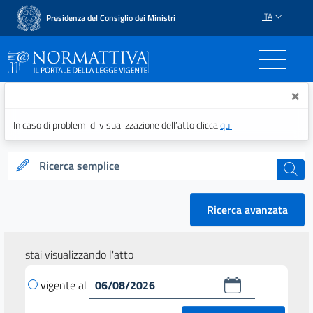
ITA
Presidenza del Consiglio dei Ministri
Normattiva - Il portale del
×
In caso di problemi di visualizzazione dell’atto clicca
qui
Ricerca semplice
cerca
Ricerca avanzata
stai visualizzando l'atto
vigente al