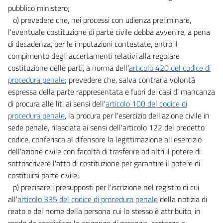
pubblico ministero;
o) prevedere che, nei processi con udienza preliminare,
l'eventuale costituzione di parte civile debba avvenire, a pena
di decadenza, per le imputazioni contestate, entro il
compimento degli accertamenti relativi alla regolare
costituzione delle parti, a norma dell'
articolo 420 del codice di
procedura penale
; prevedere che, salva contraria volontà
espressa della parte rappresentata e fuori dei casi di mancanza
di procura alle liti ai sensi dell'
articolo 100 del codice di
procedura penale
, la procura per l'esercizio dell'azione civile in
sede penale, rilasciata ai sensi dell'articolo 122 del predetto
codice, conferisca al difensore la legittimazione all'esercizio
dell'azione civile con facoltà di trasferire ad altri il potere di
sottoscrivere l'atto di costituzione per garantire il potere di
costituirsi parte civile;
p) precisare i presupposti per l'iscrizione nel registro di cui
all'
articolo 335 del codice di procedura penale
della notizia di
reato e del nome della persona cui lo stesso è attribuito, in
modo da soddisfare le esigenze di garanzia, certezza e