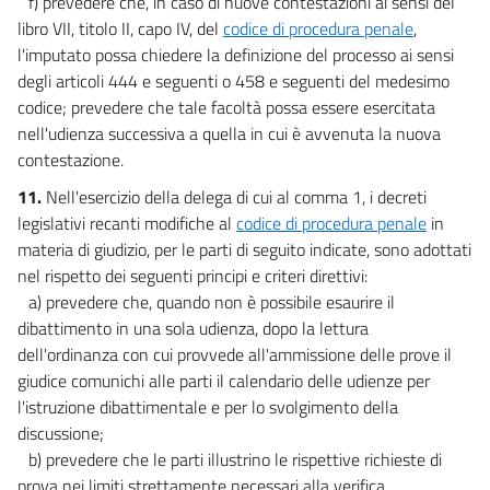
f) prevedere che, in caso di nuove contestazioni ai sensi del
libro VII, titolo II, capo IV, del
codice di procedura penale
,
l'imputato possa chiedere la definizione del processo ai sensi
degli articoli 444 e seguenti o 458 e seguenti del medesimo
codice; prevedere che tale facoltà possa essere esercitata
nell'udienza successiva a quella in cui è avvenuta la nuova
contestazione.
11.
Nell'esercizio della delega di cui al comma 1, i decreti
legislativi recanti modifiche al
codice di procedura penale
in
materia di giudizio, per le parti di seguito indicate, sono adottati
nel rispetto dei seguenti principi e criteri direttivi:
a) prevedere che, quando non è possibile esaurire il
dibattimento in una sola udienza, dopo la lettura
dell'ordinanza con cui provvede all'ammissione delle prove il
giudice comunichi alle parti il calendario delle udienze per
l'istruzione dibattimentale e per lo svolgimento della
discussione;
b) prevedere che le parti illustrino le rispettive richieste di
prova nei limiti strettamente necessari alla verifica