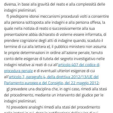
diversa, in base alla gravità del reato e alla complessità delle
indagini preliminari;
f) predisporre idonei meccanismi procedurali volti a consentire
alla persona sottoposta alle indagini e alla persona offesa, la
quale nella notizia di reato o successivamente alla sua
presentazione abbia dichiarato di volerne essere informata, di
prendere cognizione degli atti di indagine quando, scaduto il
termine di cui alla lettera e), il pubblico ministero non assuma
le proprie determinazioni in ordine all'azione penale, tenuto
conto delle esigenze di tutela del segreto investigativo nelle
indagini relative ai reati di cui all'
articolo 407 del codice di
procedura penale
e di eventuali ulteriori esigenze di cui
all'
articolo 7, paragrafo 4, della direttiva 2012/13/UE del
Parlamento europeo e del Consiglio, del 22 maggio 2012
;
g) prevedere una disciplina che, in ogni caso, rimedi alla stasi
del procedimento, mediante un intervento del giudice per le
indagini preliminari;
h) prevedere analoghi rimedi alla stasi del procedimento
nelle ipotesi in cui, dopo la notificazione dell'avviso di cui