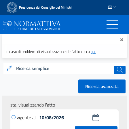
ITA
Presidenza del Consiglio dei Ministri
Normattiva - Il portale del
×
In caso di problemi di visualizzazione dell’atto clicca
qui
Ricerca semplice
cerca
Ricerca avanzata
stai visualizzando l'atto
vigente al