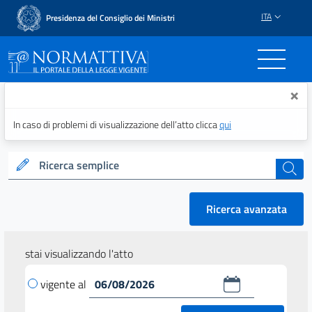
ITA
Presidenza del Consiglio dei Ministri
Normattiva - Il portale del
×
In caso di problemi di visualizzazione dell’atto clicca
qui
Ricerca semplice
cerca
Ricerca avanzata
stai visualizzando l'atto
vigente al