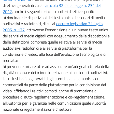
29
direttivi generali di cui all'
articolo 32 della legge n. 234 del
2012
, anche i seguenti principi e criteri direttivi specifici:
Allegati
a) riordinare le disposizioni del testo unico dei servizi di media
Allegato A
audiovisivi e radiofonici, di cui al
decreto legislativo 31 luglio
Allegato A
2005, n. 177
, attraverso l'emanazione di un nuovo testo unico
dei servizi di media digitali con adeguamento delle disposizioni e
delle definizioni, comprese quelle relative ai servizi di media
audiovisivi, radiofonici e ai servizi di piattaforma per la
condivisione di video, alla luce dell'evoluzione tecnologica e di
mercato;
b) prevedere misure atte ad assicurare un'adeguata tutela della
dignità umana e dei minori in relazione ai contenuti audiovisivi,
ivi inclusi i video generati dagli utenti, e alle comunicazioni
commerciali da parte delle piattaforme per la condivisione dei
video, affidando i relativi compiti, anche di promozione di
procedure di auto-regolamentazione e co-regolamentazione,
all'Autorità per le garanzie nelle comunicazioni quale Autorità
nazionale di regolamentazione di settore;