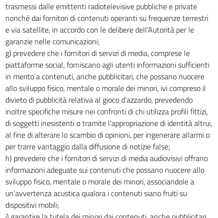
trasmessi dalle emittenti radiotelevisive pubbliche e private
nonché dai fornitori di contenuti operanti su frequenze terrestri
e via satellite, in accordo con le delibere dell'Autorità per le
garanzie nelle comunicazioni;
g) prevedere che i fornitori di servizi di media, comprese le
piattaforme social, forniscano agli utenti informazioni sufficienti
in merito a contenuti, anche pubblicitari, che possano nuocere
allo sviluppo fisico, mentale o morale dei minori, ivi compreso il
divieto di pubblicità relativa al gioco d'azzardo, prevedendo
inoltre specifiche misure nei confronti di chi utilizza profili fittizi,
di soggetti inesistenti o tramite l'appropriazione di identità altrui,
al fine di alterare lo scambio di opinioni, per ingenerare allarmi o
per trarre vantaggio dalla diffusione di notizie false;
h) prevedere che i fornitori di servizi di media audiovisivi offrano
informazioni adeguate sui contenuti che possano nuocere allo
sviluppo fisico, mentale o morale dei minori, associandole a
un'avvertenza acustica qualora i contenuti siano fruiti su
dispositivi mobili;
i) garantire la tutela dei minori dai contenuti, anche pubblicitari,