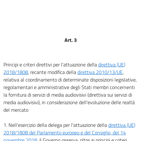
15
16
17
18
Art. 3
19
20
21
Principi e criteri direttivi per l'attuazione della
direttiva (UE)
2018/1808
, recante modifica della
direttiva 2010/13/UE
,
22
relativa al coordinamento di determinate disposizioni legislative,
23
regolamentari e amministrative degli Stati membri concernenti
24
la fornitura di servizi di media audiovisivi (direttiva sui servizi di
media audiovisivi), in considerazione dell'evoluzione delle realtà
25
del mercato
26
27
1. Nell'esercizio della delega per l'attuazione della
direttiva (UE)
28
2018/1808 del Parlamento europeo e del Consiglio, del 14
novembre 2018
, il Governo osserva, oltre ai principi e criteri