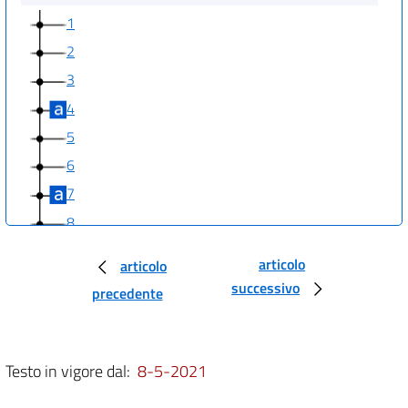
1
2
3
4
5
6
7
8
9
articolo
articolo
10
successivo
precedente
11
12
13
Testo in vigore dal:
8-5-2021
14