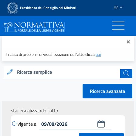
ITA
Presidenza del Consiglio dei Ministri
Normattiva - Il portale del
×
In caso di problemi di visualizzazione dell’atto clicca
qui
Ricerca semplice
cerca
Ricerca avanzata
stai visualizzando l'atto
vigente al