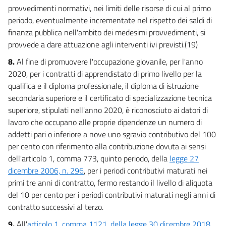
provvedimenti normativi, nei limiti delle risorse di cui al primo
periodo, eventualmente incrementate nel rispetto dei saldi di
finanza pubblica nell'ambito dei medesimi provvedimenti, si
provvede a dare attuazione agli interventi ivi previsti.(19)
8.
Al fine di promuovere l'occupazione giovanile, per l'anno
2020, per i contratti di apprendistato di primo livello per la
qualifica e il diploma professionale, il diploma di istruzione
secondaria superiore e il certificato di specializzazione tecnica
superiore, stipulati nell'anno 2020, è riconosciuto ai datori di
lavoro che occupano alle proprie dipendenze un numero di
addetti pari o inferiore a nove uno sgravio contributivo del 100
per cento con riferimento alla contribuzione dovuta ai sensi
dell'articolo 1, comma 773, quinto periodo, della
legge 27
dicembre 2006, n. 296
, per i periodi contributivi maturati nei
primi tre anni di contratto, fermo restando il livello di aliquota
del 10 per cento per i periodi contributivi maturati negli anni di
contratto successivi al terzo.
9.
All'
articolo 1, comma 1121, della legge 30 dicembre 2018,