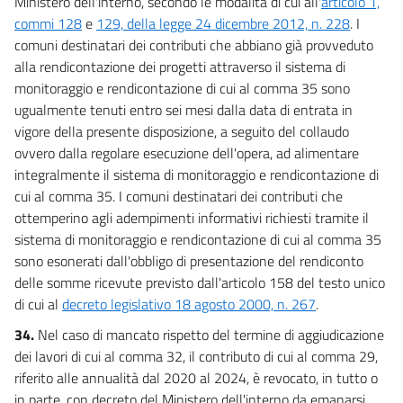
Ministero dell'interno, secondo le modalità di cui all'
articolo 1,
commi 128
e
129, della legge 24 dicembre 2012, n. 228
. I
comuni destinatari dei contributi che abbiano già provveduto
alla rendicontazione dei progetti attraverso il sistema di
monitoraggio e rendicontazione di cui al comma 35 sono
ugualmente tenuti entro sei mesi dalla data di entrata in
vigore della presente disposizione, a seguito del collaudo
ovvero dalla regolare esecuzione dell'opera, ad alimentare
integralmente il sistema di monitoraggio e rendicontazione di
cui al comma 35. I comuni destinatari dei contributi che
ottemperino agli adempimenti informativi richiesti tramite il
sistema di monitoraggio e rendicontazione di cui al comma 35
sono esonerati dall'obbligo di presentazione del rendiconto
delle somme ricevute previsto dall'articolo 158 del testo unico
di cui al
decreto legislativo 18 agosto 2000, n. 267
.
34.
Nel caso di mancato rispetto del termine di aggiudicazione
dei lavori di cui al comma 32, il contributo di cui al comma 29,
riferito alle annualità dal 2020 al 2024, è revocato, in tutto o
in parte, con decreto del Ministero dell'interno da emanarsi