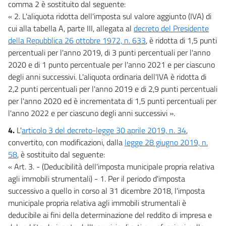
comma 2 è sostituito dal seguente:
Elenchi
« 2. L'aliquota ridotta dell'imposta sul valore aggiunto (IVA) di
Elenchi
cui alla tabella A, parte III, allegata al
decreto del Presidente
Tabelle A e B
della Repubblica 26 ottobre 1972, n. 633
, è ridotta di 1,5 punti
Tabelle A e B
percentuali per l'anno 2019, di 3 punti percentuali per l'anno
2020 e di 1 punto percentuale per l'anno 2021 e per ciascuno
Quadri generali
degli anni successivi. L'aliquota ordinaria dell'IVA è ridotta di
Quadri generali
2,2 punti percentuali per l'anno 2019 e di 2,9 punti percentuali
per l'anno 2020 ed è incrementata di 1,5 punti percentuali per
Stati di previsione
l'anno 2022 e per ciascuno degli anni successivi ».
Tabelle
4.
L'
articolo 3 del decreto-legge 30 aprile 2019, n. 34
,
convertito, con modificazioni, dalla
legge 28 giugno 2019, n.
58
, è sostituito dal seguente:
« Art. 3. - (Deducibilità dell'imposta municipale propria relativa
agli immobili strumentali) - 1. Per il periodo d'imposta
successivo a quello in corso al 31 dicembre 2018, l'imposta
municipale propria relativa agli immobili strumentali è
deducibile ai fini della determinazione del reddito di impresa e