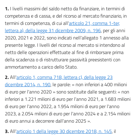
14
1.
I livelli massimi del saldo netto da finanziare, in termini di
competenza e di cassa, e del ricorso al mercato finanziario, in
15
termini di competenza, di cui all'
articolo 21, comma 1-ter,
16
lettera a), della legge 31 dicembre 2009, n. 196
, per gli anni
17
2020, 2021 e 2022, sono indicati nell'allegato 1 annesso alla
presente legge. I livelli del ricorso al mercato si intendono al
18
netto delle operazioni effettuate al fine di rimborsare prima
19
della scadenza o di ristrutturare passività preesistenti con
ammortamento a carico dello Stato.
Allegati
2.
All'
articolo 1, comma 718, lettera c), della legge 23
Allegato 1
dicembre 2014, n. 190
, le parole: « non inferiori a 400 milioni
Allegato 1
di euro per l'anno 2020 » sono sostituite dalle seguenti: « non
inferiori a 1.221 milioni di euro per l'anno 2021, a 1.683 milioni
Tabella 1
di euro per l'anno 2022, a 1.954 milioni di euro per l'anno
Tabella 1
2023, a 2.054 milioni di euro per l'anno 2024 e a 2.154 milioni
Allegato A
di euro annui a decorrere dall'anno 2025 ».
Allegato A
3.
All'
articolo 1 della legge 30 dicembre 2018, n. 145
, il