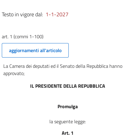
1 (commi 801-884)
SEZIONE II
Testo in vigore dal:
1-1-2027
APPROVAZIONE DEGLI STATI
DI PREVISIONE
2
art. 1 (commi 1-100)
3
4
aggiornamenti all'articolo
5
La Camera dei deputati ed il Senato della Repubblica hanno
6
approvato;
7
8
IL PRESIDENTE DELLA REPUBBLICA
9
10
Promulga
11
la seguente legge:
12
13
Art. 1