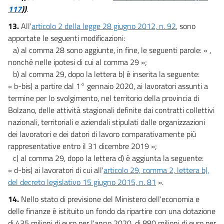
117
))
.
13.
All'
articolo 2 della legge 28 giugno 2012, n. 92
, sono
apportate le seguenti modificazioni:
a) al comma 28 sono aggiunte, in fine, le seguenti parole: « ,
nonché nelle ipotesi di cui al comma 29 »;
b) al comma 29, dopo la lettera b) è inserita la seguente:
« b-bis) a partire dal 1° gennaio 2020, ai lavoratori assunti a
termine per lo svolgimento, nel territorio della provincia di
Bolzano, delle attività stagionali definite dai contratti collettivi
nazionali, territoriali e aziendali stipulati dalle organizzazioni
dei lavoratori e dei datori di lavoro comparativamente più
rappresentative entro il 31 dicembre 2019 »;
c) al comma 29, dopo la lettera d) è aggiunta la seguente:
« d-bis) ai lavoratori di cui all'
articolo 29, comma 2, lettera b),
del decreto legislativo 15 giugno 2015, n. 81
».
14.
Nello stato di previsione del Ministero dell'economia e
delle finanze è istituito un fondo da ripartire con una dotazione
di 435 milioni di euro per l'anno 2020, di 880 milioni di euro per