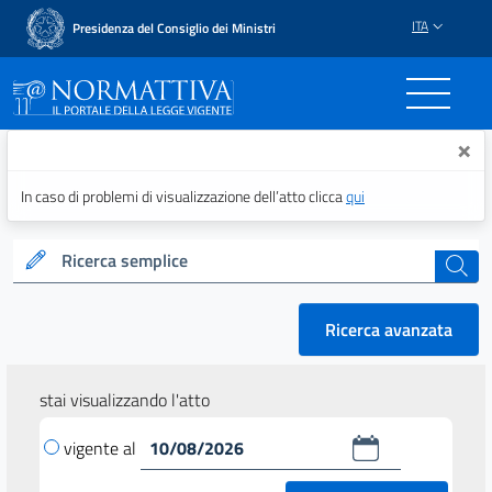
ITA
Presidenza del Consiglio dei Ministri
Normattiva - Il portale del
×
In caso di problemi di visualizzazione dell’atto clicca
qui
Ricerca semplice
cerca
Ricerca avanzata
stai visualizzando l'atto
vigente al