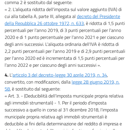
comma 2 è sostituito dal seguente:
Elenchi
« 2. L'aliquota ridotta dell'imposta sul valore aggiunto (IVA) di
Elenchi
cui alla tabella A, parte III, allegata al
decreto del Presidente
Tabelle A e B
della Repubblica 26 ottobre 1972, n. 633
, è ridotta di 1,5 punti
Tabelle A e B
percentuali per l'anno 2019, di 3 punti percentuali per l'anno
2020 e di 1 punto percentuale per l'anno 2021 e per ciascuno
Quadri generali
degli anni successivi. L'aliquota ordinaria dell'IVA è ridotta di
Quadri generali
2,2 punti percentuali per l'anno 2019 e di 2,9 punti percentuali
per l'anno 2020 ed è incrementata di 1,5 punti percentuali per
Stati di previsione
l'anno 2022 e per ciascuno degli anni successivi ».
Tabelle
4.
L'
articolo 3 del decreto-legge 30 aprile 2019, n. 34
,
convertito, con modificazioni, dalla
legge 28 giugno 2019, n.
58
, è sostituito dal seguente:
« Art. 3. - (Deducibilità dell'imposta municipale propria relativa
agli immobili strumentali) - 1. Per il periodo d'imposta
successivo a quello in corso al 31 dicembre 2018, l'imposta
municipale propria relativa agli immobili strumentali è
deducibile ai fini della determinazione del reddito di impresa e