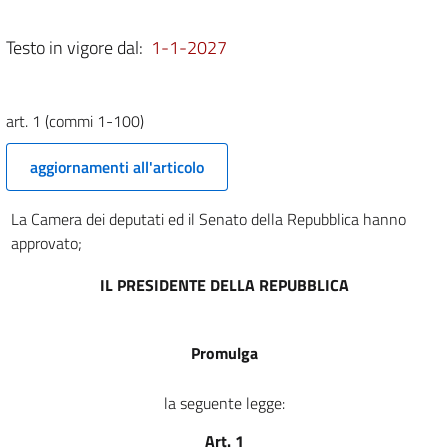
1 (commi 801-884)
SEZIONE II
Testo in vigore dal:
1-1-2027
APPROVAZIONE DEGLI STATI
DI PREVISIONE
2
art. 1 (commi 1-100)
3
4
aggiornamenti all'articolo
5
La Camera dei deputati ed il Senato della Repubblica hanno
6
approvato;
7
8
IL PRESIDENTE DELLA REPUBBLICA
9
10
Promulga
11
la seguente legge:
12
13
Art. 1