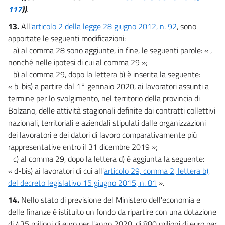
117
))
.
13.
All'
articolo 2 della legge 28 giugno 2012, n. 92
, sono
apportate le seguenti modificazioni:
a) al comma 28 sono aggiunte, in fine, le seguenti parole: « ,
nonché nelle ipotesi di cui al comma 29 »;
b) al comma 29, dopo la lettera b) è inserita la seguente:
« b-bis) a partire dal 1° gennaio 2020, ai lavoratori assunti a
termine per lo svolgimento, nel territorio della provincia di
Bolzano, delle attività stagionali definite dai contratti collettivi
nazionali, territoriali e aziendali stipulati dalle organizzazioni
dei lavoratori e dei datori di lavoro comparativamente più
rappresentative entro il 31 dicembre 2019 »;
c) al comma 29, dopo la lettera d) è aggiunta la seguente:
« d-bis) ai lavoratori di cui all'
articolo 29, comma 2, lettera b),
del decreto legislativo 15 giugno 2015, n. 81
».
14.
Nello stato di previsione del Ministero dell'economia e
delle finanze è istituito un fondo da ripartire con una dotazione
di 435 milioni di euro per l'anno 2020, di 880 milioni di euro per