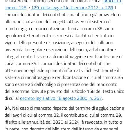
Ministero dell'interno, secondo le modalità di cui all'
articolo 1,
commi 128
e
129, della legge 24 dicembre 2012, n. 228
. I
comuni destinatari dei contributi che abbiano già provveduto
alla rendicontazione dei progetti attraverso il sistema di
monitoraggio e rendicontazione di cui al comma 35 sono
ugualmente tenuti entro sei mesi dalla data di entrata in
vigore della presente disposizione, a seguito del collaudo
ovvero dalla regolare esecuzione dell'opera, ad alimentare
integralmente il sistema di monitoraggio e rendicontazione di
cui al comma 35. I comuni destinatari dei contributi che
ottemperino agli adempimenti informativi richiesti tramite il
sistema di monitoraggio e rendicontazione di cui al comma 35
sono esonerati dall'obbligo di presentazione del rendiconto
delle somme ricevute previsto dall'articolo 158 del testo unico
di cui al
decreto legislativo 18 agosto 2000, n. 267
.
34.
Nel caso di mancato rispetto del termine di aggiudicazione
dei lavori di cui al comma 32, il contributo di cui al comma 29,
riferito alle annualità dal 2020 al 2024, è revocato, in tutto o
in parte, con decreto del Ministero dell'interno da emanarsi