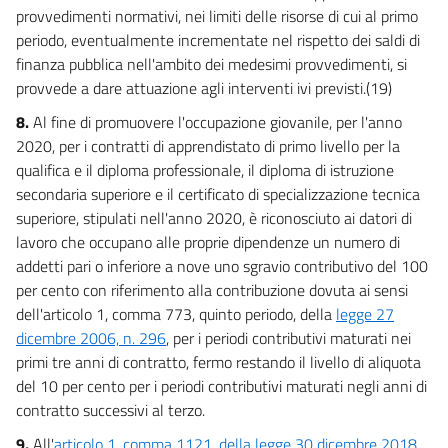
provvedimenti normativi, nei limiti delle risorse di cui al primo
periodo, eventualmente incrementate nel rispetto dei saldi di
finanza pubblica nell'ambito dei medesimi provvedimenti, si
provvede a dare attuazione agli interventi ivi previsti.(19)
8.
Al fine di promuovere l'occupazione giovanile, per l'anno
2020, per i contratti di apprendistato di primo livello per la
qualifica e il diploma professionale, il diploma di istruzione
secondaria superiore e il certificato di specializzazione tecnica
superiore, stipulati nell'anno 2020, è riconosciuto ai datori di
lavoro che occupano alle proprie dipendenze un numero di
addetti pari o inferiore a nove uno sgravio contributivo del 100
per cento con riferimento alla contribuzione dovuta ai sensi
dell'articolo 1, comma 773, quinto periodo, della
legge 27
dicembre 2006, n. 296
, per i periodi contributivi maturati nei
primi tre anni di contratto, fermo restando il livello di aliquota
del 10 per cento per i periodi contributivi maturati negli anni di
contratto successivi al terzo.
9.
All'
articolo 1, comma 1121, della legge 30 dicembre 2018,