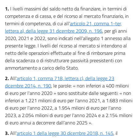
14
1.
I livelli massimi del saldo netto da finanziare, in termini di
competenza e di cassa, e del ricorso al mercato finanziario, in
15
termini di competenza, di cui all'
articolo 21, comma 1-ter,
16
lettera a), della legge 31 dicembre 2009, n. 196
, per gli anni
17
2020, 2021 e 2022, sono indicati nell'allegato 1 annesso alla
presente legge. I livelli del ricorso al mercato si intendono al
18
netto delle operazioni effettuate al fine di rimborsare prima
19
della scadenza o di ristrutturare passività preesistenti con
ammortamento a carico dello Stato.
Allegati
2.
All'
articolo 1, comma 718, lettera c), della legge 23
Allegato 1
dicembre 2014, n. 190
, le parole: « non inferiori a 400 milioni
Allegato 1
di euro per l'anno 2020 » sono sostituite dalle seguenti: « non
inferiori a 1.221 milioni di euro per l'anno 2021, a 1.683 milioni
Tabella 1
di euro per l'anno 2022, a 1.954 milioni di euro per l'anno
Tabella 1
2023, a 2.054 milioni di euro per l'anno 2024 e a 2.154 milioni
Allegato A
di euro annui a decorrere dall'anno 2025 ».
Allegato A
3.
All'
articolo 1 della legge 30 dicembre 2018, n. 145
, il