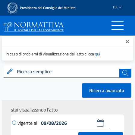
ITA
Presidenza del Consiglio dei Ministri
Normattiva - Il portale del
×
In caso di problemi di visualizzazione dell’atto clicca
qui
Ricerca semplice
cerca
Ricerca avanzata
stai visualizzando l'atto
vigente al