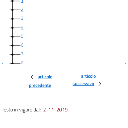
1
2
3
4
5
6
7
8
9
articolo
articolo
10
successivo
precedente
11
12
13
Testo in vigore dal:
2-11-2019
14
15