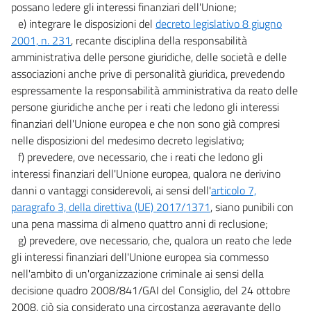
possano ledere gli interessi finanziari dell'Unione;
e) integrare le disposizioni del
decreto legislativo 8 giugno
2001, n. 231
, recante disciplina della responsabilità
amministrativa delle persone giuridiche, delle società e delle
associazioni anche prive di personalità giuridica, prevedendo
espressamente la responsabilità amministrativa da reato delle
persone giuridiche anche per i reati che ledono gli interessi
finanziari dell'Unione europea e che non sono già compresi
nelle disposizioni del medesimo decreto legislativo;
f) prevedere, ove necessario, che i reati che ledono gli
interessi finanziari dell'Unione europea, qualora ne derivino
danni o vantaggi considerevoli, ai sensi dell'
articolo 7,
paragrafo 3, della direttiva (UE) 2017/1371
, siano punibili con
una pena massima di almeno quattro anni di reclusione;
g) prevedere, ove necessario, che, qualora un reato che lede
gli interessi finanziari dell'Unione europea sia commesso
nell'ambito di un'organizzazione criminale ai sensi della
decisione quadro 2008/841/GAI del Consiglio, del 24 ottobre
2008, ciò sia considerato una circostanza aggravante dello