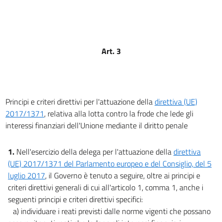
16
17
18
Art. 3
19
20
21
Principi e criteri direttivi per l'attuazione della
direttiva (UE)
22
2017/1371
, relativa alla lotta contro la frode che lede gli
23
interessi finanziari dell'Unione mediante il diritto penale
24
25
1.
Nell'esercizio della delega per l'attuazione della
direttiva
(UE) 2017/1371 del Parlamento europeo e del Consiglio, del 5
26
luglio 2017
, il Governo è tenuto a seguire, oltre ai principi e
criteri direttivi generali di cui all'articolo 1, comma 1, anche i
Allegati
seguenti principi e criteri direttivi specifici:
Allegato A
a) individuare i reati previsti dalle norme vigenti che possano
Allegato A