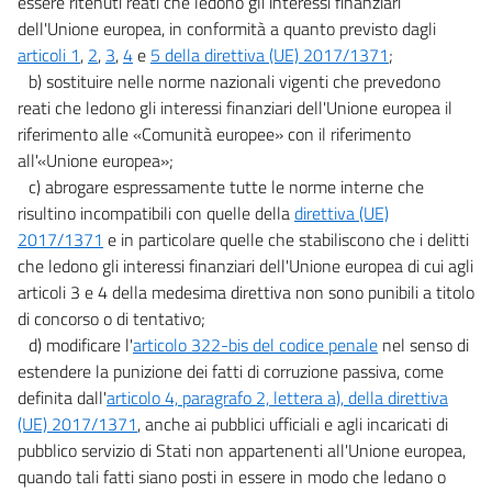
essere ritenuti reati che ledono gli interessi finanziari
dell'Unione europea, in conformità a quanto previsto dagli
articoli 1
,
2
,
3
,
4
e
5 della direttiva (UE) 2017/1371
;
b) sostituire nelle norme nazionali vigenti che prevedono
reati che ledono gli interessi finanziari dell'Unione europea il
riferimento alle «Comunità europee» con il riferimento
all'«Unione europea»;
c) abrogare espressamente tutte le norme interne che
risultino incompatibili con quelle della
direttiva (UE)
2017/1371
e in particolare quelle che stabiliscono che i delitti
che ledono gli interessi finanziari dell'Unione europea di cui agli
articoli 3 e 4 della medesima direttiva non sono punibili a titolo
di concorso o di tentativo;
d) modificare l'
articolo 322-bis del codice penale
nel senso di
estendere la punizione dei fatti di corruzione passiva, come
definita dall'
articolo 4, paragrafo 2, lettera a), della direttiva
(UE) 2017/1371
, anche ai pubblici ufficiali e agli incaricati di
pubblico servizio di Stati non appartenenti all'Unione europea,
quando tali fatti siano posti in essere in modo che ledano o