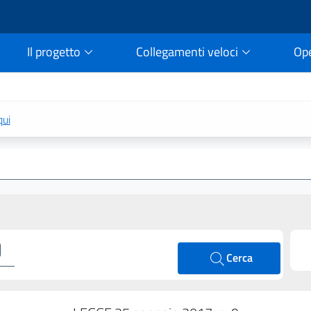
Il progetto
Collegamenti veloci
Op
rtale della legge vigent
qui
Cerca