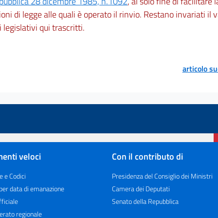
epubblica 28 dicembre 1985, n.1092
, al solo fine di facilitare 
oni di legge alle quali è operato il rinvio. Restano invariati il v
i legislativi qui trascritti.
articolo s
enti veloci
Con il contributo di
e e Codici
Presidenza del Consiglio dei Ministri
 per data di emanazione
Camera dei Deputati
ficiale
Senato della Repubblica
erato regionale