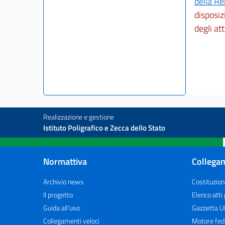
della R
disposizi
degli att
Realizzazione e gestione
Istituto Poligrafico e Zecca dello Stato
Normattiva
Collegam
Archivio news
Costituzion
Il progetto
Elenco atti
Guida all'uso
Gazzetta Uf
Collegamenti veloci
Motore fed