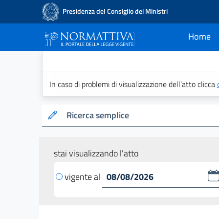
Presidenza del Consiglio dei Ministri
Home
current
Normattiva - Il po
In caso di problemi di visualizzazione dell’atto clicca
Ricerca semplice
stai visualizzando l'atto
vigente al