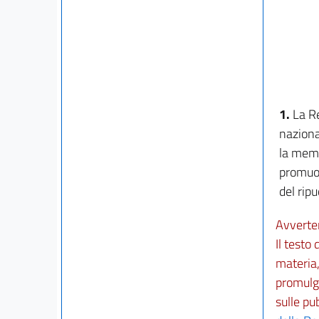
1.
La R
nazional
la memor
promuov
del ripu
Avverte
Il testo
materia,
promulga
sulle pu