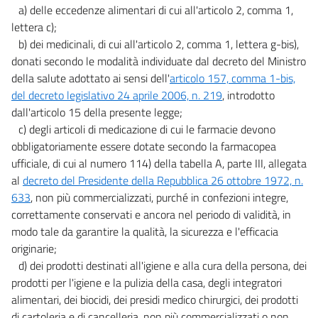
a) delle eccedenze alimentari di cui all'articolo 2, comma 1,
lettera c);
b) dei medicinali, di cui all'articolo 2, comma 1, lettera g-bis),
donati secondo le modalità individuate dal decreto del Ministro
della salute adottato ai sensi dell'
articolo 157, comma 1-bis,
del decreto legislativo 24 aprile 2006, n. 219
, introdotto
dall'articolo 15 della presente legge;
c) degli articoli di medicazione di cui le farmacie devono
obbligatoriamente essere dotate secondo la farmacopea
ufficiale, di cui al numero 114) della tabella A, parte III, allegata
al
decreto del Presidente della Repubblica 26 ottobre 1972, n.
633
, non più commercializzati, purché in confezioni integre,
correttamente conservati e ancora nel periodo di validità, in
modo tale da garantire la qualità, la sicurezza e l'efficacia
originarie;
d) dei prodotti destinati all'igiene e alla cura della persona, dei
prodotti per l'igiene e la pulizia della casa, degli integratori
alimentari, dei biocidi, dei presidi medico chirurgici, dei prodotti
di cartoleria e di cancelleria, non più commercializzati o non