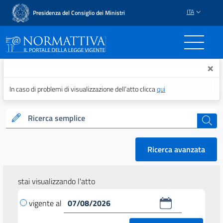
ITA
Presidenza del Consiglio dei Ministri
Normattiva - Il portale del
×
In caso di problemi di visualizzazione dell’atto clicca
qui
Ricerca semplice
cerca
Ricerca avanzata
stai visualizzando l'atto
vigente al