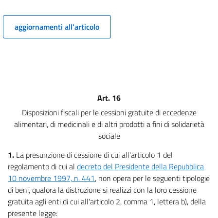
12
Capo III
aggiornamenti all'articolo
Ulteriori misure per favorire la cessione gratuita di prodotti alimentari,
farmaceutici e di altri prodotti a fini di solidarietà sociale
13
14
15
Art. 16
16
Disposizioni fiscali per le cessioni gratuite di eccedenze
17
alimentari, di medicinali e di altri prodotti a fini di solidarietà
18
sociale
18 bis
1.
La presunzione di cessione di cui all'articolo 1 del
regolamento di cui al
decreto del Presidente della Repubblica
10 novembre 1997, n. 441
, non opera per le seguenti tipologie
di beni, qualora la distruzione si realizzi con la loro cessione
gratuita agli enti di cui all'articolo 2, comma 1, lettera b), della
presente legge: