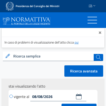
ITA
Presidenza del Consiglio dei Ministri
Normattiva - Il portale del
×
In caso di problemi di visualizzazione dell’atto clicca
qui
Ricerca semplice
cerca
Ricerca avanzata
stai visualizzando l'atto
vigente al