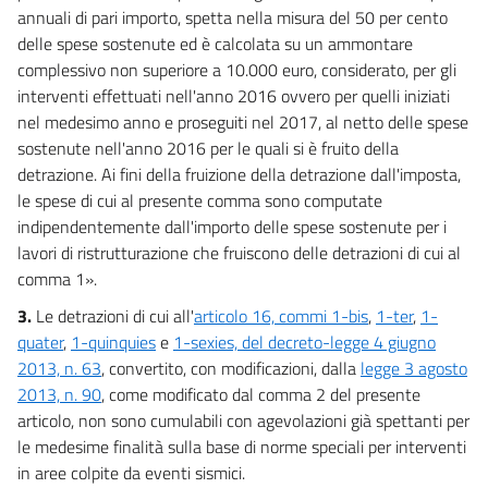
annuali di pari importo, spetta nella misura del 50 per cento
delle spese sostenute ed è calcolata su un ammontare
complessivo non superiore a 10.000 euro, considerato, per gli
interventi effettuati nell'anno 2016 ovvero per quelli iniziati
nel medesimo anno e proseguiti nel 2017, al netto delle spese
sostenute nell'anno 2016 per le quali si è fruito della
detrazione. Ai fini della fruizione della detrazione dall'imposta,
le spese di cui al presente comma sono computate
indipendentemente dall'importo delle spese sostenute per i
lavori di ristrutturazione che fruiscono delle detrazioni di cui al
comma 1».
3.
Le detrazioni di cui all'
articolo 16, commi 1-bis
,
1-ter
,
1-
quater
,
1-quinquies
e
1-sexies, del decreto-legge 4 giugno
2013, n. 63
, convertito, con modificazioni, dalla
legge 3 agosto
2013, n. 90
, come modificato dal comma 2 del presente
articolo, non sono cumulabili con agevolazioni già spettanti per
le medesime finalità sulla base di norme speciali per interventi
in aree colpite da eventi sismici.