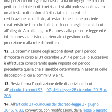
una perizia tecnica giurata rilasciata da un ingegnere o da un
perito industriale iscritti nei rispettivi albi professionali ovvero
un attestato di conformità rilasciato da un ente di
certificazione accreditato, attestanti che il bene possiede
caratteristiche tecniche tali da includerlo negli elenchi di cui
all'allegato A o all'allegato B annessi alla presente legge ed è
interconnesso al sistema aziendale di gestione della
produzione o alla rete di fornitura.
12.
La determinazione degli acconti dovuti per il periodo
d'imposta in corso al 31 dicembre 2017 e per quello successivo
è effettuata considerando quale imposta del periodo
precedente quella che si sarebbe determinata in assenza delle
disposizioni di cui ai commi 8, 9 e 10.
13.
Resta ferma l'applicazione delle disposizioni di cui
all'
articolo 1, commi 93
e
97, della legge 28 dicembre 2015, n.
208
.
14.
All'
articolo 21-quinquies del decreto-legge 27 giugno
2015, n. 83
, convertito, con modificazioni, dalla
legge 6 agosto