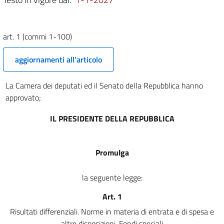
3
4
5
art. 1 (commi 1-100)
6
aggiornamenti all'articolo
7
8
La Camera dei deputati ed il Senato della Repubblica hanno
9
approvato;
10
IL PRESIDENTE DELLA REPUBBLICA
11
12
Promulga
13
14
la seguente legge:
15
Art. 1
16
Risultati differenziali. Norme in materia di entrata e di spesa e
17
altre disposizioni. Fondi speciali