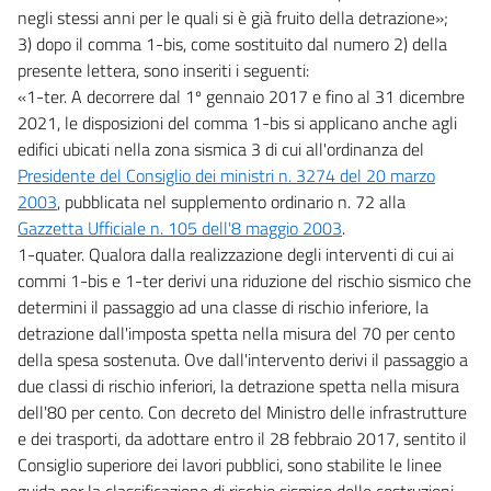
negli stessi anni per le quali si è già fruito della detrazione»;
3) dopo il comma 1-bis, come sostituito dal numero 2) della
presente lettera, sono inseriti i seguenti:
«1-ter. A decorrere dal 1º gennaio 2017 e fino al 31 dicembre
2021, le disposizioni del comma 1-bis si applicano anche agli
edifici ubicati nella zona sismica 3 di cui all'ordinanza del
Presidente del Consiglio dei ministri n. 3274 del 20 marzo
2003
, pubblicata nel supplemento ordinario n. 72 alla
Gazzetta Ufficiale n. 105 dell'8 maggio 2003
.
1-quater. Qualora dalla realizzazione degli interventi di cui ai
commi 1-bis e 1-ter derivi una riduzione del rischio sismico che
determini il passaggio ad una classe di rischio inferiore, la
detrazione dall'imposta spetta nella misura del 70 per cento
della spesa sostenuta. Ove dall'intervento derivi il passaggio a
due classi di rischio inferiori, la detrazione spetta nella misura
dell'80 per cento. Con decreto del Ministro delle infrastrutture
e dei trasporti, da adottare entro il 28 febbraio 2017, sentito il
Consiglio superiore dei lavori pubblici, sono stabilite le linee
guida per la classificazione di rischio sismico delle costruzioni