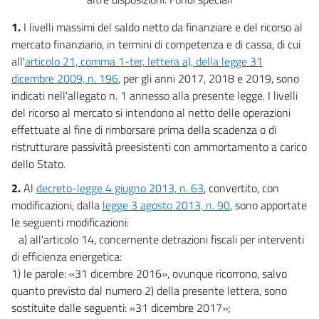
18
1.
I livelli massimi del saldo netto da finanziare e del ricorso al
19
mercato finanziario, in termini di competenza e di cassa, di cui
all'
articolo 21, comma 1-ter, lettera a), della legge 31
Allegati
dicembre 2009, n. 196
, per gli anni 2017, 2018 e 2019, sono
indicati nell'allegato n. 1 annesso alla presente legge. I livelli
Allegato 1
del ricorso al mercato si intendono al netto delle operazioni
Allegato 1
effettuate al fine di rimborsare prima della scadenza o di
Allegato A
ristrutturare passività preesistenti con ammortamento a carico
dello Stato.
Allegato A
2.
Al
decreto-legge 4 giugno 2013, n. 63
, convertito, con
Allegato B
modificazioni, dalla
legge 3 agosto 2013, n. 90
, sono apportate
Allegato B
le seguenti modificazioni:
Allegato C
a) all'articolo 14, concernente detrazioni fiscali per interventi
Allegato C
di efficienza energetica:
1) le parole: «31 dicembre 2016», ovunque ricorrono, salvo
Allegato D
quanto previsto dal numero 2) della presente lettera, sono
Allegato D
sostituite dalle seguenti: «31 dicembre 2017»;