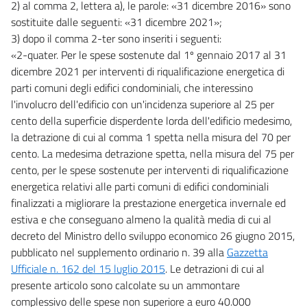
2) al comma 2, lettera a), le parole: «31 dicembre 2016» sono
Allegato E
sostituite dalle seguenti: «31 dicembre 2021»;
Allegato E
3) dopo il comma 2-ter sono inseriti i seguenti:
Tabelle
«2-quater. Per le spese sostenute dal 1º gennaio 2017 al 31
dicembre 2021 per interventi di riqualificazione energetica di
Tabelle
parti comuni degli edifici condominiali, che interessino
Quadri generali
l'involucro dell'edificio con un'incidenza superiore al 25 per
Quadri generali
cento della superficie disperdente lorda dell'edificio medesimo,
la detrazione di cui al comma 1 spetta nella misura del 70 per
Stati di previsione
cento. La medesima detrazione spetta, nella misura del 75 per
Tabelle
cento, per le spese sostenute per interventi di riqualificazione
energetica relativi alle parti comuni di edifici condominiali
finalizzati a migliorare la prestazione energetica invernale ed
estiva e che conseguano almeno la qualità media di cui al
decreto del Ministro dello sviluppo economico 26 giugno 2015,
pubblicato nel supplemento ordinario n. 39 alla
Gazzetta
Ufficiale n. 162 del 15 luglio 2015
. Le detrazioni di cui al
presente articolo sono calcolate su un ammontare
complessivo delle spese non superiore a euro 40.000