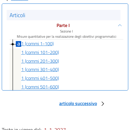
Articoli
Parte I
Sezione I
Misure quantitative per la realizzazione degli obiettivi programmatici
1 (commi 1-100)
1 (commi 101-200)
1 (commi 201-300)
1 (commi 301-400)
1 (commi 401-500)
1 (commi 501-600)
1 (commi 601-638)
articolo successivo
Parte II
Sezione II
Approvazione degli stati di previsione
2
Testo in vigore dal:
1-1-2027