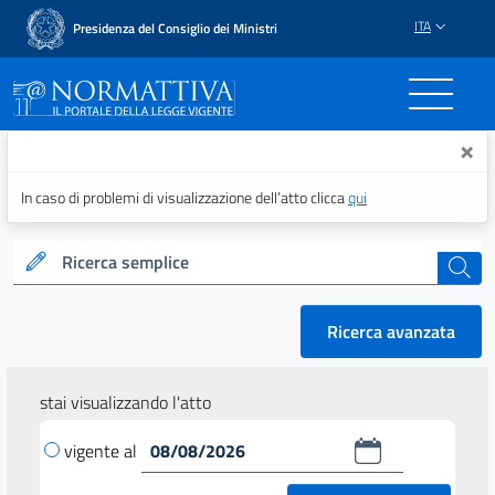
ITA
Presidenza del Consiglio dei Ministri
Normattiva - Il portale del
×
In caso di problemi di visualizzazione dell’atto clicca
qui
Ricerca semplice
cerca
Ricerca avanzata
stai visualizzando l'atto
vigente al