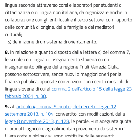
lingua seconda attraverso corsi e laboratori per studenti di
cittadinanza o di lingua non italiana, da organizzare anche in
collaborazione con gli enti locali e il terzo settore, con l'apporto
delle comunità di origine, delle famiglie e dei mediatori
culturali;
s) definizione di un sistema di orientamento.
8.
In relazione a quanto disposto dalla lettera c) del comma 7,
le scuole con lingua di insegnamento slovena o con
insegnamento bilingue della regione Friuli-Venezia Giulia
possono sottoscrivere, senza nuovi o maggiori oneri per la
finanza pubblica, apposite convenzioni con i centri musicali di
lingua slovena di cui al
comma 2 dell'articolo 15 della legge 23
febbraio 2001, n. 38
.
9.
All'
articolo 4, comma 5-quater, del decreto-legge 12
settembre 2013, n. 104
, convertito, con modificazioni, dalla
legge 8 novembre 2013, n. 128
, le parole: «un'adeguata quota
di prodotti agricoli e agroalimentari provenienti da sistemi di
filiera corta e biologica» sono sostituite dalle seguenti: