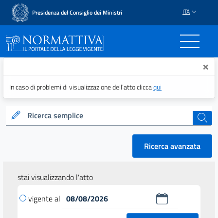
ITA
Presidenza del Consiglio dei Ministri
Normattiva - Il portale del
×
In caso di problemi di visualizzazione dell’atto clicca
qui
Ricerca semplice
cerca
Ricerca avanzata
stai visualizzando l'atto
vigente al