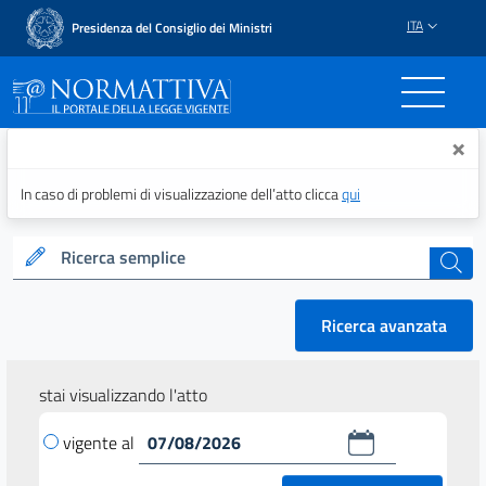
ITA
Presidenza del Consiglio dei Ministri
Normattiva - Il portale del
×
In caso di problemi di visualizzazione dell’atto clicca
qui
Ricerca semplice
cerca
Ricerca avanzata
stai visualizzando l'atto
vigente al