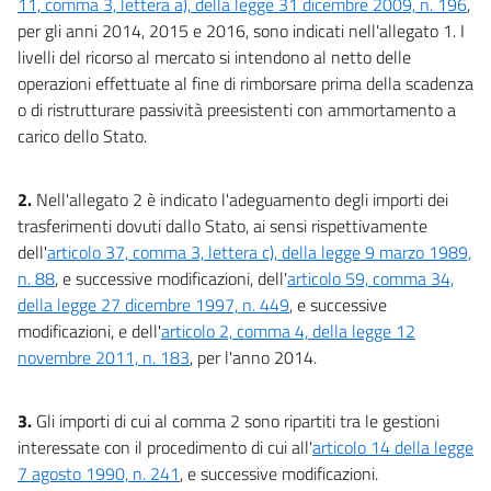
Bilancio dello Stato
11, comma 3, lettera a), della legge 31 dicembre 2009, n. 196
,
per gli anni 2014, 2015 e 2016, sono indicati nell'allegato 1. I
Tabelle
livelli del ricorso al mercato si intendono al netto delle
Tabella A
operazioni effettuate al fine di rimborsare prima della scadenza
Tabella B
o di ristrutturare passività preesistenti con ammortamento a
carico dello Stato.
Tabella C
Tabella E
2.
Nell'allegato 2 è indicato l'adeguamento degli importi dei
trasferimenti dovuti dallo Stato, ai sensi rispettivamente
dell'
articolo 37, comma 3, lettera c), della legge 9 marzo 1989,
n. 88
, e successive modificazioni, dell'
articolo 59, comma 34,
della legge 27 dicembre 1997, n. 449
, e successive
modificazioni, e dell'
articolo 2, comma 4, della legge 12
novembre 2011, n. 183
, per l'anno 2014.
3.
Gli importi di cui al comma 2 sono ripartiti tra le gestioni
interessate con il procedimento di cui all'
articolo 14 della legge
7 agosto 1990, n. 241
, e successive modificazioni.