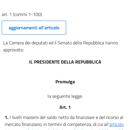
Elenco 1
art. 1 (commi 1-100)
Elenco 1
aggiornamenti all'articolo
Allegato 3
Allegato 3
La Camera dei deputati ed il Senato della Repubblica hanno
Allegato 4
approvato;
Allegato 4
IL PRESIDENTE DELLA REPUBBLICA
Allegato 5
Allegato 5
Promulga
Elenco 2
Elenco 2
la seguente legge:
Prospetto di copertura
Art. 1
Prospetto di copertura
1.
I livelli massimi del saldo netto da finanziare e del ricorso al
Bilancio dello Stato
mercato finanziario, in termini di competenza, di cui all'
articolo