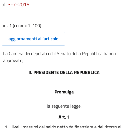
al:
3-7-2015
Allegato 2
Allegato 2
Elenco 1
art. 1 (commi 1-100)
Elenco 1
aggiornamenti all'articolo
Allegato 3
Allegato 3
La Camera dei deputati ed il Senato della Repubblica hanno
Allegato 4
approvato;
Allegato 4
IL PRESIDENTE DELLA REPUBBLICA
Allegato 5
Allegato 5
Promulga
Elenco 2
Elenco 2
la seguente legge:
Prospetto di copertura
Art. 1
Prospetto di copertura
1.
I livelli massimi del saldo netto da finanziare e del ricorso al