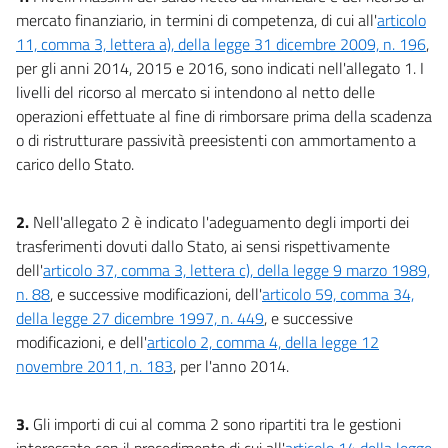
mercato finanziario, in termini di competenza, di cui all'
articolo
Bilancio dello Stato
11, comma 3, lettera a), della legge 31 dicembre 2009, n. 196
,
Bilancio dello Stato
per gli anni 2014, 2015 e 2016, sono indicati nell'allegato 1. I
Tabelle
livelli del ricorso al mercato si intendono al netto delle
Tabella A
operazioni effettuate al fine di rimborsare prima della scadenza
o di ristrutturare passività preesistenti con ammortamento a
Tabella B
carico dello Stato.
Tabella C
Tabella E
2.
Nell'allegato 2 è indicato l'adeguamento degli importi dei
trasferimenti dovuti dallo Stato, ai sensi rispettivamente
dell'
articolo 37, comma 3, lettera c), della legge 9 marzo 1989,
n. 88
, e successive modificazioni, dell'
articolo 59, comma 34,
della legge 27 dicembre 1997, n. 449
, e successive
modificazioni, e dell'
articolo 2, comma 4, della legge 12
novembre 2011, n. 183
, per l'anno 2014.
3.
Gli importi di cui al comma 2 sono ripartiti tra le gestioni
interessate con il procedimento di cui all'
articolo 14 della legge