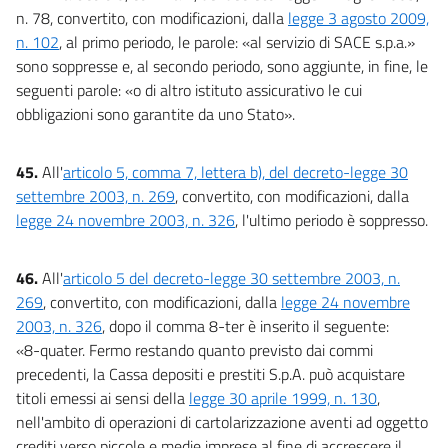
n. 78, convertito, con modificazioni, dalla
legge 3 agosto 2009,
n. 102
, al primo periodo, le parole: «al servizio di SACE s.p.a.»
sono soppresse e, al secondo periodo, sono aggiunte, in fine, le
seguenti parole: «o di altro istituto assicurativo le cui
obbligazioni sono garantite da uno Stato».
45.
All'
articolo 5, comma 7, lettera b), del decreto-legge 30
settembre 2003, n. 269
, convertito, con modificazioni, dalla
legge 24 novembre 2003, n. 326
, l'ultimo periodo è soppresso.
46.
All'
articolo 5 del decreto-legge 30 settembre 2003, n.
269
, convertito, con modificazioni, dalla
legge 24 novembre
2003, n. 326
, dopo il comma 8-ter è inserito il seguente:
«8-quater. Fermo restando quanto previsto dai commi
precedenti, la Cassa depositi e prestiti S.p.A. può acquistare
titoli emessi ai sensi della
legge 30 aprile 1999, n. 130
,
nell'ambito di operazioni di cartolarizzazione aventi ad oggetto
crediti verso piccole e medie imprese al fine di accrescere il