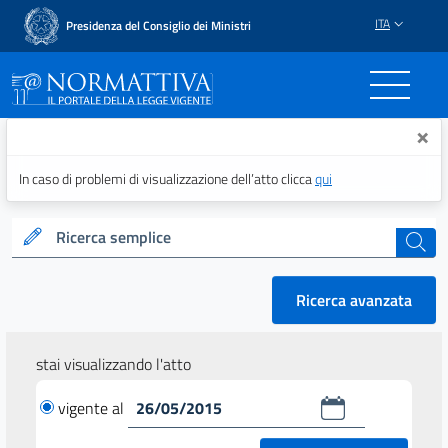
ITA
Presidenza del Consiglio dei Ministri
Normattiva - Il portale del
×
In caso di problemi di visualizzazione dell’atto clicca
qui
Ricerca semplice
cerca
Ricerca avanzata
stai visualizzando l'atto
vigente al