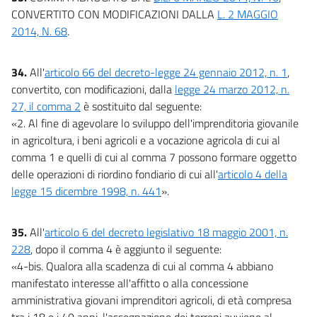
CONVERTITO CON MODIFICAZIONI DALLA
L. 2 MAGGIO
2014, N. 68
.
34.
All'
articolo 66 del decreto-legge 24 gennaio 2012, n. 1
,
convertito, con modificazioni, dalla
legge 24 marzo 2012, n.
27, il comma 2
è sostituito dal seguente:
«2. Al fine di agevolare lo sviluppo dell'imprenditoria giovanile
in agricoltura, i beni agricoli e a vocazione agricola di cui al
comma 1 e quelli di cui al comma 7 possono formare oggetto
delle operazioni di riordino fondiario di cui all'
articolo 4 della
legge 15 dicembre 1998, n. 441
».
35.
All'
articolo 6 del decreto legislativo 18 maggio 2001, n.
228
, dopo il comma 4 è aggiunto il seguente:
«4-bis. Qualora alla scadenza di cui al comma 4 abbiano
manifestato interesse all'affitto o alla concessione
amministrativa giovani imprenditori agricoli, di età compresa
tra i 18 e i 40 anni, l'assegnazione dei terreni avviene al