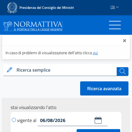
ITA
Presidenza del Consiglio dei Ministri
Normattiva - Il portale del
×
In caso di problemi di visualizzazione dell’atto clicca
qui
Ricerca semplice
cerca
Ricerca avanzata
stai visualizzando l'atto
vigente al