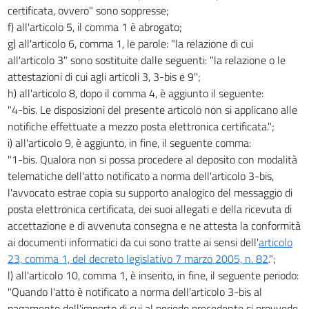
certificata, ovvero" sono soppresse;
f) all'articolo 5, il comma 1 è abrogato;
g) all'articolo 6, comma 1, le parole: "la relazione di cui
all'articolo 3" sono sostituite dalle seguenti: "la relazione o le
attestazioni di cui agli articoli 3, 3-bis e 9";
h) all'articolo 8, dopo il comma 4, è aggiunto il seguente:
"4-bis. Le disposizioni del presente articolo non si applicano alle
notifiche effettuate a mezzo posta elettronica certificata.";
i) all'articolo 9, è aggiunto, in fine, il seguente comma:
"1-bis. Qualora non si possa procedere al deposito con modalità
telematiche dell'atto notificato a norma dell'articolo 3-bis,
l'avvocato estrae copia su supporto analogico del messaggio di
posta elettronica certificata, dei suoi allegati e della ricevuta di
accettazione e di avvenuta consegna e ne attesta la conformità
ai documenti informatici da cui sono tratte ai sensi dell'
articolo
23, comma 1, del decreto legislativo 7 marzo 2005, n. 82
.";
l) all'articolo 10, comma 1, è inserito, in fine, il seguente periodo:
"Quando l'atto è notificato a norma dell'articolo 3-bis al
pagamento dell'importo di cui al periodo precedente si provvede