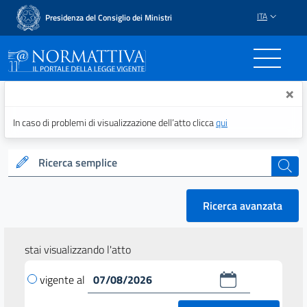
ITA
Presidenza del Consiglio dei Ministri
Normattiva - Il portale del
×
In caso di problemi di visualizzazione dell’atto clicca
qui
Ricerca semplice
cerca
Ricerca avanzata
stai visualizzando l'atto
vigente al