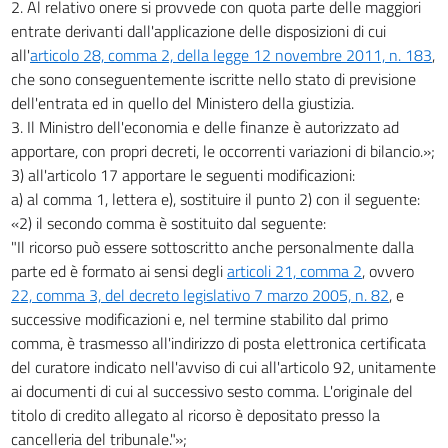
2. Al relativo onere si provvede con quota parte delle maggiori
entrate derivanti dall'applicazione delle disposizioni di cui
all'
articolo 28, comma 2, della legge 12 novembre 2011, n. 183
,
che sono conseguentemente iscritte nello stato di previsione
dell'entrata ed in quello del Ministero della giustizia.
3. Il Ministro dell'economia e delle finanze è autorizzato ad
apportare, con propri decreti, le occorrenti variazioni di bilancio.»;
3) all'articolo 17 apportare le seguenti modificazioni:
a) al comma 1, lettera e), sostituire il punto 2) con il seguente:
«2) il secondo comma è sostituito dal seguente:
"Il ricorso può essere sottoscritto anche personalmente dalla
parte ed è formato ai sensi degli
articoli 21, comma 2
, ovvero
22, comma 3, del decreto legislativo 7 marzo 2005, n. 82
, e
successive modificazioni e, nel termine stabilito dal primo
comma, è trasmesso all'indirizzo di posta elettronica certificata
del curatore indicato nell'avviso di cui all'articolo 92, unitamente
ai documenti di cui al successivo sesto comma. L'originale del
titolo di credito allegato al ricorso è depositato presso la
cancelleria del tribunale."»;