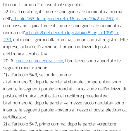
b) dopo il comma 2 è inserito il seguente:
«2-bis. Il curatore, il commissario giudiziale nominato a norma
dell'
articolo 163 del regio decreto 16 marzo 1942, n. 267
, il
commissario liquidatore e il commissario giudiziale nominato a
norma dell'
articolo 8 del decreto legislativo 8 luglio 1999, n.
270
, entro dieci giorni dalla nomina, comunicano al registro delle
imprese, ai fini dell'iscrizione. il proprio indirizzo di posta
elettronica certificata».
20. Al
codice di procedura civile
, libro terzo, sono apportate le
seguenti modificazioni:
1) all'articolo 543, secondo comma:
a) al numero 3), dopo le parole: «tribunale competente» sono
inserite le seguenti parole: «nonché l'indicazione dell'indirizzo di
posta elettronica certificata del creditore procedente»;
b) al numero 4), dopo le parole: «a mezzo raccomandata» sono
inserite le seguenti parole: «ovvero a mezzo di posta elettronica
certificata»;
2) all'articolo 547, primo comma, dopo le parole: «creditore
procedente» sono inserite le seguenti parole: «o trasmessa a