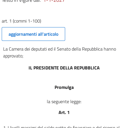
Elenco 1
Elenco 1
Elenco 2
art. 1 (commi 1-100)
Elenco 2
aggiornamenti all'articolo
Tabella 1
Tabella 1
La Camera dei deputati ed il Senato della Repubblica hanno
approvato;
Elenco 3
Elenco 3
IL PRESIDENTE DELLA REPUBBLICA
Tabella 2
Tabella 2
Promulga
Tabella 3
Tabella 3
la seguente legge:
Copertura legge di stabilita'
Art. 1
Copertura legge di stabilita'
1. I livelli massimi del saldo netto da finanziare e del ricorso al