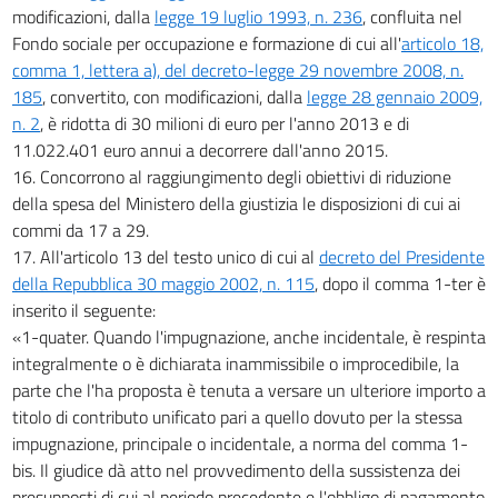
modificazioni, dalla
legge 19 luglio 1993, n. 236
, confluita nel
Fondo sociale per occupazione e formazione di cui all'
articolo 18,
comma 1, lettera a), del decreto-legge 29 novembre 2008, n.
185
, convertito, con modificazioni, dalla
legge 28 gennaio 2009,
n. 2
, è ridotta di 30 milioni di euro per l'anno 2013 e di
11.022.401 euro annui a decorrere dall'anno 2015.
16. Concorrono al raggiungimento degli obiettivi di riduzione
della spesa del Ministero della giustizia le disposizioni di cui ai
commi da 17 a 29.
17. All'articolo 13 del testo unico di cui al
decreto del Presidente
della Repubblica 30 maggio 2002, n. 115
, dopo il comma 1-ter è
inserito il seguente:
«1-quater. Quando l'impugnazione, anche incidentale, è respinta
integralmente o è dichiarata inammissibile o improcedibile, la
parte che l'ha proposta è tenuta a versare un ulteriore importo a
titolo di contributo unificato pari a quello dovuto per la stessa
impugnazione, principale o incidentale, a norma del comma 1-
bis. Il giudice dà atto nel provvedimento della sussistenza dei
presupposti di cui al periodo precedente e l'obbligo di pagamento