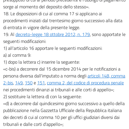
sorge al momento del deposito dello stesso».
18. Le disposizioni di cui al comma 17 si applicano ai
procedimenti iniziati dal trentesimo giorno successivo alla data
di entrata in vigore della presente legge.
19. Al
decreto-legge 18 ottobre 2012, n. 179
, sono apportate le
seguenti modificazioni:
1) all'articolo 16 apportare le seguenti modificazioni:
a) al comma 9:
1) dopo la lettera c) inserire la seguente:
«c-bis) a decorrere dal 15 dicembre 2014 per le notificazioni a
persona diversa dall'imputato a norma degli
articoli 148, comma
2-bis
,
149
,
150
e
151
,
comma 2, del codice di procedura penale
nei procedimenti dinanzi ai tribunali e alle corti di appello»;
2) sostituire la lettera d) con la seguente:
«d) a decorrere dal quindicesimo giorno successivo a quello della
pubblicazione nella Gazzetta Ufficiale della Repubblica italiana
dei decreti di cui al comma 10 per gli uffici giudiziari diversi dai
tribunali e dalle corti d'appello»;