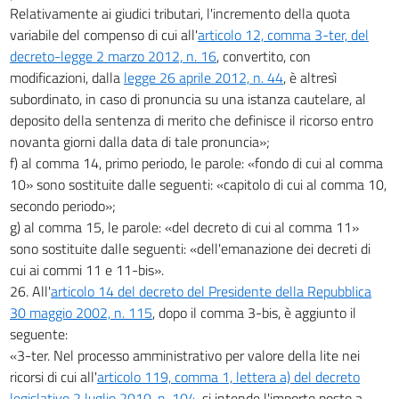
Relativamente ai giudici tributari, l'incremento della quota
variabile del compenso di cui all'
articolo 12, comma 3-ter, del
decreto-legge 2 marzo 2012, n. 16
, convertito, con
modificazioni, dalla
legge 26 aprile 2012, n. 44
, è altresì
subordinato, in caso di pronuncia su una istanza cautelare, al
deposito della sentenza di merito che definisce il ricorso entro
novanta giorni dalla data di tale pronuncia»;
f) al comma 14, primo periodo, le parole: «fondo di cui al comma
10» sono sostituite dalle seguenti: «capitolo di cui al comma 10,
secondo periodo»;
g) al comma 15, le parole: «del decreto di cui al comma 11»
sono sostituite dalle seguenti: «dell'emanazione dei decreti di
cui ai commi 11 e 11-bis».
26. All'
articolo 14 del decreto del Presidente della Repubblica
30 maggio 2002, n. 115
, dopo il comma 3-bis, è aggiunto il
seguente:
«3-ter. Nel processo amministrativo per valore della lite nei
ricorsi di cui all'
articolo 119, comma 1, lettera a) del decreto
legislativo 2 luglio 2010, n. 104
, si intende l'importo posto a