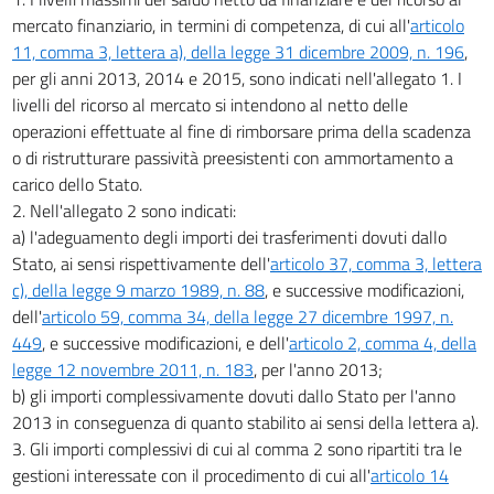
Bilancio dello Stato
mercato finanziario, in termini di competenza, di cui all'
articolo
Regolazioni contabili
11, comma 3, lettera a), della legge 31 dicembre 2009, n. 196
,
per gli anni 2013, 2014 e 2015, sono indicati nell'allegato 1. I
Tabelle
livelli del ricorso al mercato si intendono al netto delle
Tabella A
operazioni effettuate al fine di rimborsare prima della scadenza
Tabella B
o di ristrutturare passività preesistenti con ammortamento a
Tabella C
carico dello Stato.
Tabella E
2. Nell'allegato 2 sono indicati:
a) l'adeguamento degli importi dei trasferimenti dovuti dallo
Stato, ai sensi rispettivamente dell'
articolo 37, comma 3, lettera
c), della legge 9 marzo 1989, n. 88
, e successive modificazioni,
dell'
articolo 59, comma 34, della legge 27 dicembre 1997, n.
449
, e successive modificazioni, e dell'
articolo 2, comma 4, della
legge 12 novembre 2011, n. 183
, per l'anno 2013;
b) gli importi complessivamente dovuti dallo Stato per l'anno
2013 in conseguenza di quanto stabilito ai sensi della lettera a).
3. Gli importi complessivi di cui al comma 2 sono ripartiti tra le
gestioni interessate con il procedimento di cui all'
articolo 14