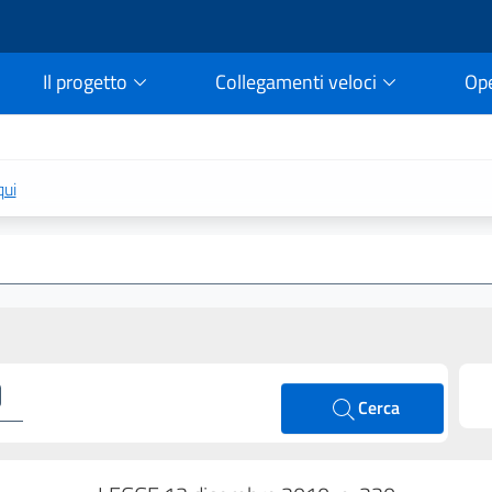
Il progetto
Collegamenti veloci
Op
rtale della legge vigent
qui
Cerca