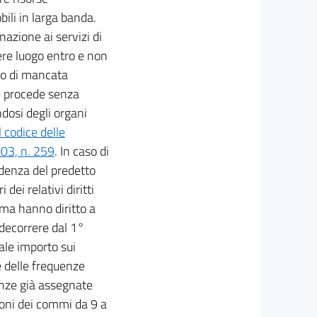
ili in larga banda.
nazione ai servizi di
re luogo entro e non
so di mancata
e procede senza
ndosi degli organi
l codice delle
003, n. 259
. In caso di
adenza del predetto
dei relativi diritti
mma hanno diritto a
 decorrere dal 1°
tale importo sui
 delle frequenze
enze già assegnate
ioni dei commi da 9 a