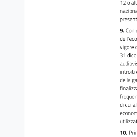
12 o alt
naziona
presen
9.
Con d
dell'ec
vigore d
31 dice
audiovi
introiti
della g
finalizz
frequen
di cui 
economi
utilizz
10.
Pri