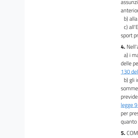
assunzi
anterio
b) all
c) all
sport p
4.
Nell'
a) i m
delle pe
130 del
b) gli
somme r
previden
legge 9
per pre
quanto n
5.
COM