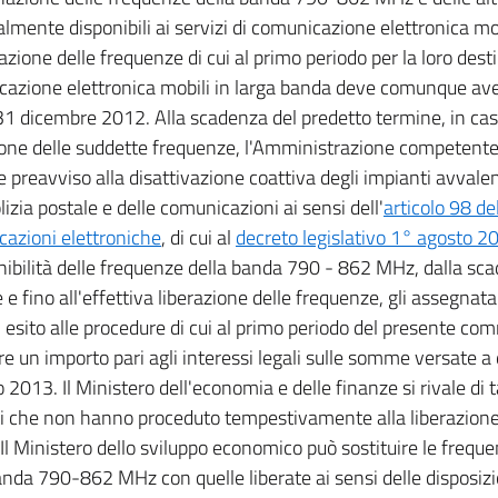
lmente disponibili ai servizi di comunicazione elettronica mob
azione delle frequenze di cui al primo periodo per la loro desti
azione elettronica mobili in larga banda deve comunque ave
l 31 dicembre 2012. Alla scadenza del predetto termine, in ca
ione delle suddette frequenze, l'Amministrazione competent
re preavviso alla disattivazione coattiva degli impianti avvale
lizia postale e delle comunicazioni ai sensi dell'
articolo 98 de
azioni elettroniche
, di cui al
decreto legislativo 1° agosto 2
nibilità delle frequenze della banda 790 - 862 MHz, dalla sc
e fino all'effettiva liberazione delle frequenze, gli assegnatari 
n esito alle procedure di cui al primo periodo del presente co
re un importo pari agli interessi legali sulle somme versate a
 2013. Il Ministero dell'economia e delle finanze si rivale di 
i che non hanno proceduto tempestivamente alla liberazione
 Il Ministero dello sviluppo economico può sostituire le frequ
anda 790-862 MHz con quelle liberate ai sensi delle disposiz