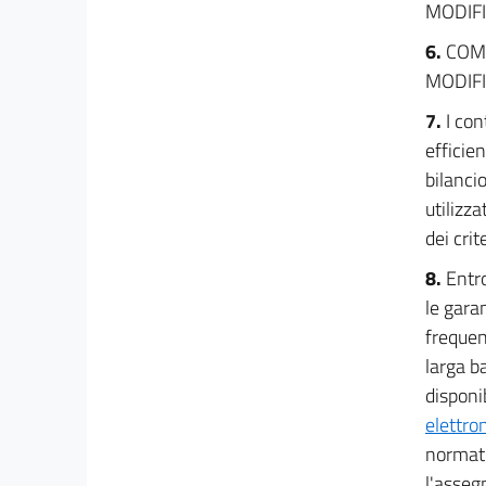
MODIFI
6.
COM
MODIF
7.
I con
efficie
bilanci
utilizz
dei crit
8.
Entro
le gara
frequen
larga b
disponi
elettro
normati
l'asseg