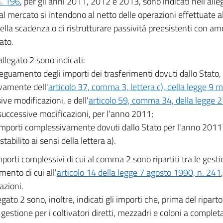
. 196
, per gli anni 2011, 2012 e 2013, sono indicati nell'allegat
 al mercato si intendono al netto delle operazioni effettuate a
ella scadenza o di ristrutturare passività preesistenti con 
ato.
allegato 2 sono indicati:
deguamento degli importi dei trasferimenti dovuti dallo Stato, 
ivamente dell'
articolo 37, comma 3, lettera c), della legge 9 
ive modificazioni, e dell'
articolo 59, comma 34, della legge 
 successive modificazioni, per l'anno 2011;
 importi complessivamente dovuti dallo Stato per l'anno 201
tabilito ai sensi della lettera a).
mporti complessivi di cui al comma 2 sono ripartiti tra le gesti
mento di cui all'
articolo 14 della legge 7 agosto 1990, n. 241
azioni.
egato 2 sono, inoltre, indicati gli importi che, prima del riparto,
a gestione per i coltivatori diretti, mezzadri e coloni a comple