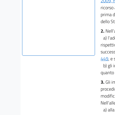
2009, n
ricorso
prima d
dello St
2.
Nell'
a) l'a
rispett
success
449
, e
b) gli
quanto s
3.
Gli i
procedi
modific
Nell'all
a) all