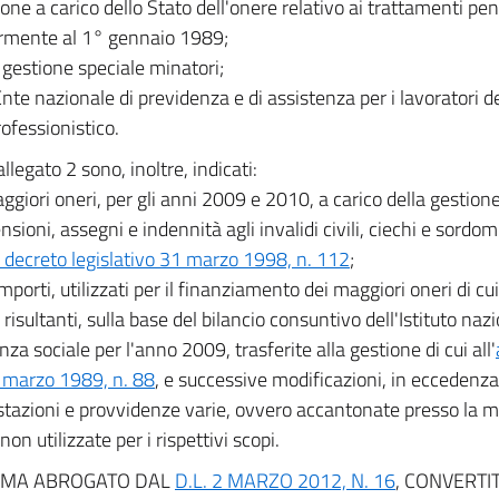
one a carico dello Stato dell'onere relativo ai trattamenti pens
rmente al 1° gennaio 1989;
a gestione speciale minatori;
'Ente nazionale di previdenza e di assistenza per i lavoratori d
rofessionistico.
allegato 2 sono, inoltre, indicati:
aggiori oneri, per gli anni 2009 e 2010, a carico della gestion
nsioni, assegni e indennità agli invalidi civili, ciechi e sordomut
 decreto legislativo 31 marzo 1998, n. 112
;
 importi, utilizzati per il finanziamento dei maggiori oneri di cui 
isultanti, sulla base del bilancio consuntivo dell'Istituto nazi
za sociale per l'anno 2009, trasferite alla gestione di cui all'
 marzo 1989, n. 88
, e successive modificazioni, in eccedenza 
stazioni e provvidenze varie, ovvero accantonate presso la 
on utilizzate per i rispettivi scopi.
MA ABROGATO DAL
D.L. 2 MARZO 2012, N. 16
, CONVERTI