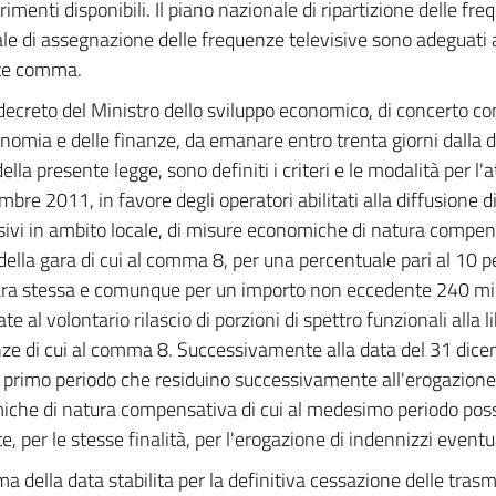
rimenti disponibili. Il piano nazionale di ripartizione delle fre
le di assegnazione delle frequenze televisive sono adeguati al
te comma.
ecreto del Ministro dello sviluppo economico, di concerto con
onomia e delle finanze, da emanare entro trenta giorni dalla d
ella presente legge, sono definiti i criteri e le modalità per l'a
mbre 2011, in favore degli operatori abilitati alla diffusione d
sivi in ambito locale, di misure economiche di natura compens
 della gara di cui al comma 8, per una percentuale pari al 10 pe
ara stessa e comunque per un importo non eccedente 240 mili
ate al volontario rilascio di porzioni di spettro funzionali alla 
ze di cui al comma 8. Successivamente alla data del 31 dice
al primo periodo che residuino successivamente all'erogazione
che di natura compensativa di cui al medesimo periodo pos
ate, per le stesse finalità, per l'erogazione di indennizzi even
ma della data stabilita per la definitiva cessazione delle trasm