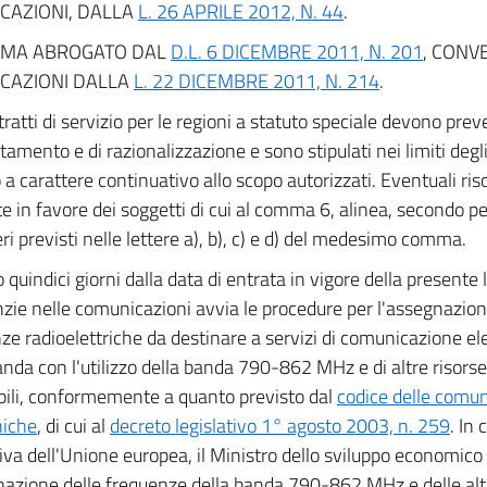
CAZIONI, DALLA
L. 26 APRILE 2012, N. 44
.
MA ABROGATO DAL
D.L. 6 DICEMBRE 2011, N. 201
, CONV
ICAZIONI DALLA
L. 22 DICEMBRE 2011, N. 214
.
tratti di servizio per le regioni a statuto speciale devono preve
ntamento e di razionalizzazione e sono stipulati nei limiti degl
o a carattere continuativo allo scopo autorizzati. Eventuali ri
ate in favore dei soggetti di cui al comma 6, alinea, secondo pe
eri previsti nelle lettere a), b), c) e d) del medesimo comma.
 quindici giorni dalla data di entrata in vigore della presente 
nzie nelle comunicazioni avvia le procedure per l'assegnazione 
ze radioelettriche da destinare a servizi di comunicazione ele
anda con l'utilizzo della banda 790-862 MHz e di altre risor
bili, conformemente a quanto previsto dal
codice delle comun
niche
, di cui al
decreto legislativo 1° agosto 2003, n. 259
. In
va dell'Unione europea, il Ministro dello sviluppo economico 
nazione delle frequenze della banda 790-862 MHz e delle alt