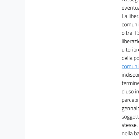
eventua
La liber
comunic
oltre i
liberaz
ulterio
della po
comunic
indispo
termine 
d'uso i
percepi
gennaio
soggett
stesse.
nella b