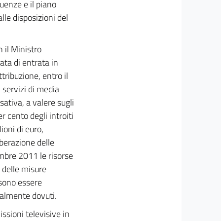
quenze e il piano
le disposizioni del
 il Ministro
ata di entrata in
ttribuzione, entro il
i servizi di media
ativa, a valere sugli
r cento degli introiti
oni di euro,
liberazione delle
mbre 2011 le risorse
 delle misure
sono essere
tualmente dovuti.
issioni televisive in