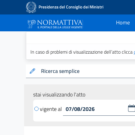
Presidenza del Consiglio dei Ministri
Home
current
Normattiva - Il po
In caso di problemi di visualizzazione dell’atto clicca
Ricerca semplice
stai visualizzando l'atto
vigente al