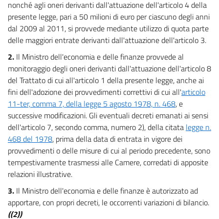
art. 14
nonché agli oneri derivanti dall'attuazione dell'articolo 4 della
presente legge, pari a 50 milioni di euro per ciascuno degli anni
art. 15
dal 2009 al 2011, si provvede mediante utilizzo di quota parte
art. 16
delle maggiori entrate derivanti dall'attuazione dell'articolo 3.
art. 17
2.
Il Ministro dell'economia e delle finanze provvede al
art. 18
monitoraggio degli oneri derivanti dall'attuazione dell'articolo 8
art. 19
del Trattato di cui all'articolo 1 della presente legge, anche ai
fini dell'adozione dei provvedimenti correttivi di cui all'
articolo
art. 20
11-ter, comma 7, della legge 5 agosto 1978, n. 468
, e
art. 21
successive modificazioni. Gli eventuali decreti emanati ai sensi
art. 22
dell'articolo 7, secondo comma, numero 2), della citata
legge n.
468 del 1978
, prima della data di entrata in vigore dei
art. 23
provvedimenti o delle misure di cui al periodo precedente, sono
tempestivamente trasmessi alle Camere, corredati di apposite
relazioni illustrative.
3.
Il Ministro dell'economia e delle finanze è autorizzato ad
apportare, con propri decreti, le occorrenti variazioni di bilancio.
((2))