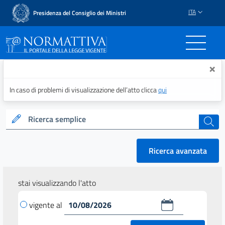
ITA
Presidenza del Consiglio dei Ministri
Normattiva - Il portale del
×
In caso di problemi di visualizzazione dell’atto clicca
qui
Ricerca semplice
cerca
Ricerca avanzata
stai visualizzando l'atto
vigente al