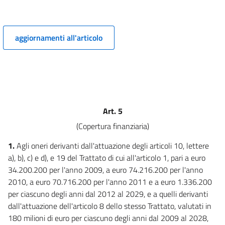
art. 4
art. 5
aggiornamenti all'articolo
art. 6
art. 7
Capo II
CHIUSURA DEL CAPITOLO DEL PASSATO E DEI CONTENZIOSI
art. 8
Art. 5
art. 9
(Copertura finanziaria)
art. 10
1.
Agli oneri derivanti dall'attuazione degli articoli 10, lettere
art. 11
a), b), c) e d), e 19 del Trattato di cui all'articolo 1, pari a euro
art. 12
34.200.200 per l'anno 2009, a euro 74.216.200 per l'anno
art. 13
2010, a euro 70.716.200 per l'anno 2011 e a euro 1.336.200
per ciascuno degli anni dal 2012 al 2029, e a quelli derivanti
Capo III
dall'attuazione dell'articolo 8 dello stesso Trattato, valutati in
NUOVO PARTENARIATO BILATERALE
180 milioni di euro per ciascuno degli anni dal 2009 al 2028,