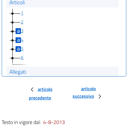
Articoli
1
2
3
4
5
6
Allegati
Trattato
Capo I
articolo
articolo
successivo
precedente
PRINCIPI GENERALI
art. 1
art. 2
Testo in vigore dal:
4-8-2013
art. 3