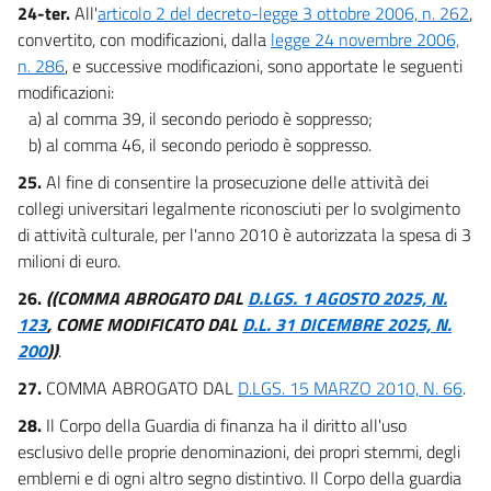
24-ter.
All'
articolo 2 del decreto-legge 3 ottobre 2006, n. 262
,
convertito, con modificazioni, dalla
legge 24 novembre 2006,
n. 286
, e successive modificazioni, sono apportate le seguenti
modificazioni:
a) al comma 39, il secondo periodo è soppresso;
b) al comma 46, il secondo periodo è soppresso.
25.
Al fine di consentire la prosecuzione delle attività dei
collegi universitari legalmente riconosciuti per lo svolgimento
di attività culturale, per l'anno 2010 è autorizzata la spesa di 3
milioni di euro.
26.
((COMMA ABROGATO DAL
D.LGS. 1 AGOSTO 2025, N.
123
, COME MODIFICATO DAL
D.L. 31 DICEMBRE 2025, N.
200
))
.
27.
COMMA ABROGATO DAL
D.LGS. 15 MARZO 2010, N. 66
.
28.
Il Corpo della Guardia di finanza ha il diritto all'uso
esclusivo delle proprie denominazioni, dei propri stemmi, degli
emblemi e di ogni altro segno distintivo. Il Corpo della guardia