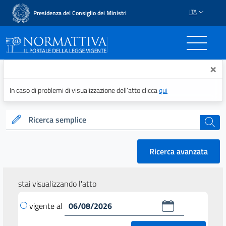
ITA
Presidenza del Consiglio dei Ministri
Normattiva - Il portale del
×
In caso di problemi di visualizzazione dell’atto clicca
qui
Ricerca semplice
cerca
Ricerca avanzata
stai visualizzando l'atto
vigente al