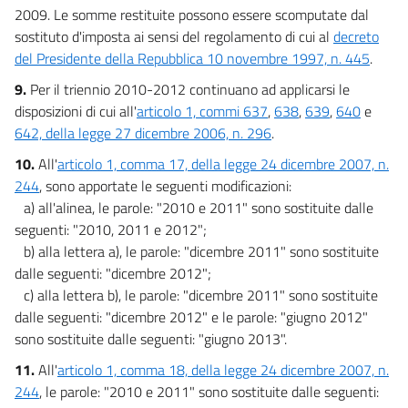
2009. Le somme restituite possono essere scomputate dal
sostituto d'imposta ai sensi del regolamento di cui al
decreto
del Presidente della Repubblica 10 novembre 1997, n. 445
.
9.
Per il triennio 2010-2012 continuano ad applicarsi le
disposizioni di cui all'
articolo 1, commi 637
,
638
,
639
,
640
e
642, della legge 27 dicembre 2006, n. 296
.
10.
All'
articolo 1, comma 17, della legge 24 dicembre 2007, n.
244
, sono apportate le seguenti modificazioni:
a) all'alinea, le parole: "2010 e 2011" sono sostituite dalle
seguenti: "2010, 2011 e 2012";
b) alla lettera a), le parole: "dicembre 2011" sono sostituite
dalle seguenti: "dicembre 2012";
c) alla lettera b), le parole: "dicembre 2011" sono sostituite
dalle seguenti: "dicembre 2012" e le parole: "giugno 2012"
sono sostituite dalle seguenti: "giugno 2013".
11.
All'
articolo 1, comma 18, della legge 24 dicembre 2007, n.
244
, le parole: "2010 e 2011" sono sostituite dalle seguenti: