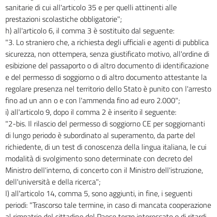
sanitarie di cui all'articolo 35 e per quelli attinenti alle
prestazioni scolastiche obbligatorie";
h) all'articolo 6, il comma 3 è sostituito dal seguente:
"3. Lo straniero che, a richiesta degli ufficiali e agenti di pubblica
sicurezza, non ottempera, senza giustificato motivo, all'ordine di
esibizione del passaporto o di altro documento di identificazione
e del permesso di soggiorno o di altro documento attestante la
regolare presenza nel territorio dello Stato è punito con l'arresto
fino ad un ann o e con l'ammenda fino ad euro 2.000";
i) all'articolo 9, dopo il comma 2 è inserito il seguente:
"2-bis. Il rilascio del permesso di soggiorno CE per soggiornanti
di lungo periodo è subordinato al superamento, da parte del
richiedente, di un test di conoscenza della lingua italiana, le cui
modalità di svolgimento sono determinate con decreto del
Ministro dell'interno, di concerto con il Ministro dell'istruzione,
dell'università e della ricerca";
l) all'articolo 14, comma 5, sono aggiunti, in fine, i seguenti
periodi: "Trascorso tale termine, in caso di mancata cooperazione
al rimpatrio del cittadino del Paese terzo interessato o di ritardi