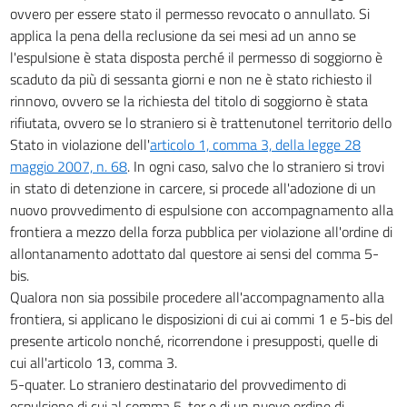
ovvero per essere stato il permesso revocato o annullato. Si
applica la pena della reclusione da sei mesi ad un anno se
l'espulsione è stata disposta perché il permesso di soggiorno è
scaduto da più di sessanta giorni e non ne è stato richiesto il
rinnovo, ovvero se la richiesta del titolo di soggiorno è stata
rifiutata, ovvero se lo straniero si è trattenutonel territorio dello
Stato in violazione dell'
articolo 1, comma 3, della legge 28
maggio 2007, n. 68
. In ogni caso, salvo che lo straniero si trovi
in stato di detenzione in carcere, si procede all'adozione di un
nuovo provvedimento di espulsione con accompagnamento alla
frontiera a mezzo della forza pubblica per violazione all'ordine di
allontanamento adottato dal questore ai sensi del comma 5-
bis.
Qualora non sia possibile procedere all'accompagnamento alla
frontiera, si applicano le disposizioni di cui ai commi 1 e 5-bis del
presente articolo nonché, ricorrendone i presupposti, quelle di
cui all'articolo 13, comma 3.
5-quater. Lo straniero destinatario del provvedimento di
espulsione di cui al comma 5-ter e di un nuovo ordine di