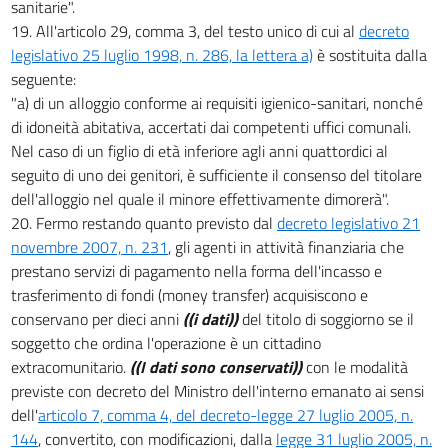
sanitarie".
19. All'articolo 29, comma 3, del testo unico di cui al
decreto
legislativo 25 luglio 1998, n. 286, la lettera a)
è sostituita dalla
seguente:
"a) di un alloggio conforme ai requisiti igienico-sanitari, nonché
di idoneità abitativa, accertati dai competenti uffici comunali.
Nel caso di un figlio di età inferiore agli anni quattordici al
seguito di uno dei genitori, è sufficiente il consenso del titolare
dell'alloggio nel quale il minore effettivamente dimorerà".
20. Fermo restando quanto previsto dal
decreto legislativo 21
novembre 2007, n. 231
, gli agenti in attività finanziaria che
prestano servizi di pagamento nella forma dell'incasso e
trasferimento di fondi (money transfer) acquisiscono e
conservano per dieci anni
((i dati))
del titolo di soggiorno se il
soggetto che ordina l'operazione è un cittadino
extracomunitario.
((I dati sono conservati))
con le modalità
previste con decreto del Ministro dell'interno emanato ai sensi
dell'
articolo 7, comma 4, del decreto-legge 27 luglio 2005, n.
144
, convertito, con modificazioni, dalla
legge 31 luglio 2005, n.