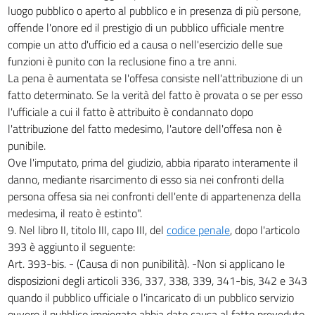
luogo pubblico o aperto al pubblico e in presenza di più persone,
offende l'onore ed il prestigio di un pubblico ufficiale mentre
compie un atto d'ufficio ed a causa o nell'esercizio delle sue
funzioni è punito con la reclusione fino a tre anni.
La pena è aumentata se l'offesa consiste nell'attribuzione di un
fatto determinato. Se la verità del fatto è provata o se per esso
l'ufficiale a cui il fatto è attribuito è condannato dopo
l'attribuzione del fatto medesimo, l'autore dell'offesa non è
punibile.
Ove l'imputato, prima del giudizio, abbia riparato interamente il
danno, mediante risarcimento di esso sia nei confronti della
persona offesa sia nei confronti dell'ente di appartenenza della
medesima, il reato è estinto".
9. Nel libro II, titolo III, capo III, del
codice penale
, dopo l'articolo
393 è aggiunto il seguente:
Art. 393-bis. - (Causa di non punibilità). -Non si applicano le
disposizioni degli articoli 336, 337, 338, 339, 341-bis, 342 e 343
quando il pubblico ufficiale o l'incaricato di un pubblico servizio
ovvero il pubblico impiegato abbia dato causa al fatto preveduto