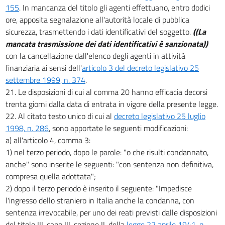
155
. In mancanza del titolo gli agenti effettuano, entro dodici
ore, apposita segnalazione all'autorità locale di pubblica
sicurezza, trasmettendo i dati identificativi del soggetto.
((La
mancata trasmissione dei dati identificativi è sanzionata))
con la cancellazione dall'elenco degli agenti in attività
finanziaria ai sensi dell'
articolo 3 del decreto legislativo 25
settembre 1999, n. 374
.
21. Le disposizioni di cui al comma 20 hanno efficacia decorsi
trenta giorni dalla data di entrata in vigore della presente legge.
22. Al citato testo unico di cui al
decreto legislativo 25 luglio
1998, n. 286
, sono apportate le seguenti modificazioni:
a) all'articolo 4, comma 3:
1) nel terzo periodo, dopo le parole: "o che risulti condannato,
anche" sono inserite le seguenti: "con sentenza non definitiva,
compresa quella adottata";
2) dopo il terzo periodo è inserito il seguente: "Impedisce
l'ingresso dello straniero in Italia anche la condanna, con
sentenza irrevocabile, per uno dei reati previsti dalle disposizioni
del titolo III, capo III, sezione II, della
legge 22 aprile 1941, n.