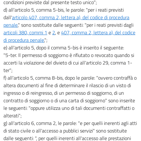
condizioni previste dal presente testo unico";
d) all'articolo 5, comma 5-bis, le parole: "per i reati previsti
dall'
articolo 407, comma 2, lettera a), del codice di procedura
penale
," sono sostituite dalle seguenti: "per i reati previsti dagli
articoli 380, commi 1
e
2
, e
407, comma 2, lettera a), del codice
di procedura penale
,";
e) all'articolo 5, dopo il comma 5-bis è inserito il seguente:
"5-ter. Il permesso di soggiorno è rifiutato o revocato quando si
accerti la violazione del divieto di cui all'articolo 29, comma 1-
ter";
f) all'articolo 5, comma 8-bis, dopo le parole: "ovvero contraffà o
altera documenti al fine di determinare il rilascio di un visto di
ingresso o di reingresso, di un permesso di soggiorno, di un
contratto di soggiorno o di una carta di soggiorno" sono inserite
le seguenti: "oppure utilizza uno di tali documenti contraffatti o
alterati";
g) all'articolo 6, comma 2, le parole: "e per quelli inerenti agli atti
di stato civile o all'accesso a pubblici servizi" sono sostituite
dalle seguenti: ", per quelli inerenti all'accesso alle prestazioni