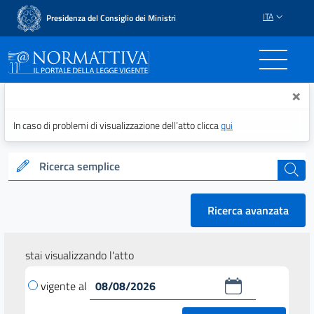
ITA
Presidenza del Consiglio dei Ministri
Normattiva - Il portale del
×
In caso di problemi di visualizzazione dell’atto clicca
qui
Ricerca semplice
cerca
Ricerca avanzata
stai visualizzando l'atto
vigente al