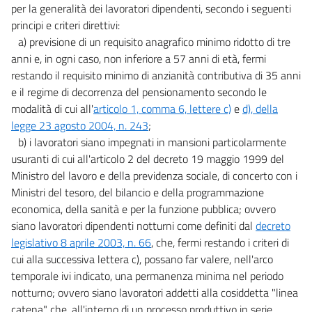
per la generalità dei lavoratori dipendenti, secondo i seguenti
principi e criteri direttivi:
a) previsione di un requisito anagrafico minimo ridotto di tre
anni e, in ogni caso, non inferiore a 57 anni di età, fermi
restando il requisito minimo di anzianità contributiva di 35 anni
e il regime di decorrenza del pensionamento secondo le
modalità di cui all'
articolo 1, comma 6, lettere c)
e
d), della
legge 23 agosto 2004, n. 243
;
b) i lavoratori siano impegnati in mansioni particolarmente
usuranti di cui all'articolo 2 del decreto 19 maggio 1999 del
Ministro del lavoro e della previdenza sociale, di concerto con i
Ministri del tesoro, del bilancio e della programmazione
economica, della sanità e per la funzione pubblica; ovvero
siano lavoratori dipendenti notturni come definiti dal
decreto
legislativo 8 aprile 2003, n. 66
, che, fermi restando i criteri di
cui alla successiva lettera c), possano far valere, nell'arco
temporale ivi indicato, una permanenza minima nel periodo
notturno; ovvero siano lavoratori addetti alla cosiddetta "linea
catena" che, all'interno di un processo produttivo in serie,