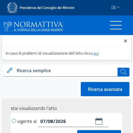
ITA
Presidenza del Consiglio dei Ministri
Normattiva - Il portale del
×
In caso di problemi di visualizzazione dell’atto clicca
qui
Ricerca semplice
cerca
Ricerca avanzata
stai visualizzando l'atto
vigente al