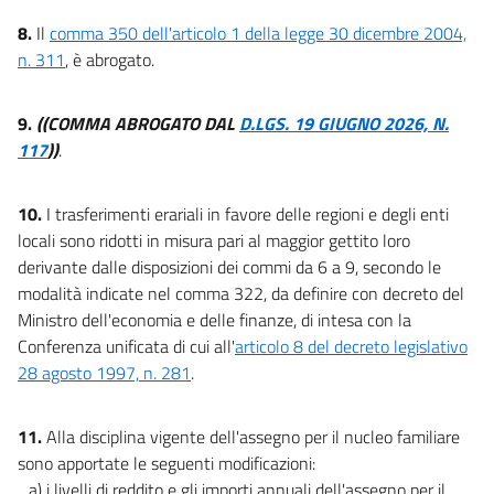
8.
Il
comma 350 dell'articolo 1 della legge 30 dicembre 2004,
n. 311
, è abrogato.
9.
((COMMA ABROGATO DAL
D.LGS. 19 GIUGNO 2026, N.
117
))
.
10.
I trasferimenti erariali in favore delle regioni e degli enti
locali sono ridotti in misura pari al maggior gettito loro
derivante dalle disposizioni dei commi da 6 a 9, secondo le
modalità indicate nel comma 322, da definire con decreto del
Ministro dell'economia e delle finanze, di intesa con la
Conferenza unificata di cui all'
articolo 8 del decreto legislativo
28 agosto 1997, n. 281
.
11.
Alla disciplina vigente dell'assegno per il nucleo familiare
sono apportate le seguenti modificazioni:
a) i livelli di reddito e gli importi annuali dell'assegno per il