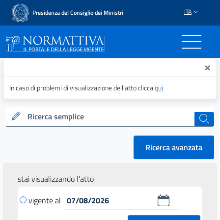
ITA
Presidenza del Consiglio dei Ministri
Normattiva - Il portale del
×
In caso di problemi di visualizzazione dell’atto clicca
qui
Ricerca semplice
cerca
Ricerca avanzata
stai visualizzando l'atto
vigente al