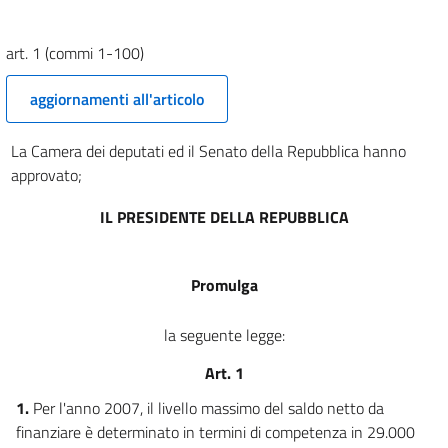
1 (commi 1301-1364)
art. 1 (commi 1-100)
Allegati
Tabelle
aggiornamenti all'articolo
Tabelle
La Camera dei deputati ed il Senato della Repubblica hanno
Elenco 1
approvato;
Elenco 1
IL PRESIDENTE DELLA REPUBBLICA
Allegato 1
Allegato 1
Allegato 2
Promulga
Allegato 2
la seguente legge:
Prospetto
Art. 1
Prospetto
1.
Per l'anno 2007, il livello massimo del saldo netto da
Tabelle
finanziare è determinato in termini di competenza in 29.000
Tabelle