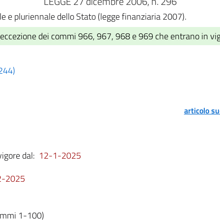
LEGGE 27 dicembre 2006, n. 296
e e pluriennale dello Stato (legge finanziaria 2007).
d eccezione dei commi 966, 967, 968 e 969 che entrano in vi
 244)
articolo s
vigore dal:
12-1-2025
2-2025
commi 1-100)