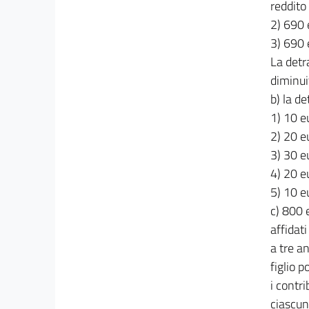
reddito
2) 690 
3) 690 
La detr
diminui
b) la d
1) 10 e
2) 20 e
3) 30 e
4) 20 e
5) 10 e
c) 800 e
affidati
a tre a
figlio p
i contr
ciascun