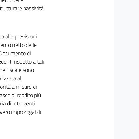
trutturare passività
o alle previsioni
mento netto delle
l Documento di
nti rispetto a tali
one fiscale sono
lizzata al
orità a misure di
asce di reddito più
ia di interventi
vvero improrogabili