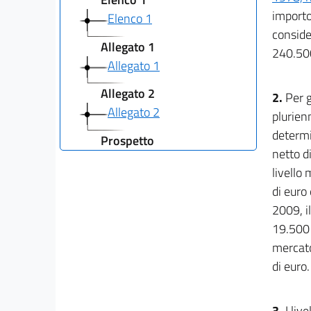
importo
Elenco 1
conside
Allegato 1
240.500
Allegato 1
Allegato 2
2.
Per g
Allegato 2
plurien
determi
Prospetto
netto di
Prospetto
livello
Tabelle
di euro
Tabelle
2009, i
19.500 
mercato
di euro.
3.
I liv