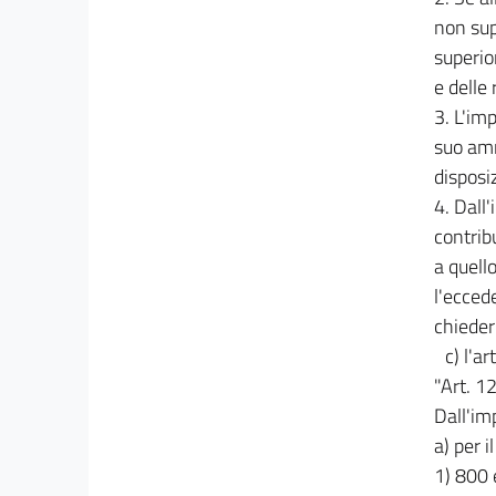
non sup
superio
e delle
3. L'im
suo amm
disposiz
4. Dall
contrib
a quell
l'ecced
chieder
c) l'a
"Art. 12
Dall'im
a) per 
1) 800 