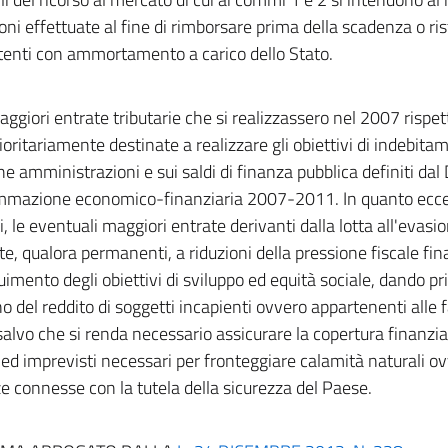
oni effettuate al fine di rimborsare prima della scadenza o ris
tenti con ammortamento a carico dello Stato.
ggiori entrate tributarie che si realizzassero nel 2007 rispett
ioritariamente destinate a realizzare gli obiettivi di indebita
he amministrazioni e sui saldi di finanza pubblica definiti da
mazione economico-finanziaria 2007-2011. In quanto eccede
i, le eventuali maggiori entrate derivanti dalla lotta all'evasi
te, qualora permanenti, a riduzioni della pressione fiscale fina
imento degli obiettivi di sviluppo ed equità sociale, dando pri
o del reddito di soggetti incapienti ovvero appartenenti alle f
salvo che si renda necessario assicurare la copertura finanziar
 ed imprevisti necessari per fronteggiare calamità naturali o
e connesse con la tutela della sicurezza del Paese.