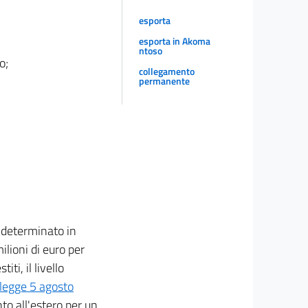
esporta
esporta in Akoma
ntoso
o;
collegamento
permanente
è determinato in
ilioni di euro per
ti, il livello
 legge 5 agosto
to all'estero per un