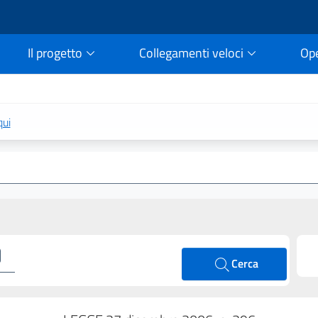
Il progetto
Collegamenti veloci
Op
rtale della legge vigent
qui
Cerca