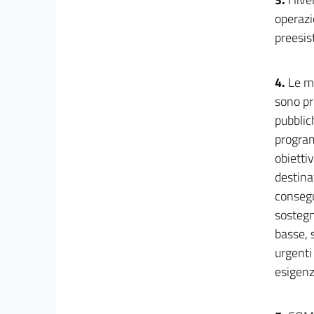
operazi
preesis
4.
Le ma
sono pr
pubblic
program
obiettiv
destina
consegu
sostegn
basse, 
urgenti
esigenz