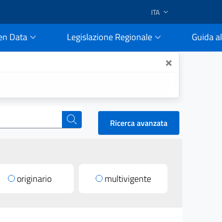
ITA
en Data
Legislazione Regionale
Guida al
e
×
cerca
Ricerca avanzata
originario
multivigente