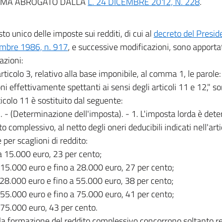
MA ABROGATO DALLA
L. 24 DICEMBRE 2012, N. 228
.
sto unico delle imposte sui redditi, di cui al
decreto del Presid
embre 1986, n. 917
, e successive modificazioni, sono apporta
azioni:
'articolo 3, relativo alla base imponibile, al comma 1, le parole:
ni effettivamente spettanti ai sensi degli articoli 11 e 12," s
rticolo 11 è sostituito dal seguente:
1. - (Determinazione dell'imposta). - 1. L'imposta lorda è de
to complessivo, al netto degli oneri deducibili indicati nell'art
 per scaglioni di reddito:
 a 15.000 euro, 23 per cento;
e 15.000 euro e fino a 28.000 euro, 27 per cento;
e 28.000 euro e fino a 55.000 euro, 38 per cento;
e 55.000 euro e fino a 75.000 euro, 41 per cento;
e 75.000 euro, 43 per cento.
lla formazione del reddito complessivo concorrono soltanto re