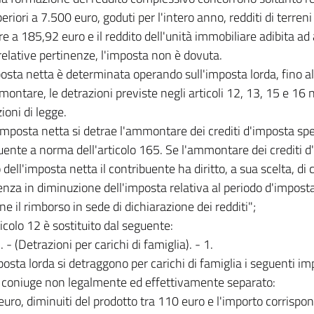
eriori a 7.500 euro, goduti per l'intero anno, redditi di terre
re a 185,92 euro e il reddito dell'unità immobiliare adibita ad
 relative pertinenze, l'imposta non è dovuta.
posta netta è determinata operando sull'imposta lorda, fino a
ontare, le detrazioni previste negli articoli 12, 13, 15 e 16 
ioni di legge.
'imposta netta si detrae l'ammontare dei crediti d'imposta spe
uente a norma dell'articolo 165. Se l'ammontare dei crediti d
o dell'imposta netta il contribuente ha diritto, a sua scelta, d
enza in diminuzione dell'imposta relativa al periodo d'impost
ne il rimborso in sede di dichiarazione dei redditi";
rticolo 12 è sostituito dal seguente:
. - (Detrazioni per carichi di famiglia). - 1.
posta lorda si detraggono per carichi di famiglia i seguenti imp
il coniuge non legalmente ed effettivamente separato:
euro, diminuiti del prodotto tra 110 euro e l'importo corrispo