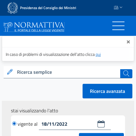
ITA
Presidenza del Consiglio dei Ministri
Normattiva - Il portale del
×
In caso di problemi di visualizzazione dell’atto clicca
qui
Ricerca semplice
cerca
Ricerca avanzata
stai visualizzando l'atto
vigente al