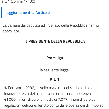
art. 1 (commi 1-100)
Prospetto di copertura
aggiornamenti all'articolo
Prospetto di copertura
Tabelle
La Camera dei deputati ed il Senato della Repubblica hanno
Tabelle
approvato;
IL PRESIDENTE DELLA REPUBBLICA
Promulga
la seguente legge:
Art. 1
1.
Per l'anno 2006, il livello massimo del saldo netto da
finanziare resta determinato in termini di competenza in
41.000 milioni di euro, al netto di 7.077 milioni di euro per
regolazioni debitorie. Tenuto conto delle operazioni di rimborso