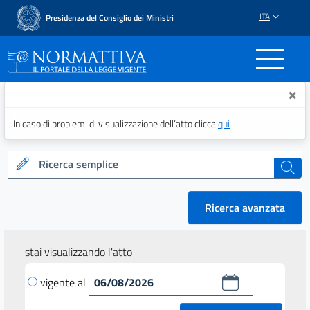
ITA
Presidenza del Consiglio dei Ministri
Normattiva - Il portale del
×
In caso di problemi di visualizzazione dell’atto clicca
qui
Ricerca semplice
cerca
Ricerca avanzata
stai visualizzando l'atto
vigente al