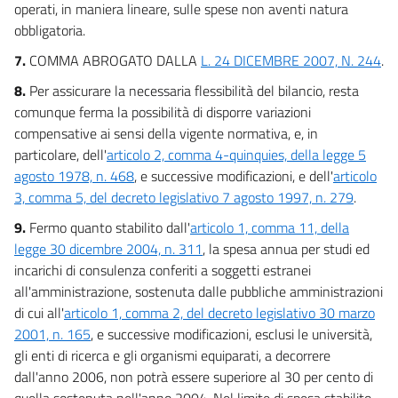
operati, in maniera lineare, sulle spese non aventi natura
obbligatoria.
7.
COMMA ABROGATO DALLA
L. 24 DICEMBRE 2007, N. 244
.
8.
Per assicurare la necessaria flessibilità del bilancio, resta
comunque ferma la possibilità di disporre variazioni
compensative ai sensi della vigente normativa, e, in
particolare, dell'
articolo 2, comma 4-quinquies, della legge 5
agosto 1978, n. 468
, e successive modificazioni, e dell'
articolo
3, comma 5, del decreto legislativo 7 agosto 1997, n. 279
.
9.
Fermo quanto stabilito dall'
articolo 1, comma 11, della
legge 30 dicembre 2004, n. 311
, la spesa annua per studi ed
incarichi di consulenza conferiti a soggetti estranei
all'amministrazione, sostenuta dalle pubbliche amministrazioni
di cui all'
articolo 1, comma 2, del decreto legislativo 30 marzo
2001, n. 165
, e successive modificazioni, esclusi le università,
gli enti di ricerca e gli organismi equiparati, a decorrere
dall'anno 2006, non potrà essere superiore al 30 per cento di
quella sostenuta nell'anno 2004. Nel limite di spesa stabilito