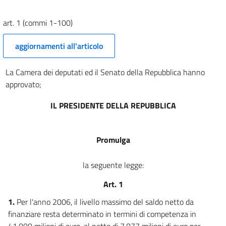
Allegato 2
Allegato 2
art. 1 (commi 1-100)
Prospetto di copertura
aggiornamenti all'articolo
Prospetto di copertura
Tabelle
La Camera dei deputati ed il Senato della Repubblica hanno
Tabelle
approvato;
IL PRESIDENTE DELLA REPUBBLICA
Promulga
la seguente legge:
Art. 1
1.
Per l'anno 2006, il livello massimo del saldo netto da
finanziare resta determinato in termini di competenza in
41.000 milioni di euro, al netto di 7.077 milioni di euro per