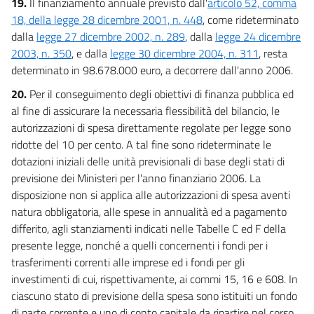
19.
Il finanziamento annuale previsto dall'
articolo 52, comma
18, della legge 28 dicembre 2001, n. 448
, come rideterminato
dalla
legge 27 dicembre 2002, n. 289
, dalla
legge 24 dicembre
2003, n. 350
, e dalla
legge 30 dicembre 2004, n. 311
, resta
determinato in 98.678.000 euro, a decorrere dall'anno 2006.
20.
Per il conseguimento degli obiettivi di finanza pubblica ed
al fine di assicurare la necessaria flessibilità del bilancio, le
autorizzazioni di spesa direttamente regolate per legge sono
ridotte del 10 per cento. A tal fine sono rideterminate le
dotazioni iniziali delle unità previsionali di base degli stati di
previsione dei Ministeri per l'anno finanziario 2006. La
disposizione non si applica alle autorizzazioni di spesa aventi
natura obbligatoria, alle spese in annualità ed a pagamento
differito, agli stanziamenti indicati nelle Tabelle C ed F della
presente legge, nonché a quelli concernenti i fondi per i
trasferimenti correnti alle imprese ed i fondi per gli
investimenti di cui, rispettivamente, ai commi 15, 16 e 608. In
ciascuno stato di previsione della spesa sono istituiti un fondo
di parte corrente e uno di conto capitale da ripartire nel corso