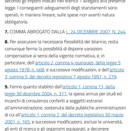
secondo gli importi indicati nell'elenco 1 allegato alla presente
legge. I conseguenti adeguamenti degli stanziamenti sono
operati, in maniera lineare, sulle spese non aventi natura
obbligatoria.
7.
COMMA ABROGATO DALLA
L. 24 DICEMBRE 2007, N. 244
.
8.
Per assicurare la necessaria flessibilità del bilancio, resta
comunque ferma la possibilità di disporre variazioni
compensative ai sensi della vigente normativa, e, in
particolare, dell'
articolo 2, comma 4-quinquies, della legge 5
agosto 1978, n. 468
, e successive modificazioni, e dell'
articolo
3, comma 5, del decreto legislativo 7 agosto 1997, n. 279
.
9.
Fermo quanto stabilito dall'
articolo 1, comma 11, della
legge 30 dicembre 2004, n. 311
, la spesa annua per studi ed
incarichi di consulenza conferiti a soggetti estranei
all'amministrazione, sostenuta dalle pubbliche amministrazioni
di cui all'
articolo 1, comma 2, del decreto legislativo 30 marzo
2001, n. 165
, e successive modificazioni, esclusi le università,
gli enti di ricerca e gli organismi equiparati, a decorrere