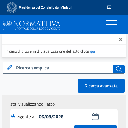
ITA
Presidenza del Consiglio dei Ministri
Normattiva - Il portale del
×
In caso di problemi di visualizzazione dell’atto clicca
qui
Ricerca semplice
cerca
Ricerca avanzata
stai visualizzando l'atto
vigente al