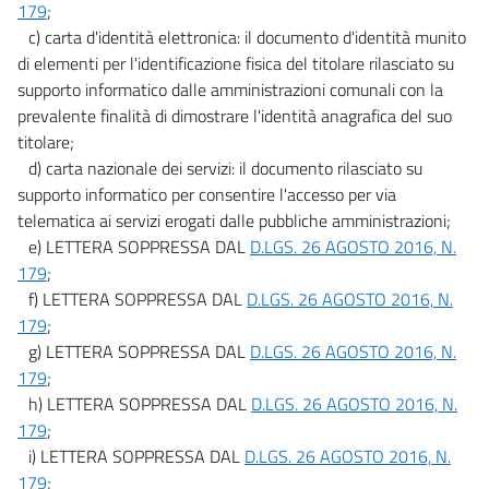
179
;
DATI DELLE PUBBLICHE AMMINISTRAZIONI
((, IDENTITÀ DIGITALI, ISTANZE E
c) carta d'identità elettronica: il documento d'identità munito
SERVIZI ON-LINE))
Sezione I
di elementi per l'identificazione fisica del titolare rilasciato su
Dati delle pubbliche amministrazioni
supporto informatico dalle amministrazioni comunali con la
50
prevalente finalità di dimostrare l'identità anagrafica del suo
50 bis
titolare;
d) carta nazionale dei servizi: il documento rilasciato su
50 ter
supporto informatico per consentire l'accesso per via
50 quater
telematica ai servizi erogati dalle pubbliche amministrazioni;
51
e) LETTERA SOPPRESSA DAL
D.LGS. 26 AGOSTO 2016, N.
179
;
52
f) LETTERA SOPPRESSA DAL
D.LGS. 26 AGOSTO 2016, N.
53
179
;
54
g) LETTERA SOPPRESSA DAL
D.LGS. 26 AGOSTO 2016, N.
55
179
;
h) LETTERA SOPPRESSA DAL
D.LGS. 26 AGOSTO 2016, N.
56
179
;
57
i) LETTERA SOPPRESSA DAL
D.LGS. 26 AGOSTO 2016, N.
57 bis
179
;