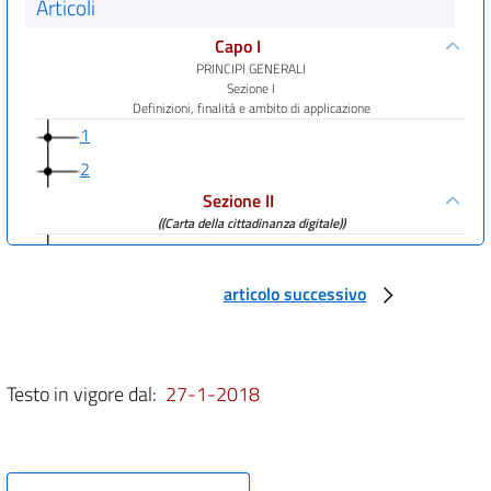
Articoli
Capo I
PRINCIPI GENERALI
Sezione I
Definizioni, finalità e ambito di applicazione
1
2
Sezione II
((Carta della cittadinanza digitale))
3
3 bis
articolo successivo
3 ter
4
5
Testo in vigore dal:
27-1-2018
5 bis
6
6 bis