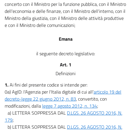
concerto con il Ministro per la funzione pubblica, con il Ministro
40 ter
dell'economia e delle finanze, con il Ministro dell'interno, con il
((Sezione II
Ministro della giustizia, con il Ministro delle attività produttive
Gestione e conservazione dei documenti))
e con il Ministro delle comunicazioni;
41
42
Emana
43
il seguente decreto legislativo:
44
44 bis
Art. 1
Capo IV
Definizioni
TRASMISSIONE INFORMATICA DEI DOCUMENTI
1.
Ai fini del presente codice si intende per:
45
0a) AgID: l'Agenzia per l'Italia digitale di cui all'
articolo 19 del
46
decreto-legge 22 giugno 2012, n. 83
, convertito, con
47
modificazioni, dalla
legge 7 agosto 2012, n. 134
;
48
a) LETTERA SOPPRESSA DAL
D.LGS. 26 AGOSTO 2016, N.
179
;
49
b) LETTERA SOPPRESSA DAL
D.LGS. 26 AGOSTO 2016, N.
Capo V