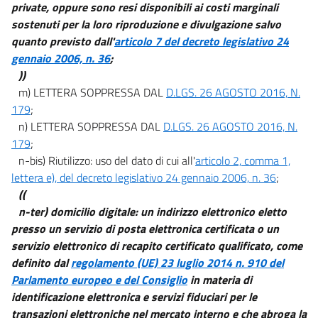
private, oppure sono resi disponibili ai costi marginali
Capo VIII
sostenuti per la loro riproduzione e divulgazione salvo
((SISTEMA PUBBLICO DI CONNETTIVITÀ))
quanto previsto dall'
articolo 7 del decreto legislativo 24
72
gennaio 2006, n. 36
;
73
))
m) LETTERA SOPPRESSA DAL
D.LGS. 26 AGOSTO 2016, N.
74
179
;
75
n) LETTERA SOPPRESSA DAL
D.LGS. 26 AGOSTO 2016, N.
76
179
;
n-bis) Riutilizzo: uso del dato di cui all'
articolo 2, comma 1,
76 bis
lettera e), del decreto legislativo 24 gennaio 2006, n. 36
;
77
((
78
n-ter) domicilio digitale: un indirizzo elettronico eletto
79
presso un servizio di posta elettronica certificata o un
servizio elettronico di recapito certificato qualificato, come
80
definito dal
regolamento (UE) 23 luglio 2014 n. 910 del
81
Parlamento europeo e del Consiglio
in materia di
82
identificazione elettronica e servizi fiduciari per le
transazioni elettroniche nel mercato interno e che abroga la
83