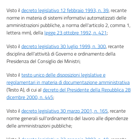
14
Visto il
decreto legislativo 12 febbraio 1993, n. 39
, recante
14 bis
norme in materia di sistemi informativi automatizzati delle
15
amministrazioni pubbliche, a norma dell'articolo 2, comma 1,
lettera mm), della
legge 23 ottobre 1992, n. 421
;
16
17
Visto il
decreto legislativo 30 luglio 1999, n. 300
, recante
disciplina dell'attività di Governo e ordinamento della
18
Presidenza del Consiglio dei Ministri;
18 bis
19
Visto il
testo unico delle disposizioni legislative e
regolamentari in materia di documentazione amministrativa
Capo II
(Testo A), di cui al
decreto del Presidente della Repubblica 28
((DOCUMENTO INFORMATICO, FIRME
ELETTRONICHE, SERVIZI FIDUCIARI E TRASFERIMENTI DI FONDI))
dicembre 2000, n. 445
;
Sezione I
Documento informatico
Visto il
decreto legislativo 30 marzo 2001, n. 165
, recante
20
norme generali sull'ordinamento del lavoro alle dipendenze
21
delle amministrazioni pubbliche;
22