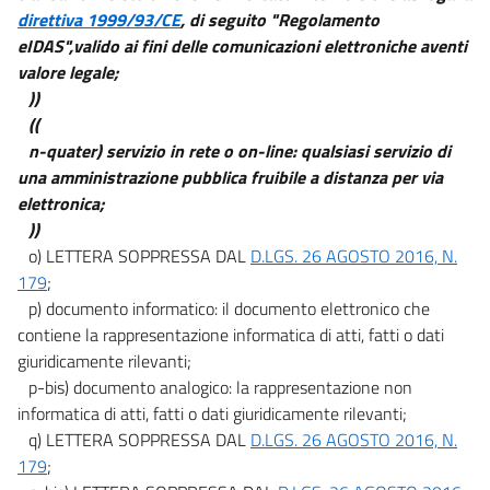
direttiva 1999/93/CE
, di seguito "Regolamento
84
eIDAS",valido ai fini delle comunicazioni elettroniche aventi
85
valore legale;
))
86
((
87
n-quater) servizio in rete o on-line: qualsiasi servizio di
((Capo IX))
una amministrazione pubblica fruibile a distanza per via
DISPOSIZIONI TRANSITORIE FINALI E ABROGAZIONI
elettronica;
88
))
89
o) LETTERA SOPPRESSA DAL
D.LGS. 26 AGOSTO 2016, N.
179
;
90
p) documento informatico: il documento elettronico che
91
contiene la rappresentazione informatica di atti, fatti o dati
92
giuridicamente rilevanti;
p-bis) documento analogico: la rappresentazione non
informatica di atti, fatti o dati giuridicamente rilevanti;
q) LETTERA SOPPRESSA DAL
D.LGS. 26 AGOSTO 2016, N.
179
;