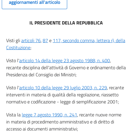
aggiornamenti all'articolo
6 ter
6 quater
IL PRESIDENTE DELLA REPUBBLICA
6 quinquies
7
Visti gli
articoli 76
,
87
e
117, secondo comma, lettera r), della
8
Costituzione
;
8 bis
Visto l'
articolo 14 della legge 23 agosto 1988, n. 400
,
9
recante disciplina dell'attività di Governo e ordinamento della
10
Presidenza del Consiglio dei Ministri;
11
Visto l'
articolo 10 della legge 29 luglio 2003, n. 229
, recante
Sezione III
interventi in materia di qualità della regolazione, riassetto
Organizzazione delle pubbliche amministrazioni Rapporti fra Stato, Regioni e
normativo e codificazione - legge di semplificazione 2001;
autonomie locali
12
Vista la
legge 7 agosto 1990, n. 241
, recante nuove norme
13
in materia di procedimento amministrativo e di diritto di
13 bis
accesso ai documenti amministrativi;