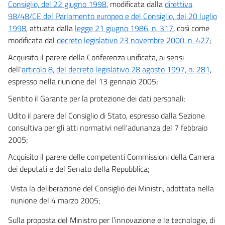
Consiglio, del 22 giugno 1998
, modificata dalla
direttiva
32 bis
98/48/CE del Parlamento europeo e del Consiglio, del 20 luglio
33
1998
, attuata dalla
legge 21 giugno 1986, n. 317
, così come
34
modificata dal
decreto legislativo 23 novembre 2000, n. 427
;
35
Acquisito il parere della Conferenza unificata, ai sensi
36
dell'
articolo 8, del decreto legislativo 28 agosto 1997, n. 281
,
espresso nella riunione del 13 gennaio 2005;
37
Sentito il Garante per la protezione dei dati personali;
Sezione III
((Trasferimenti di fondi, libri e scritture))
Udito il parere del Consiglio di Stato, espresso dalla Sezione
38
consultiva per gli atti normativi nell'adunanza del 7 febbraio
39
2005;
Capo III
Acquisito il parere delle competenti Commissioni della Camera
((GESTIONE, CONSERVAZIONE E ACCESSIBILITÀ DEI DOCUMENTI E
dei deputati e del Senato della Repubblica;
FASCICOLI INFORMATICI))
((Sezione I
Vista la deliberazione del Consiglio dei Ministri, adottata nella
Documenti della pubblica amministrazione))
riunione del 4 marzo 2005;
40
40 bis
Sulla proposta del Ministro per l'innovazione e le tecnologie, di