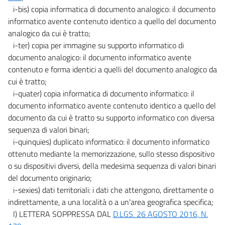
i-bis) copia informatica di documento analogico: il documento
Sezione II
informatico avente contenuto identico a quello del documento
Fruibilità dei dati
58
analogico da cui è tratto;
i-ter) copia per immagine su supporto informatico di
59
documento analogico: il documento informatico avente
60
contenuto e forma identici a quelli del documento analogico da
61
cui è tratto;
i-quater) copia informatica di documento informatico: il
62
documento informatico avente contenuto identico a quello del
62 bis
documento da cui è tratto su supporto informatico con diversa
62 ter
sequenza di valori binari;
i-quinquies) duplicato informatico: il documento informatico
62 quater
ottenuto mediante la memorizzazione, sullo stesso dispositivo
62 quinquies
o su dispositivi diversi, della medesima sequenza di valori binari
62 sexies
del documento originario;
Sezione III
i-sexies) dati territoriali: i dati che attengono, direttamente o
((Identità digitali, istanze e servizi on-line))
indirettamente, a una località o a un'area geografica specifica;
63
l) LETTERA SOPPRESSA DAL
D.LGS. 26 AGOSTO 2016, N.