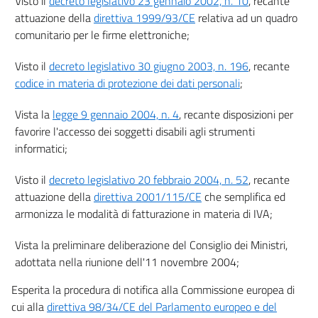
Visto il
decreto legislativo 23 gennaio 2002, n. 10
, recante
23
attuazione della
direttiva 1999/93/CE
relativa ad un quadro
23 bis
comunitario per le firme elettroniche;
23 ter
Visto il
decreto legislativo 30 giugno 2003, n. 196
, recante
23 quater
codice in materia di protezione dei dati personali
;
Sezione II
((Firme elettroniche, certificati e prestatori di servizi fiduciari))
Vista la
legge 9 gennaio 2004, n. 4
, recante disposizioni per
24
favorire l'accesso dei soggetti disabili agli strumenti
informatici;
25
26
Visto il
decreto legislativo 20 febbraio 2004, n. 52
, recante
27
attuazione della
direttiva 2001/115/CE
che semplifica ed
armonizza le modalità di fatturazione in materia di IVA;
28
29
Vista la preliminare deliberazione del Consiglio dei Ministri,
30
adottata nella riunione dell'11 novembre 2004;
31
Esperita la procedura di notifica alla Commissione europea di
32
cui alla
direttiva 98/34/CE del Parlamento europeo e del