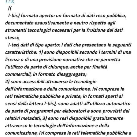
179
;
64
((
64 bis
l-bis) formato aperto: un formato di dati reso pubblico,
64 ter
documentato esaustivamente e neutro rispetto agli
64 quater
strumenti tecnologici necessari per la fruizione dei dati
stessi;
65
l-ter) dati di tipo aperto: i dati che presentano le seguenti
((...))
caratteristiche: 1) sono disponibili secondo i termini di una
66
licenza o di una previsione normativa che ne permetta
Capo VI
l'utilizzo da parte di chiunque, anche per finalità
SVILUPPO, ACQUISIZIONE E RIUSO DI SISTEMI INFORMATICI NELLE
commerciali, in formato disaggregato;
PUBBLICHE AMMINISTRAZIONI
2) sono accessibili attraverso le tecnologie
67
dell'informazione e della comunicazione, ivi comprese le
68
reti telematiche pubbliche e private, in formati aperti ai
sensi della lettera l-bis), sono adatti all'utilizzo automatico
69
da parte di programmi per elaboratori e sono provvisti dei
70
relativi metadati; 3) sono resi disponibili gratuitamente
Capo VII
attraverso le tecnologie dell'informazione e della
REGOLE TECNICHE
comunicazione, ivi comprese le reti telematiche pubbliche e
71