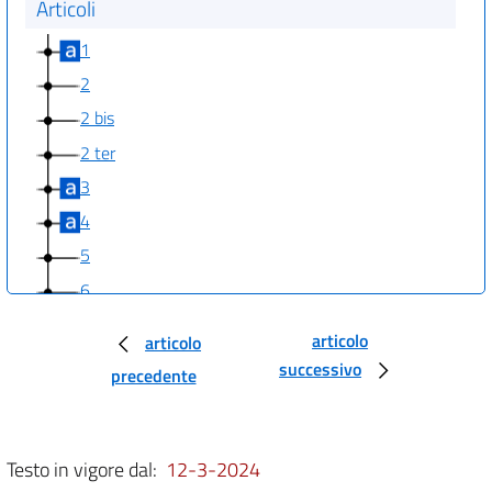
Articoli
1
2
2 bis
2 ter
3
4
5
6
7
articolo
articolo
successivo
precedente
Testo in vigore dal:
12-3-2024