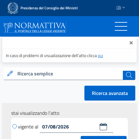
ITA
Presidenza del Consiglio dei Ministri
Normattiva - Il portale del
×
In caso di problemi di visualizzazione dell’atto clicca
qui
Ricerca semplice
cerca
Ricerca avanzata
stai visualizzando l'atto
vigente al