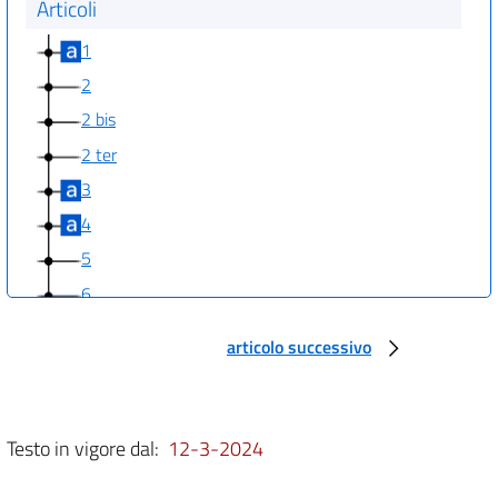
Articoli
1
2
2 bis
2 ter
3
4
5
6
7
articolo successivo
Testo in vigore dal:
12-3-2024