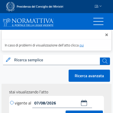
ITA
Presidenza del Consiglio dei Ministri
Normattiva - Il portale del
×
In caso di problemi di visualizzazione dell’atto clicca
qui
Ricerca semplice
cerca
Ricerca avanzata
stai visualizzando l'atto
vigente al