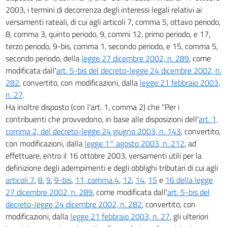
2003, i termini di decorrenza degli interessi legali relativi ai
versamenti rateali, di cui agli articoli 7, comma 5, ottavo periodo,
8, comma 3, quinto periodo, 9, commi 12, primo periodo, e 17,
terzo periodo, 9-bis, comma 1, secondo periodo, e 15, comma 5,
secondo periodo, della
legge 27 dicembre 2002, n. 289
, come
modificata dall'
art. 5-bis del decreto-legge 24 dicembre 2002, n.
282
, convertito, con modificazioni, dalla
legge 21 febbraio 2003,
n. 27
.
Ha inoltre disposto (con l'art. 1, comma 2) che "Per i
contribuenti che provvedono, in base alle disposizioni dell'
art. 1,
comma 2, del decreto-legge 24 giugno 2003, n. 143
, convertito,
con modificazioni, dalla
legge 1° agosto 2003, n. 212
, ad
effettuare, entro il 16 ottobre 2003, versamenti utili per la
definizione degli adempimenti e degli obblighi tributari di cui agli
articoli 7
,
8
,
9
,
9-bis
,
11, comma 4
,
12
,
14
,
15
e
16 della legge
27 dicembre 2002, n. 289
, come modificata dall'
art. 5-bis del
decreto-legge 24 dicembre 2002, n. 282
, convertito, con
modificazioni, dalla
legge 21 febbraio 2003, n. 27
, gli ulteriori