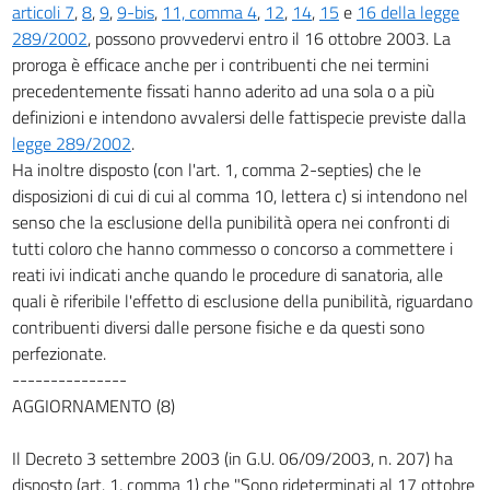
articoli 7
,
8
,
9
,
9-bis
,
11, comma 4
,
12
,
14
,
15
e
16 della legge
289/2002
, possono provvedervi entro il 16 ottobre 2003. La
proroga è efficace anche per i contribuenti che nei termini
precedentemente fissati hanno aderito ad una sola o a più
definizioni e intendono avvalersi delle fattispecie previste dalla
legge 289/2002
.
Ha inoltre disposto (con l'art. 1, comma 2-septies) che le
disposizioni di cui di cui al comma 10, lettera c) si intendono nel
senso che la esclusione della punibilità opera nei confronti di
tutti coloro che hanno commesso o concorso a commettere i
reati ivi indicati anche quando le procedure di sanatoria, alle
quali è riferibile l'effetto di esclusione della punibilità, riguardano
contribuenti diversi dalle persone fisiche e da questi sono
perfezionate.
---------------
AGGIORNAMENTO (8)
Il Decreto 3 settembre 2003 (in G.U. 06/09/2003, n. 207) ha
disposto (art. 1, comma 1) che "Sono rideterminati al 17 ottobre