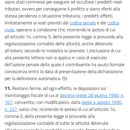
siano stati commessi per eseguire od occultare i predetti reati
tributari, ovvero per conseguirne il profitto e siano riferiti alla
stessa pendenza o situazione tributaria; i predetti effetti,
limitatamente ai reati previsti dal
codice penale
e dal
codice
civile
, operano a condizione che, ricorrendo le ipotesi di cui
all'articolo 14, comma 5, della presente legge si provveda alla
regolarizzazione contabile delle attività, anche detenute
all'estero, secondo le modalità ivi previste. L'esclusione di cui
alla presente lettera non si applca in caso di esercizio
dell'azione penale della quale il contribuente ha avuto formale
conoscenza entro la data di presentazione della dichiarazione
per la definizione automatica. (5)
11.
Restano ferme, ad ogni effetto, le disposizioni sul
monitoraggio fiscale di cui al
decreto-legge 28 giugno 1990, n.
167
, convertito, con modificazioni, dalla
legge 4 agosto 1990,
n. 227
, salvo che, ricorrendo le ipotesi di cui all'articolo 14,
comma 5, della presente legge si provveda alla
regolarizzazione contabile di tutte le attività detenute
all'estero secondo le modalità ivi previste, ferma restando la