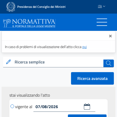
ITA
Presidenza del Consiglio dei Ministri
Normattiva - Il portale del
×
In caso di problemi di visualizzazione dell’atto clicca
qui
Ricerca semplice
cerca
Ricerca avanzata
stai visualizzando l'atto
vigente al