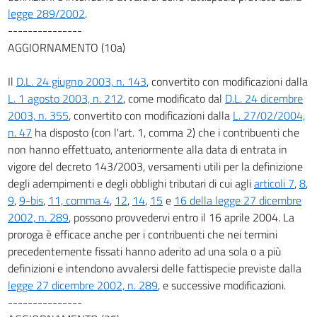
legge 289/2002
.
---------------
AGGIORNAMENTO (10a)
Il
D.L. 24 giugno 2003, n. 143
, convertito con modificazioni dalla
L. 1 agosto 2003, n. 212
, come modificato dal
D.L. 24 dicembre
2003, n. 355
, convertito con modificazioni dalla
L. 27/02/2004,
n. 47
ha disposto (con l'art. 1, comma 2) che i contribuenti che
non hanno effettuato, anteriormente alla data di entrata in
vigore del decreto 143/2003, versamenti utili per la definizione
degli adempimenti e degli obblighi tributari di cui agli
articoli 7
,
8
,
9
,
9-bis
,
11, comma 4
,
12
,
14
,
15
e
16 della legge 27 dicembre
2002, n. 289
, possono provvedervi entro il 16 aprile 2004. La
proroga è efficace anche per i contribuenti che nei termini
precedentemente fissati hanno aderito ad una sola o a più
definizioni e intendono avvalersi delle fattispecie previste dalla
legge 27 dicembre 2002, n. 289
, e successive modificazioni.
---------------