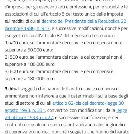
43
d'impresa, per gli esercenti arti e professioni, per le società e le
44
associazioni di cui all'articolo 5 del testo unico delle imposte
sui redditi, di cui al
decreto del Presidente della Repubblica 22
45
dicembre 1986, n. 917
, e successive modificazioni, nonché per
46
i soggetti di cui all'articolo 87 del medesimo testo unico:
47
1) 400 euro, se l'ammontare dei ricavi e dei compensi non è
superiore a 50.000 euro;
48
2) 500 euro, se l'ammontare dei ricavi e dei compensi non è
49
superiore a 180.000 euro;
50
3) 600 euro, se l'ammontare dei ricavi e dei compensi è
superiore a 180.000 euro.
51
CAPO IV
3-bis.
I soggetti che hanno dichiarato ricavi e compensi di
INTERVENTI NEL SETTORE SANITARIO
ammontare non inferiore a quelli determinabili sulla base degli
52
studi di settore di cui all'
articolo 62-bis del decreto-legge 30
agosto 1993, n. 331
, convertito, con modificazioni, dalla
legge
53
29 ottobre 1993, n. 427
, e successive modificazioni, e nei
54
confronti dei quali non sono riscontrabili anomalie negli indici
55
di coerenza economica, nonché i soggetti che hanno dichiarato