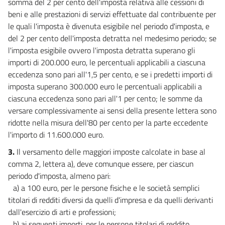
somma del 2 per cento dell'imposta relativa alle cessioni di
beni e alle prestazioni di servizi effettuate dal contribuente per
32
le quali l'imposta è divenuta esigibile nel periodo d'imposta, e
CAPO II
del 2 per cento dell'imposta detratta nel medesimo periodo; se
ONERI DI PERSONALE
l'imposta esigibile ovvero l'imposta detratta superano gli
33
importi di 200.000 euro, le percentuali applicabili a ciascuna
34
eccedenza sono pari all'1,5 per cento, e se i predetti importi di
35
imposta superano 300.000 euro le percentuali applicabili a
ciascuna eccedenza sono pari all'1 per cento; le somme da
36
versare complessivamente ai sensi della presente lettera sono
37
ridotte nella misura dell'80 per cento per la parte eccedente
CAPO III
l'importo di 11.600.000 euro.
INTERVENTI IN MATERIA PREVIDENZIALE E SOCIALE
3.
Il versamento delle maggiori imposte calcolate in base al
38
comma 2, lettera a), deve comunque essere, per ciascun
39
periodo d'imposta, almeno pari:
40
a) a 100 euro, per le persone fisiche e le società semplici
titolari di redditi diversi da quelli d'impresa e da quelli derivanti
41
dall'esercizio di arti e professioni;
42
b) ai seguenti importi, per le persone titolari di reddito