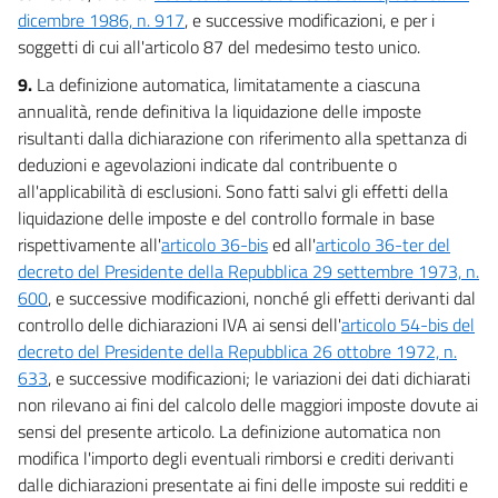
95
dicembre 1986, n. 917
, e successive modificazioni, e per i
soggetti di cui all'articolo 87 del medesimo testo unico.
Allegati
9.
La definizione automatica, limitatamente a ciascuna
annualità, rende definitiva la liquidazione delle imposte
Allegato 1
risultanti dalla dichiarazione con riferimento alla spettanza di
Allegato 1
deduzioni e agevolazioni indicate dal contribuente o
Tabella 1
all'applicabilità di esclusioni. Sono fatti salvi gli effetti della
Tabella 1
liquidazione delle imposte e del controllo formale in base
rispettivamente all'
articolo 36-bis
ed all'
articolo 36-ter del
Allegato 2
decreto del Presidente della Repubblica 29 settembre 1973, n.
Allegato 2
600
, e successive modificazioni, nonché gli effetti derivanti dal
controllo delle dichiarazioni IVA ai sensi dell'
articolo 54-bis del
Prospetto di copertura
decreto del Presidente della Repubblica 26 ottobre 1972, n.
Prospetto di copertura
633
, e successive modificazioni; le variazioni dei dati dichiarati
Tabelle
non rilevano ai fini del calcolo delle maggiori imposte dovute ai
Tabella A
sensi del presente articolo. La definizione automatica non
modifica l'importo degli eventuali rimborsi e crediti derivanti
Tabella B
dalle dichiarazioni presentate ai fini delle imposte sui redditi e