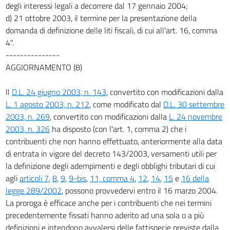
degli interessi legali a decorrere dal 17 gennaio 2004;
d) 21 ottobre 2003, il termine per la presentazione della
domanda di definizione delle liti fiscali, di cui all'art. 16, comma
4".
---------------
AGGIORNAMENTO (8)
Il
D.L. 24 giugno 2003, n. 143
, convertito con modificazioni dalla
L. 1 agosto 2003, n. 212
, come modificato dal
D.L. 30 settembre
2003, n. 269
, convertito con modificazioni dalla
L. 24 novembre
2003, n. 326
ha disposto (con l'art. 1, comma 2) che i
contribuenti che non hanno effettuato, anteriormente alla data
di entrata in vigore del decreto 143/2003, versamenti utili per
la definizione degli adempimenti e degli obblighi tributari di cui
agli
articoli 7
,
8
,
9
,
9-bis
,
11, comma 4
,
12
,
14
,
15
e
16 della
legge 289/2002
, possono provvedervi entro il 16 marzo 2004.
La proroga è efficace anche per i contribuenti che nei termini
precedentemente fissati hanno aderito ad una sola o a più
definizioni e intendono avvalersi delle fattispecie previste dalla