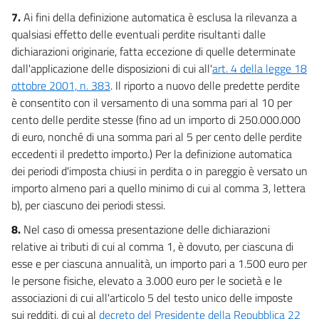
82
7.
Ai fini della definizione automatica è esclusa la rilevanza a
83
qualsiasi effetto delle eventuali perdite risultanti dalle
dichiarazioni originarie, fatta eccezione di quelle determinate
84
dall'applicazione delle disposizioni di cui all'
art. 4 della legge 18
85
ottobre 2001, n. 383
. Il riporto a nuovo delle predette perdite
86
è consentito con il versamento di una somma pari al 10 per
cento delle perdite stesse (fino ad un importo di 250.000.000
87
di euro, nonché di una somma pari al 5 per cento delle perdite
88
eccedenti il predetto importo.) Per la definizione automatica
89
dei periodi d'imposta chiusi in perdita o in pareggio è versato un
importo almeno pari a quello minimo di cui al comma 3, lettera
90
b), per ciascuno dei periodi stessi.
91
8.
Nel caso di omessa presentazione delle dichiarazioni
92
relative ai tributi di cui al comma 1, è dovuto, per ciascuna di
TITOLO IV
esse e per ciascuna annualità, un importo pari a 1.500 euro per
NORME FINALI
le persone fisiche, elevato a 3.000 euro per le società e le
93
associazioni di cui all'articolo 5 del testo unico delle imposte
94
sui redditi, di cui al
decreto del Presidente della Repubblica 22