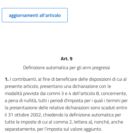
9
9 bis
aggiornamenti all'articolo
10
11
12
13
14
Art. 9
15
Definizione automatica per gli anni pregressi
16
1.
I contribuenti, al fine di beneficiare delle disposizioni di cui al
16 bis
presente articolo, presentano una dichiarazione con le
modalità previste dai commi 3 e 4 dell'articolo 8, concernente,
17
a pena di nullità, tutti i periodi d'imposta per i quali i termini per
CAPO III
la presentazione delle relative dichiarazioni sono scaduti entro
PROROGHE E ALTRE DISPOSIZIONI
il 31 ottobre 2002, chiedendo la definizione automatica per
18
tutte le imposte di cui al comma 2, lettera a), nonché, anche
19
separatamente, per l'imposta sul valore aggiunto.