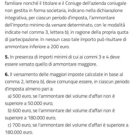
familiare nonché il titolare e il Coniuge dell'azienda coniugale
69
non gestita in forma societaria, indicano nella dichiarazione
70
integrativa, per ciascun periodo d'imposta, l'ammontare
71
dell'importo minimo da versare determinato, con le modalità
indicate nel comma 3, lettera b), in ragione della propria quota
72
di partecipazione. In nessun caso tale importo può risultare di
73
ammontare inferiore a 200 euro.
74
5.
In presenza di importi minimi di cui ai commi 3 e 4 deve
75
essere versato quello di ammontare maggiore.
76
6.
Il versamento delle maggiori imposte calcolate in base al
77
comma 2, lettera b), deve comunque essere, in ciascun periodo
d'imposta almeno pari a:
78
a) 500 euro, se l'ammontare del volume d'affari non è
79
superiore a 50.000 euro;
CAPO VI
b) 600 euro, se l'ammontare del volume d'affari non è
ALTRI INTERVENTI
superiore a 180.000 euro;
80
c) 700 euro, se l'ammontare del volume d'affari è superiore a
81
180.000 euro.