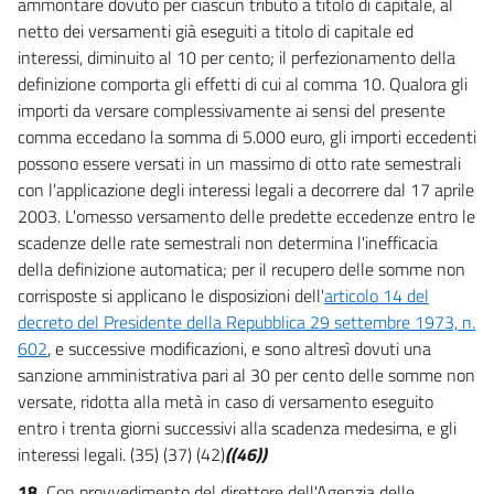
ammontare dovuto per ciascun tributo a titolo di capitale, al
netto dei versamenti già eseguiti a titolo di capitale ed
interessi, diminuito al 10 per cento; il perfezionamento della
definizione comporta gli effetti di cui al comma 10. Qualora gli
importi da versare complessivamente ai sensi del presente
comma eccedano la somma di 5.000 euro, gli importi eccedenti
possono essere versati in un massimo di otto rate semestrali
con l'applicazione degli interessi legali a decorrere dal 17 aprile
2003. L'omesso versamento delle predette eccedenze entro le
scadenze delle rate semestrali non determina l'inefficacia
della definizione automatica; per il recupero delle somme non
corrisposte si applicano le disposizioni dell'
articolo 14 del
decreto del Presidente della Repubblica 29 settembre 1973, n.
602
, e successive modificazioni, e sono altresì dovuti una
sanzione amministrativa pari al 30 per cento delle somme non
versate, ridotta alla metà in caso di versamento eseguito
entro i trenta giorni successivi alla scadenza medesima, e gli
interessi legali. (35) (37) (42)
((46))
18.
Con provvedimento del direttore dell'Agenzia delle