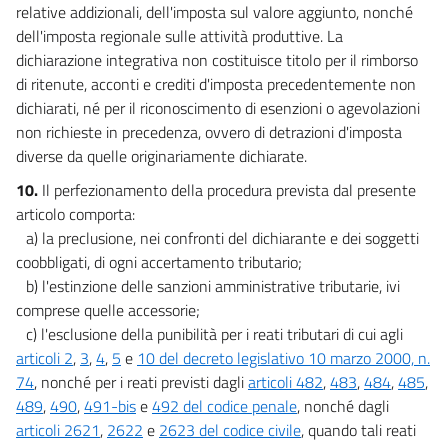
Tabella C
relative addizionali, dell'imposta sul valore aggiunto, nonché
Tabella D
dell'imposta regionale sulle attività produttive. La
dichiarazione integrativa non costituisce titolo per il rimborso
Tabella E
di ritenute, acconti e crediti d'imposta precedentemente non
Tabella F(parte 1)
dichiarati, né per il riconoscimento di esenzioni o agevolazioni
Tabella F(parte 2)
non richieste in precedenza, ovvero di detrazioni d'imposta
diverse da quelle originariamente dichiarate.
10.
Il perfezionamento della procedura prevista dal presente
articolo comporta:
a) la preclusione, nei confronti del dichiarante e dei soggetti
coobbligati, di ogni accertamento tributario;
b) l'estinzione delle sanzioni amministrative tributarie, ivi
comprese quelle accessorie;
c) l'esclusione della punibilità per i reati tributari di cui agli
articoli 2
,
3
,
4
,
5
e
10 del decreto legislativo 10 marzo 2000, n.
74
, nonché per i reati previsti dagli
articoli 482
,
483
,
484
,
485
,
489
,
490
,
491-bis
e
492 del codice penale
, nonché dagli
articoli 2621
,
2622
e
2623 del codice civile
, quando tali reati