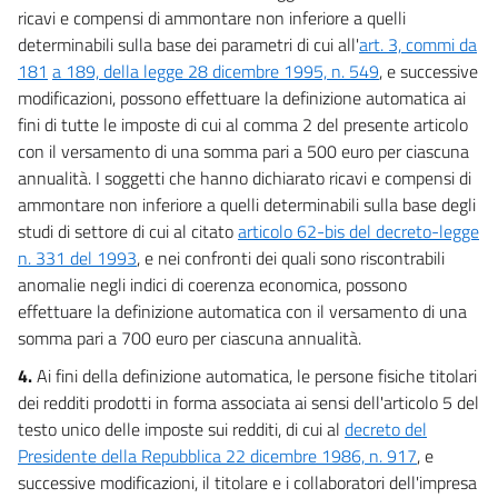
56
ricavi e compensi di ammontare non inferiore a quelli
determinabili sulla base dei parametri di cui all'
art. 3, commi da
57
181
a 189, della legge 28 dicembre 1995, n. 549
, e successive
58
modificazioni, possono effettuare la definizione automatica ai
59
fini di tutte le imposte di cui al comma 2 del presente articolo
con il versamento di una somma pari a 500 euro per ciascuna
CAPO V
annualità. I soggetti che hanno dichiarato ricavi e compensi di
FINANZIAMENTI DEGLI INVESTIMENTI
60
ammontare non inferiore a quelli determinabili sulla base degli
studi di settore di cui al citato
articolo 62-bis del decreto-legge
61
n. 331 del 1993
, e nei confronti dei quali sono riscontrabili
62
anomalie negli indici di coerenza economica, possono
63
effettuare la definizione automatica con il versamento di una
somma pari a 700 euro per ciascuna annualità.
64
4.
Ai fini della definizione automatica, le persone fisiche titolari
65
dei redditi prodotti in forma associata ai sensi dell'articolo 5 del
66
testo unico delle imposte sui redditi, di cui al
decreto del
67
Presidente della Repubblica 22 dicembre 1986, n. 917
, e
68
successive modificazioni, il titolare e i collaboratori dell'impresa