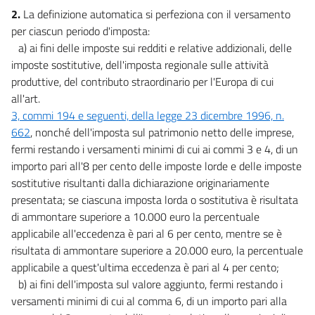
20
2.
La definizione automatica si perfeziona con il versamento
21
per ciascun periodo d'imposta:
a) ai fini delle imposte sui redditi e relative addizionali, delle
22
imposte sostitutive, dell'imposta regionale sulle attività
TITOLO III
produttive, del contributo straordinario per l'Europa di cui
DISPOSIZIONI IN MATERIA DI SPESA
all'art.
CAPO I
3, commi 194 e seguenti, della legge 23 dicembre 1996, n.
SPESE DELLE AMMINISTRAZIONI PUBBLICHE
662
, nonché dell'imposta sul patrimonio netto delle imprese,
23
fermi restando i versamenti minimi di cui ai commi 3 e 4, di un
24
importo pari all'8 per cento delle imposte lorde e delle imposte
sostitutive risultanti dalla dichiarazione originariamente
25
presentata; se ciascuna imposta lorda o sostitutiva è risultata
26
di ammontare superiore a 10.000 euro la percentuale
27
applicabile all'eccedenza è pari al 6 per cento, mentre se è
28
risultata di ammontare superiore a 20.000 euro, la percentuale
applicabile a quest'ultima eccedenza è pari al 4 per cento;
29
b) ai fini dell'imposta sul valore aggiunto, fermi restando i
30
versamenti minimi di cui al comma 6, di un importo pari alla
31