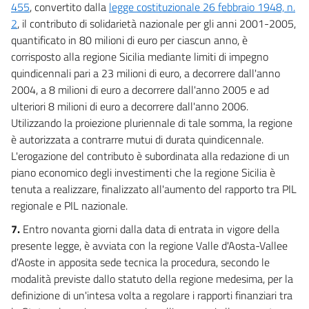
455
, convertito dalla
legge costituzionale 26 febbraio 1948, n.
56
2
, il contributo di solidarietà nazionale per gli anni 2001-2005,
57
quantificato in 80 milioni di euro per ciascun anno, è
58
corrisposto alla regione Sicilia mediante limiti di impegno
quindicennali pari a 23 milioni di euro, a decorrere dall'anno
59
2004, a 8 milioni di euro a decorrere dall'anno 2005 e ad
CAPO V
ulteriori 8 milioni di euro a decorrere dall'anno 2006.
FINANZIAMENTI DEGLI INVESTIMENTI
Utilizzando la proiezione pluriennale di tale somma, la regione
60
è autorizzata a contrarre mutui di durata quindicennale.
61
L'erogazione del contributo è subordinata alla redazione di un
62
piano economico degli investimenti che la regione Sicilia è
tenuta a realizzare, finalizzato all'aumento del rapporto tra PIL
63
regionale e PIL nazionale.
64
7.
Entro novanta giorni dalla data di entrata in vigore della
65
presente legge, è avviata con la regione Valle d'Aosta-Vallee
66
d'Aoste in apposita sede tecnica la procedura, secondo le
67
modalità previste dallo statuto della regione medesima, per la
definizione di un'intesa volta a regolare i rapporti finanziari tra
68