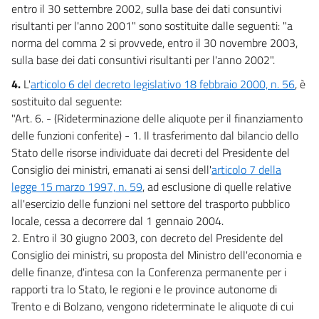
entro il 30 settembre 2002, sulla base dei dati consuntivi
32
risultanti per l'anno 2001" sono sostituite dalle seguenti: "a
norma del comma 2 si provvede, entro il 30 novembre 2003,
CAPO II
ONERI DI PERSONALE
sulla base dei dati consuntivi risultanti per l'anno 2002".
33
4.
L'
articolo 6 del decreto legislativo 18 febbraio 2000, n. 56
, è
34
sostituito dal seguente:
"Art. 6. - (Rideterminazione delle aliquote per il finanziamento
35
delle funzioni conferite) - 1. Il trasferimento dal bilancio dello
36
Stato delle risorse individuate dai decreti del Presidente del
37
Consiglio dei ministri, emanati ai sensi dell'
articolo 7 della
CAPO III
legge 15 marzo 1997, n. 59
, ad esclusione di quelle relative
INTERVENTI IN MATERIA PREVIDENZIALE E SOCIALE
all'esercizio delle funzioni nel settore del trasporto pubblico
38
locale, cessa a decorrere dal 1 gennaio 2004.
2. Entro il 30 giugno 2003, con decreto del Presidente del
39
Consiglio dei ministri, su proposta del Ministro dell'economia e
40
delle finanze, d'intesa con la Conferenza permanente per i
41
rapporti tra lo Stato, le regioni e le province autonome di
42
Trento e di Bolzano, vengono rideterminate le aliquote di cui