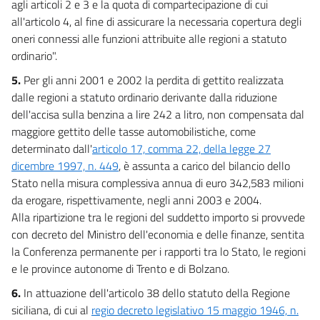
agli articoli 2 e 3 e la quota di compartecipazione di cui
43
all'articolo 4, al fine di assicurare la necessaria copertura degli
44
oneri connessi alle funzioni attribuite alle regioni a statuto
45
ordinario".
46
5.
Per gli anni 2001 e 2002 la perdita di gettito realizzata
dalle regioni a statuto ordinario derivante dalla riduzione
47
dell'accisa sulla benzina a lire 242 a litro, non compensata dal
48
maggiore gettito delle tasse automobilistiche, come
49
determinato dall'
articolo 17, comma 22, della legge 27
50
dicembre 1997, n. 449
, è assunta a carico del bilancio dello
Stato nella misura complessiva annua di euro 342,583 milioni
51
da erogare, rispettivamente, negli anni 2003 e 2004.
CAPO IV
Alla ripartizione tra le regioni del suddetto importo si provvede
INTERVENTI NEL SETTORE SANITARIO
con decreto del Ministro dell'economia e delle finanze, sentita
52
la Conferenza permanente per i rapporti tra lo Stato, le regioni
53
e le province autonome di Trento e di Bolzano.
54
6.
In attuazione dell'articolo 38 dello statuto della Regione
55
siciliana, di cui al
regio decreto legislativo 15 maggio 1946, n.