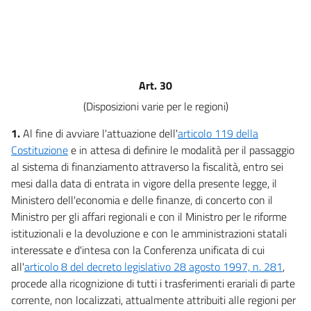
9
9 bis
10
11
Art. 30
12
(Disposizioni varie per le regioni)
13
1.
Al fine di avviare l'attuazione dell'
articolo 119 della
14
Costituzione
e in attesa di definire le modalità per il passaggio
15
al sistema di finanziamento attraverso la fiscalità, entro sei
16
mesi dalla data di entrata in vigore della presente legge, il
16 bis
Ministero dell'economia e delle finanze, di concerto con il
Ministro per gli affari regionali e con il Ministro per le riforme
17
istituzionali e la devoluzione e con le amministrazioni statali
CAPO III
interessate e d'intesa con la Conferenza unificata di cui
PROROGHE E ALTRE DISPOSIZIONI
all'
articolo 8 del decreto legislativo 28 agosto 1997, n. 281
,
18
procede alla ricognizione di tutti i trasferimenti erariali di parte
19
corrente, non localizzati, attualmente attribuiti alle regioni per