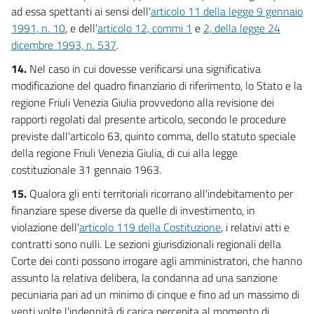
Tabella C
ad essa spettanti ai sensi dell'
articolo 11 della legge 9 gennaio
Tabella D
1991, n. 10
, e dell'
articolo 12, commi 1
e
2, della legge 24
Tabella E
dicembre 1993, n. 537
.
Tabella F(parte 1)
14.
Nel caso in cui dovesse verificarsi una significativa
modificazione del quadro finanziario di riferimento, lo Stato e la
Tabella F(parte 2)
regione Friuli Venezia Giulia provvedono alla revisione dei
rapporti regolati dal presente articolo, secondo le procedure
previste dall'articolo 63, quinto comma, dello statuto speciale
della regione Friuli Venezia Giulia, di cui alla legge
costituzionale 31 gennaio 1963.
15.
Qualora gli enti territoriali ricorrano all'indebitamento per
finanziare spese diverse da quelle di investimento, in
violazione dell'
articolo 119 della Costituzione
, i relativi atti e
contratti sono nulli. Le sezioni giurisdizionali regionali della
Corte dei conti possono irrogare agli amministratori, che hanno
assunto la relativa delibera, la condanna ad una sanzione
pecuniaria pari ad un minimo di cinque e fino ad un massimo di
venti volte l'indennità di carica percepita al momento di