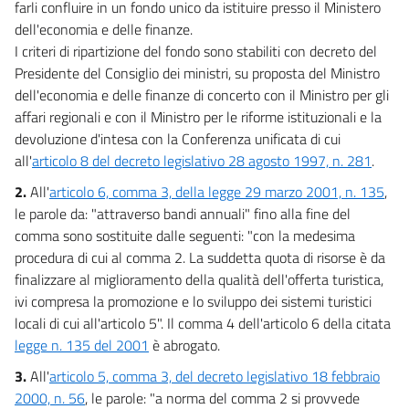
20
farli confluire in un fondo unico da istituire presso il Ministero
dell'economia e delle finanze.
21
I criteri di ripartizione del fondo sono stabiliti con decreto del
22
Presidente del Consiglio dei ministri, su proposta del Ministro
TITOLO III
dell'economia e delle finanze di concerto con il Ministro per gli
DISPOSIZIONI IN MATERIA DI SPESA
affari regionali e con il Ministro per le riforme istituzionali e la
devoluzione d'intesa con la Conferenza unificata di cui
CAPO I
all'
articolo 8 del decreto legislativo 28 agosto 1997, n. 281
SPESE DELLE AMMINISTRAZIONI PUBBLICHE
.
23
2.
All'
articolo 6, comma 3, della legge 29 marzo 2001, n. 135
,
24
le parole da: "attraverso bandi annuali" fino alla fine del
comma sono sostituite dalle seguenti: "con la medesima
25
procedura di cui al comma 2. La suddetta quota di risorse è da
26
finalizzare al miglioramento della qualità dell'offerta turistica,
27
ivi compresa la promozione e lo sviluppo dei sistemi turistici
28
locali di cui all'articolo 5". Il comma 4 dell'articolo 6 della citata
legge n. 135 del 2001
è abrogato.
29
3.
All'
articolo 5, comma 3, del decreto legislativo 18 febbraio
30
2000, n. 56
, le parole: "a norma del comma 2 si provvede
31