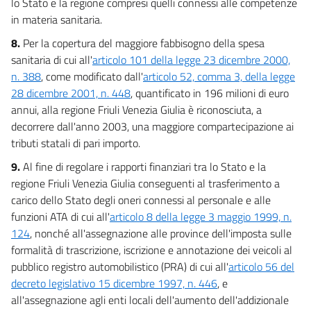
lo Stato e la regione compresi quelli connessi alle competenze
69
in materia sanitaria.
70
8.
Per la copertura del maggiore fabbisogno della spesa
71
sanitaria di cui all'
articolo 101 della legge 23 dicembre 2000,
72
n. 388
, come modificato dall'
articolo 52, comma 3, della legge
28 dicembre 2001, n. 448
, quantificato in 196 milioni di euro
73
annui, alla regione Friuli Venezia Giulia è riconosciuta, a
74
decorrere dall'anno 2003, una maggiore compartecipazione ai
75
tributi statali di pari importo.
76
9.
Al fine di regolare i rapporti finanziari tra lo Stato e la
regione Friuli Venezia Giulia conseguenti al trasferimento a
77
carico dello Stato degli oneri connessi al personale e alle
78
funzioni ATA di cui all'
articolo 8 della legge 3 maggio 1999, n.
79
124
, nonché all'assegnazione alle province dell'imposta sulle
CAPO VI
formalità di trascrizione, iscrizione e annotazione dei veicoli al
ALTRI INTERVENTI
pubblico registro automobilistico (PRA) di cui all'
articolo 56 del
80
decreto legislativo 15 dicembre 1997, n. 446
, e
all'assegnazione agli enti locali dell'aumento dell'addizionale
81