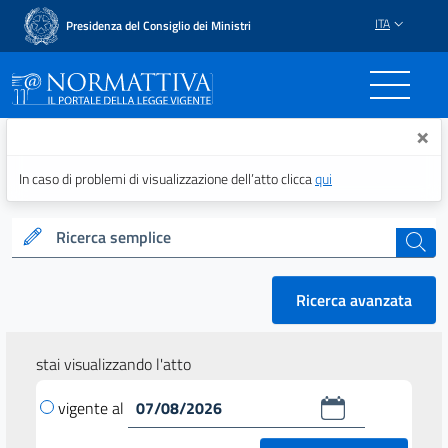
ITA
Presidenza del Consiglio dei Ministri
Normattiva - Il portale del
×
In caso di problemi di visualizzazione dell’atto clicca
qui
Ricerca semplice
cerca
Ricerca avanzata
stai visualizzando l'atto
vigente al