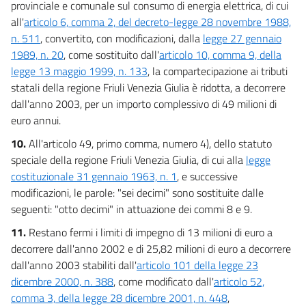
provinciale e comunale sul consumo di energia elettrica, di cui
82
all'
articolo 6, comma 2, del decreto-legge 28 novembre 1988,
83
n. 511
, convertito, con modificazioni, dalla
legge 27 gennaio
84
1989, n. 20
, come sostituito dall'
articolo 10, comma 9, della
legge 13 maggio 1999, n. 133
, la compartecipazione ai tributi
85
statali della regione Friuli Venezia Giulia è ridotta, a decorrere
86
dall'anno 2003, per un importo complessivo di 49 milioni di
87
euro annui.
88
10.
All'articolo 49, primo comma, numero 4), dello statuto
speciale della regione Friuli Venezia Giulia, di cui alla
legge
89
costituzionale 31 gennaio 1963, n. 1
, e successive
90
modificazioni, le parole: "sei decimi" sono sostituite dalle
91
seguenti: "otto decimi" in attuazione dei commi 8 e 9.
92
11.
Restano fermi i limiti di impegno di 13 milioni di euro a
TITOLO IV
decorrere dall'anno 2002 e di 25,82 milioni di euro a decorrere
NORME FINALI
dall'anno 2003 stabiliti dall'
articolo 101 della legge 23
93
dicembre 2000, n. 388
, come modificato dall'
articolo 52,
94
comma 3, della legge 28 dicembre 2001, n. 448
,