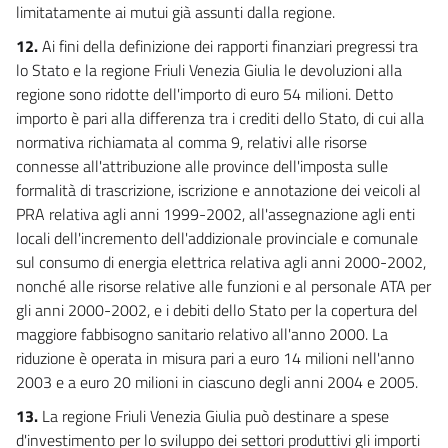
limitatamente ai mutui già assunti dalla regione.
95
12.
Ai fini della definizione dei rapporti finanziari pregressi tra
Allegati
lo Stato e la regione Friuli Venezia Giulia le devoluzioni alla
regione sono ridotte dell'importo di euro 54 milioni. Detto
Allegato 1
importo è pari alla differenza tra i crediti dello Stato, di cui alla
Allegato 1
normativa richiamata al comma 9, relativi alle risorse
connesse all'attribuzione alle province dell'imposta sulle
Tabella 1
formalità di trascrizione, iscrizione e annotazione dei veicoli al
Tabella 1
PRA relativa agli anni 1999-2002, all'assegnazione agli enti
Allegato 2
locali dell'incremento dell'addizionale provinciale e comunale
Allegato 2
sul consumo di energia elettrica relativa agli anni 2000-2002,
nonché alle risorse relative alle funzioni e al personale ATA per
Prospetto di copertura
gli anni 2000-2002, e i debiti dello Stato per la copertura del
Prospetto di copertura
maggiore fabbisogno sanitario relativo all'anno 2000. La
riduzione è operata in misura pari a euro 14 milioni nell'anno
Tabelle
2003 e a euro 20 milioni in ciascuno degli anni 2004 e 2005.
Tabella A
13.
La regione Friuli Venezia Giulia può destinare a spese
Tabella B
d'investimento per lo sviluppo dei settori produttivi gli importi