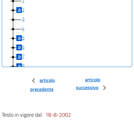
1
2
3
4
5
6
7
8
9
articolo
articolo
10
successivo
precedente
11
12
13
Testo in vigore dal:
18-8-2002
14
15