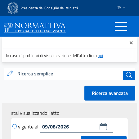
ITA
Presidenza del Consiglio dei Ministri
Normattiva - Il portale del
×
In caso di problemi di visualizzazione dell’atto clicca
qui
Ricerca semplice
cerca
Ricerca avanzata
stai visualizzando l'atto
vigente al