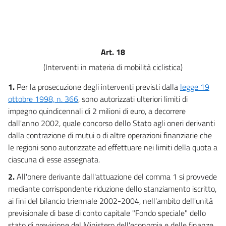
16
17
18
Art. 18
19
(Interventi in materia di mobilità ciclistica)
20
1.
Per la prosecuzione degli interventi previsti dalla
legge 19
21
ottobre 1998, n. 366
, sono autorizzati ulteriori limiti di
22
impegno quindicennali di 2 milioni di euro, a decorrere
23
dall'anno 2002, quale concorso dello Stato agli oneri derivanti
dalla contrazione di mutui o di altre operazioni finanziarie che
24
le regioni sono autorizzate ad effettuare nei limiti della quota a
25
ciascuna di esse assegnata.
26
2.
All'onere derivante dall'attuazione del comma 1 si provvede
27
mediante corrispondente riduzione dello stanziamento iscritto,
28
ai fini del bilancio triennale 2002-2004, nell'ambito dell'unità
previsionale di base di conto capitale "Fondo speciale" dello
29
stato di previsione del Ministero dell'economia e delle finanze