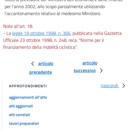
30
per l'anno 2002, allo scopo parzialmente utilizzando
31
l'accantonamento relativo al medesimo Ministero.
32
Note all'art. 18:
33
- La
legge 19 ottobre 1998, n. 366
, pubblicata nella Gazzetta
34
Ufficiale 23 ottobre 1998, n. 248, reca: "Norme per il
finanziamento della mobilità ciclistica".
35
36
articolo
articolo
37
successivo
precedente
38
39
nascondi
APPROFONDIMENTI
40
aggiornamenti all'atto
41
atti aggiornati
42
atti correlati
43
lavori preparatori