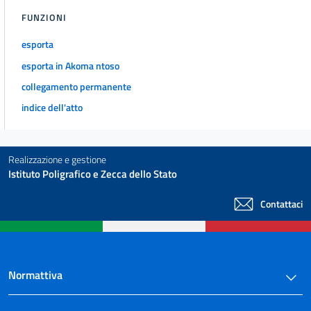
44
FUNZIONI
45
46
esporta
47
esporta in Akoma ntoso
collegamento permanente
indice dell'atto
Realizzazione e gestione
Istituto Poligrafico e Zecca dello Stato
Contattaci
Normattiva