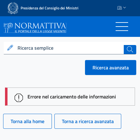
ITA
Presidenza del Consiglio dei Ministri
Normattiva - Il portale del
Ricerca semplice
cerca
Ricerca avanzata
session id: uaddyoWkEs7d7QFrUbZlwltL9vtPuN-vm1
Errore nel caricamento delle informazioni
Torna alla home
Torna a ricerca avanzata