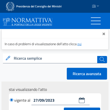
ITA
Presidenza del Consiglio dei Ministri
Normattiva - Il portale del
×
In caso di problemi di visualizzazione dell’atto clicca
qui
Ricerca semplice
cerca
Ricerca avanzata
stai visualizzando l'atto
vigente al