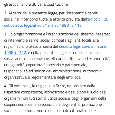
gli articoli 2, 3 e 38 della Costituzione.
19
2.
Ai sensi della presente legge, per "interventi e servizi
20
sociali" si intendono tutte le attività previste dall'
articolo 128
21
del decreto legislativo 31 marzo 1998, n. 112
.
Capo V
3.
La programmazione e l'organizzazione del sistema integrato
INTERVENTI, SERVIZI ED EMOLUMENTI ECONOMICI
di interventi e servizi sociali compete agli enti locali, alle
DEL SISTEMA INTEGRATO DI INTERVENTI
E SERVIZI SOCIALI
regioni ed allo Stato ai sensi del
decreto legislativo 31 marzo
Sezione I
1998, n. 112
, e della presente legge, secondo i principi di
Disposizioni generali
sussidiarietà, cooperazione, efficacia, efficienza ed economicità,
22
omogeneità, copertura finanziaria e patrimoniale,
23
responsabilità ed unicità dell'amministrazione, autonomia
24
organizzativa e regolamentare degli enti locali.
25
4.
Gli enti locali, le regioni e lo Stato, nell'ambito delle
rispettive competenze, riconoscono e agevolano il ruolo degli
26
organismi non lucrativi di utilità sociale, degli organismi della
Capo VI
cooperazione, delle associazioni e degli enti di promozione
DISPOSIZIONI FINALI
sociale, delle fondazioni e degli enti di patronato, delle
27