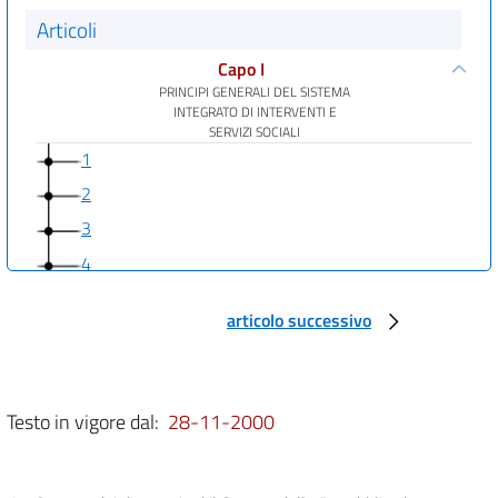
Articoli
Capo I
PRINCIPI GENERALI DEL SISTEMA
INTEGRATO DI INTERVENTI E
SERVIZI SOCIALI
1
2
3
4
5
articolo successivo
Capo II
ASSETTO ISTITUZIONALE E ORGANIZZAZIONE
DEL SISTEMA INTEGRATO DI INTERVENTI E
SERVIZI SOCIALI
6
Testo in vigore dal:
28-11-2000
7
8