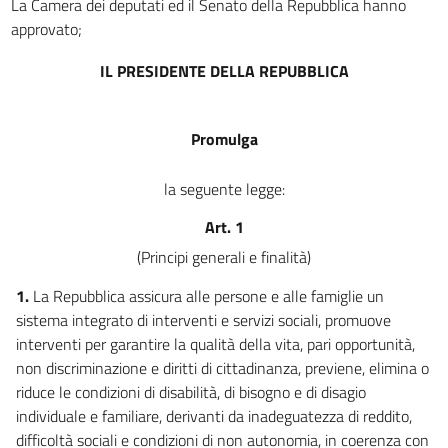
La Camera dei deputati ed il Senato della Repubblica hanno
9
approvato;
10
IL PRESIDENTE DELLA REPUBBLICA
11
12
Promulga
13
Capo III
la seguente legge:
DISPOSIZIONI PER LA REALIZZAZIONE DI PARTICOLARI
INTERVENTI DI INTEGRAZIONE E
Art. 1
SOSTEGNO SOCIALE
(Principi generali e finalità)
14
15
1.
La Repubblica assicura alle persone e alle famiglie un
sistema integrato di interventi e servizi sociali, promuove
16
interventi per garantire la qualità della vita, pari opportunità,
17
non discriminazione e diritti di cittadinanza, previene, elimina o
Capo IV
riduce le condizioni di disabilità, di bisogno e di disagio
STRUMENTI PER FAVORIRE IL RIORDINO DEL SISTEMA
individuale e familiare, derivanti da inadeguatezza di reddito,
INTEGRATO DI INTERVENTI E SERVIZI SOCIALI
difficoltà sociali e condizioni di non autonomia, in coerenza con
18