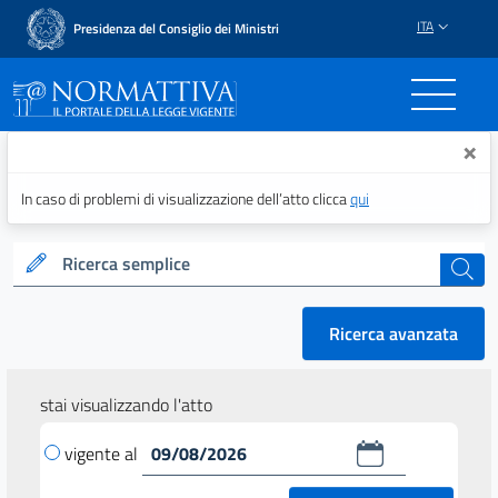
ITA
Presidenza del Consiglio dei Ministri
Normattiva - Il portale del
×
In caso di problemi di visualizzazione dell’atto clicca
qui
Ricerca semplice
cerca
Ricerca avanzata
stai visualizzando l'atto
vigente al