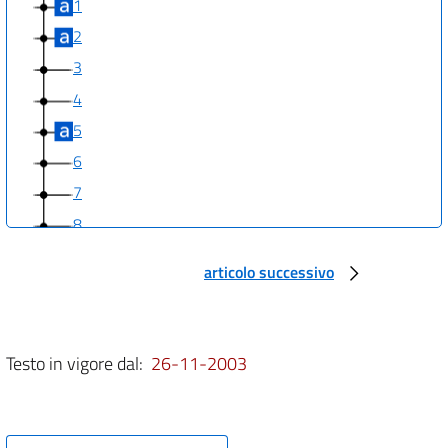
1
2
3
4
5
6
7
8
articolo successivo
Testo in vigore dal:
26-11-2003