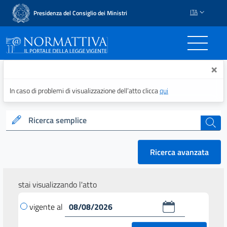
ITA
Presidenza del Consiglio dei Ministri
Normattiva - Il portale del
×
In caso di problemi di visualizzazione dell’atto clicca
qui
Ricerca semplice
cerca
Ricerca avanzata
stai visualizzando l'atto
vigente al