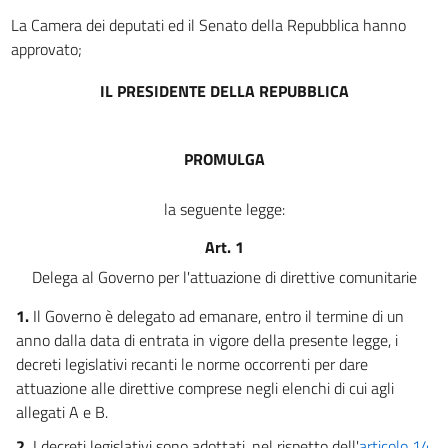
9
La Camera dei deputati ed il Senato della Repubblica hanno
approvato;
10
11
IL PRESIDENTE DELLA REPUBBLICA
12
13
PROMULGA
14
15
la seguente legge:
16
Art. 1
17
Delega al Governo per l'attuazione di direttive comunitarie
18
1.
Il Governo è delegato ad emanare, entro il termine di un
19
anno dalla data di entrata in vigore della presente legge, i
20
decreti legislativi recanti le norme occorrenti per dare
attuazione alle direttive comprese negli elenchi di cui agli
21
allegati A e B.
22
2.
I decreti legislativi sono adottati, nel rispetto dell'
articolo 14