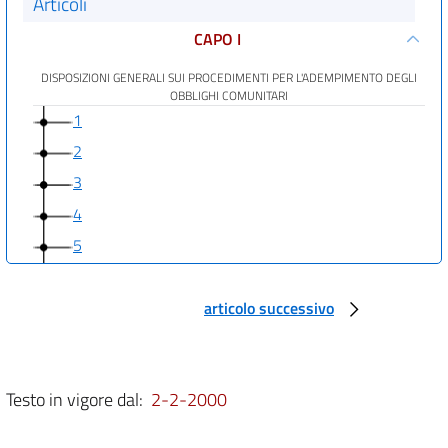
Articoli
CAPO I
DISPOSIZIONI GENERALI SUI PROCEDIMENTI PER L'ADEMPIMENTO DEGLI
OBBLIGHI COMUNITARI
1
2
3
4
5
6
7
articolo successivo
CAPO II
DISPOSIZIONI PARTICOLARI DI ADEMPIMENTO DIRETTO, CRITERI SPECIALI
DI
Testo in vigore dal:
2-2-2000
DELEGA LEGISLATIVA
8