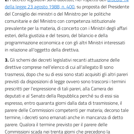
23
della legge 23 agosto 1988, n. 400
, su proposta del Presidente
24
del Consiglio dei ministri o del Ministro per le politiche
comunitarie e del Ministro con competenza istituzionale
25
prevalente per la materia, di concerto con i Ministri degli affari
26
esteri, della giustizia e del tesoro, del bilancio e della
27
programmazione economica e con gli altri Ministri interessati
28
in relazione all'oggetto della direttiva.
29
3.
Gli schemi dei decreti legislativi recanti attuazione delle
direttive comprese nell'elenco di cui all'allegato B sono
30
trasmessi, dopo che su di essi sono stati acquisiti gli altri pareri
previsti da disposizioni di legge ovvero sono trascorsi i termini
Allegati
prescritti per l'espressione di tali pareri, alla Camera dei
Allegato A
deputati e al Senato della Repubblica perché su di essi sia
Allegato A
espresso, entro quaranta giorni dalla data di trasmissione, il
parere delle Commissioni competenti per materia; decorso tale
Allegato B
termine, i decreti sono emanati anche in mancanza di detto
Allegato B
parere. Qualora il termine previsto per il parere delle
Commissioni scada nei trenta giorni che precedono la
Allegato C