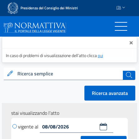
ITA
Presidenza del Consiglio dei Ministri
Normattiva - Il portale del
×
In caso di problemi di visualizzazione dell’atto clicca
qui
Ricerca semplice
cerca
Ricerca avanzata
stai visualizzando l'atto
vigente al