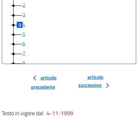
2
3
4
5
6
7
8
9
articolo
articolo
10
successivo
precedente
11
12
13
Testo in vigore dal:
4-11-1999
14