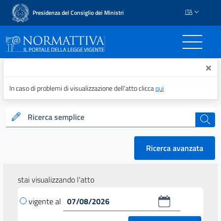
ITA
Presidenza del Consiglio dei Ministri
Normattiva - Il portale del
×
In caso di problemi di visualizzazione dell’atto clicca
qui
Ricerca semplice
cerca
Ricerca avanzata
stai visualizzando l'atto
vigente al