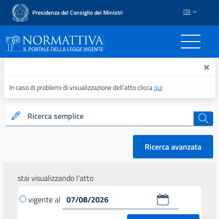
ITA
Presidenza del Consiglio dei Ministri
Normattiva - Il portale del
×
In caso di problemi di visualizzazione dell’atto clicca
qui
Ricerca semplice
cerca
Ricerca avanzata
stai visualizzando l'atto
vigente al