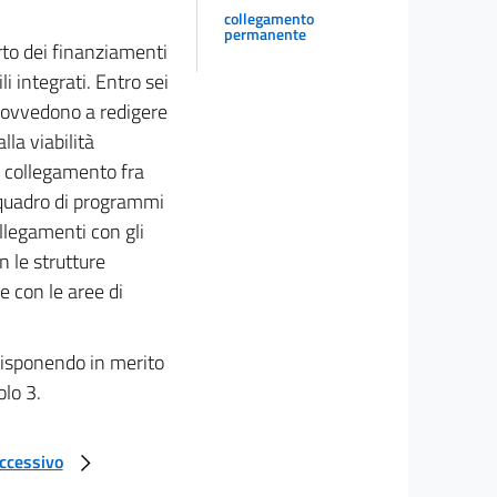
collegamento
permanente
parto dei finanziamenti
ili integrati. Entro sei
provvedono a redigere
lla viabilità
al collegamento fra
l quadro di programmi
ollegamenti con gli
on le strutture
 e con le aree di
disponendo in merito
olo 3.
uccessivo