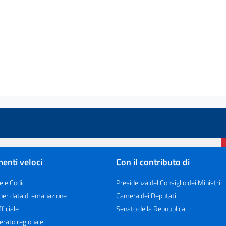
enti veloci
Con il contributo di
e e Codici
Presidenza del Consiglio dei Ministri
 per data di emanazione
Camera dei Deputati
ficiale
Senato della Repubblica
erato regionale