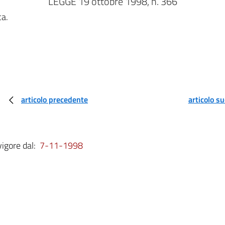
LEGGE 19 ottobre 1998, n. 366
ca.
articolo precedente
articolo s
vigore dal:
7-11-1998