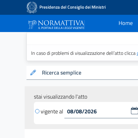
Presidenza del Consiglio dei Ministri
Home
current
Normattiva - Il po
In caso di problemi di visualizzazione dell’atto clicca
Ricerca semplice
stai visualizzando l'atto
vigente al