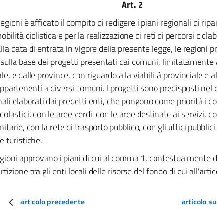
Art. 2
regioni è affidato il compito di redigere i piani regionali di ri
obilità ciclistica e per la realizzazione di reti di percorsi ciclab
lla data di entrata in vigore della presente legge, le regioni 
o sulla base dei progetti presentati dai comuni, limitatamente a
e, e dalle province, con riguardo alla viabilità provinciale e 
appartenenti a diversi comuni. I progetti sono predisposti ne
nali elaborati dai predetti enti, che pongono come priorità i c
scolastici, con le aree verdi, con le aree destinate ai servizi, c
itarie, con la rete di trasporto pubblico, con gli uffici pubblici
e turistiche.
egioni approvano i piani di cui al comma 1, contestualmente 
artizione tra gli enti locali delle risorse del fondo di cui all'artic
articolo precedente
articolo s