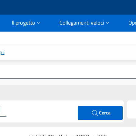
Il progetto
Collegamenti veloci
Op
rtale della legge vigent
qui
Cerca