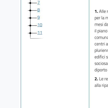
7
8
1.
Alle 
9
per la m
mesi da
10
il pian
11
comunal
centri 
plurien
edifici 
sociosan
diporto 
2.
Le r
alla rip