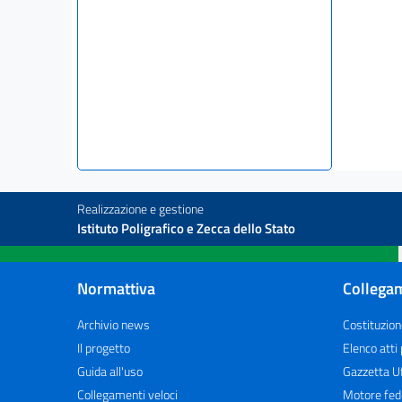
Realizzazione e gestione
Istituto Poligrafico e Zecca dello Stato
Normattiva
Collegam
Archivio news
Costituzion
Il progetto
Elenco atti
Guida all'uso
Gazzetta Uf
Collegamenti veloci
Motore fed