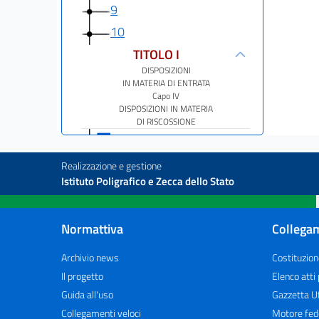
9
10
TITOLO I
DISPOSIZIONI
IN MATERIA DI ENTRATA
Capo IV
DISPOSIZIONI IN MATERIA
DI RISCOSSIONE
11
12
Realizzazione e gestione
Istituto Poligrafico e Zecca dello Stato
13
14
15
Normattiva
Collegam
16
Archivio news
Costituzion
17
Il progetto
Elenco atti
18
Guida all'uso
Gazzetta Uf
Collegamenti veloci
Motore fed
TITOLO I