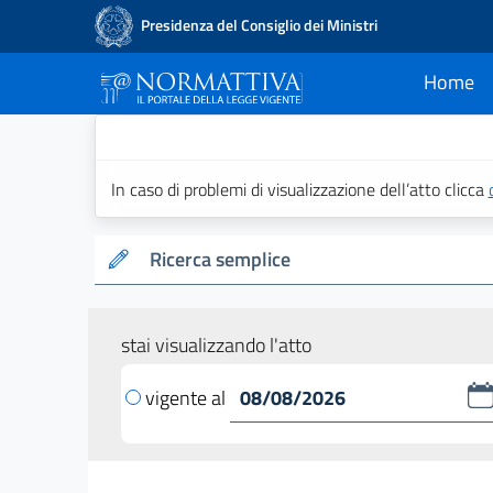
Presidenza del Consiglio dei Ministri
Home
current
Normattiva - Il po
In caso di problemi di visualizzazione dell’atto clicca
Ricerca semplice
stai visualizzando l'atto
vigente al