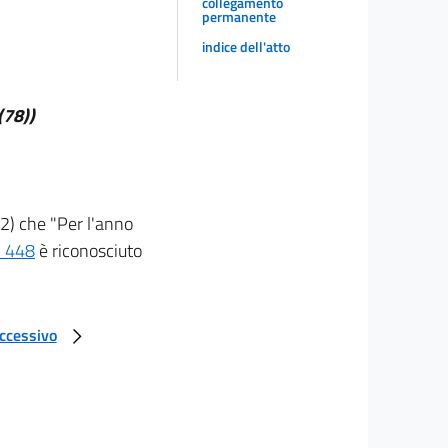
collegamento
permanente
indice dell'atto
(78))
2) che "Per l'anno
. 448
è riconosciuto
uccessivo