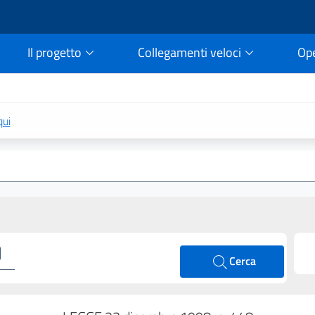
Il progetto
Collegamenti veloci
Op
rtale della legge vigent
qui
Cerca