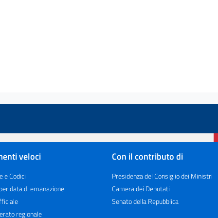
enti veloci
Con il contributo di
e e Codici
Presidenza del Consiglio dei Ministri
 per data di emanazione
Camera dei Deputati
ficiale
Senato della Repubblica
erato regionale