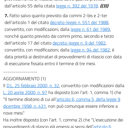
dall'articolo 55 della citata
legge n. 392 del 1978
.
((3))
7.
Fatto salvo quanto previsto dai commi 2-bis e 2-ter
dell'articolo 1 del citato
decreto-legge n. 551 del 1988
,
convertito, con modificazioni, dalla
legge n. 61 del 1989
,
nonché quanto previsto dai commi primo, secondo e terzo
dell'articolo 17 del citato
decreto-legge n. 9 del 1982
,
convertito, con modificazioni, dalla
legge n. 94 del 1982
, è
data priorità ai destinatari di provvedimenti di rilascio con data
di esecuzione fissata entro il termine di tre mesi.
-----------------
AGGIORNAMENTO (1)
Il
D.L. 25 febbraio 2000, n. 32
, convertito con modificazioni dalla
L. 20 aprile 2000, n. 97
ha disposto (con l'art. 1, comma 1) che
"Il termine dilatorio di cui all'
articolo 6, comma 5, della legge 9
dicembre 1998, n. 431
, non può comunque essere inferiore a
nove mesi."
Ha inoltre disposto (con l'art. 1, comma 2) che "L'esecuzione dei
provvedimenti di rilascio già emessi ai sensi dell'
articolo 6,