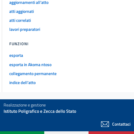
aggiornamenti all'atto
atti aggiornati
atti correlati
lavori preparatori
FUNZIONI
esporta
esporta in Akoma ntoso
collegamento permanente
indice dell'atto
Realizzazione e gestione
Istituto Poligrafico e Zecca dello Stato
Contattaci