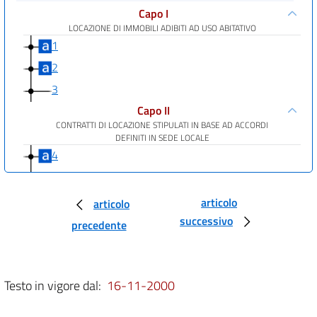
Capo I
LOCAZIONE DI IMMOBILI ADIBITI AD USO ABITATIVO
1
2
3
Capo II
CONTRATTI DI LOCAZIONE STIPULATI IN BASE AD ACCORDI
DEFINITI IN SEDE LOCALE
4
4 bis
5
articolo
articolo
Capo III
successivo
precedente
ESECUZIONE DEI PROVVEDIMENTI DI RILASCIO DEGLI IMMOBILI
ADIBITI AD USO ABITATIVO
6
Testo in vigore dal:
16-11-2000
7
Capo IV