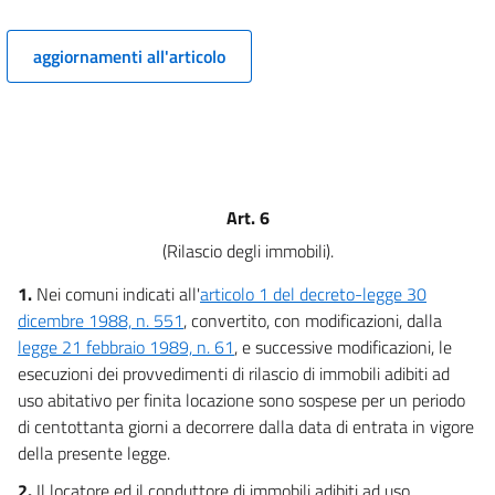
MISURE DI SOSTEGNO AL MERCATO DELLE LOCAZIONI
8
aggiornamenti all'articolo
9
10
11
Capo V
DISPOSIZIONI FINALI
Art. 6
12
(Rilascio degli immobili).
13
14
1.
Nei comuni indicati all'
articolo 1 del decreto-legge 30
dicembre 1988, n. 551
, convertito, con modificazioni, dalla
15
legge 21 febbraio 1989, n. 61
, e successive modificazioni, le
esecuzioni dei provvedimenti di rilascio di immobili adibiti ad
uso abitativo per finita locazione sono sospese per un periodo
di centottanta giorni a decorrere dalla data di entrata in vigore
della presente legge.
2.
Il locatore ed il conduttore di immobili adibiti ad uso