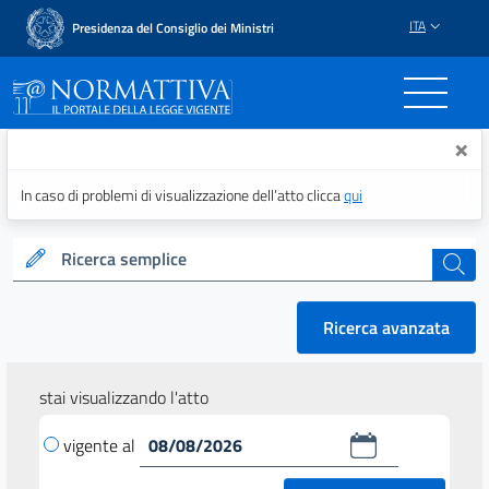
ITA
Presidenza del Consiglio dei Ministri
Normattiva - Il portale del
×
In caso di problemi di visualizzazione dell’atto clicca
qui
Ricerca semplice
cerca
Ricerca avanzata
stai visualizzando l'atto
vigente al