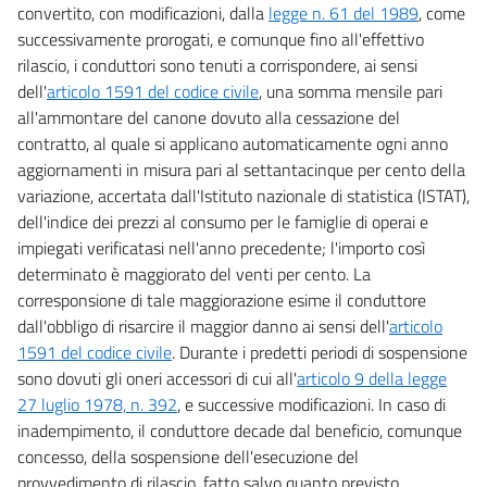
convertito, con modificazioni, dalla
legge n. 61 del 1989
, come
successivamente prorogati, e comunque fino all'effettivo
rilascio, i conduttori sono tenuti a corrispondere, ai sensi
dell'
articolo 1591 del codice civile
, una somma mensile pari
all'ammontare del canone dovuto alla cessazione del
contratto, al quale si applicano automaticamente ogni anno
aggiornamenti in misura pari al settantacinque per cento della
variazione, accertata dall'Istituto nazionale di statistica (ISTAT),
dell'indice dei prezzi al consumo per le famiglie di operai e
impiegati verificatasi nell'anno precedente; l'importo così
determinato è maggiorato del venti per cento. La
corresponsione di tale maggiorazione esime il conduttore
dall'obbligo di risarcire il maggior danno ai sensi dell'
articolo
1591 del codice civile
. Durante i predetti periodi di sospensione
sono dovuti gli oneri accessori di cui all'
articolo 9 della legge
27 luglio 1978, n. 392
, e successive modificazioni. In caso di
inadempimento, il conduttore decade dal beneficio, comunque
concesso, della sospensione dell'esecuzione del
provvedimento di rilascio, fatto salvo quanto previsto