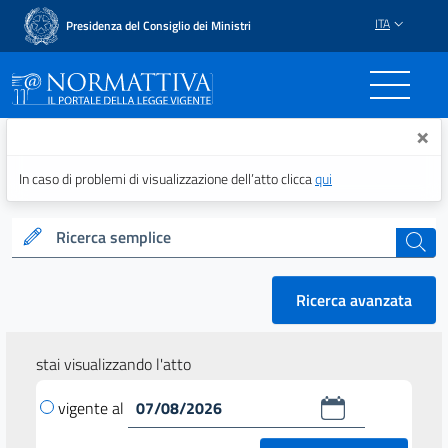
ITA
Presidenza del Consiglio dei Ministri
Normattiva - Il portale del
×
In caso di problemi di visualizzazione dell’atto clicca
qui
Ricerca semplice
cerca
Ricerca avanzata
stai visualizzando l'atto
vigente al